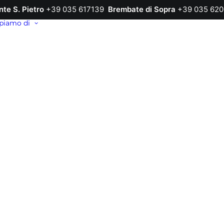
nte S. Pietro
+39 035 617139
Brembate di Sopra
+39 035 620
piamo di