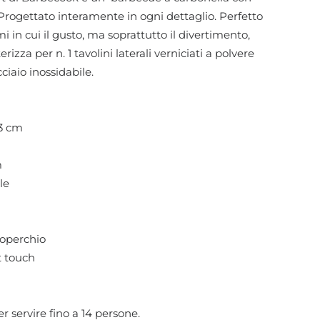
Progettato interamente in ogni dettaglio. Perfetto
 in cui il gusto, ma soprattutto il divertimento,
izza per n. 1 tavolini laterali verniciati a polvere
ciaio inossidabile.
43 cm
m
le
coperchio
t touch
per servire fino a 14 persone.