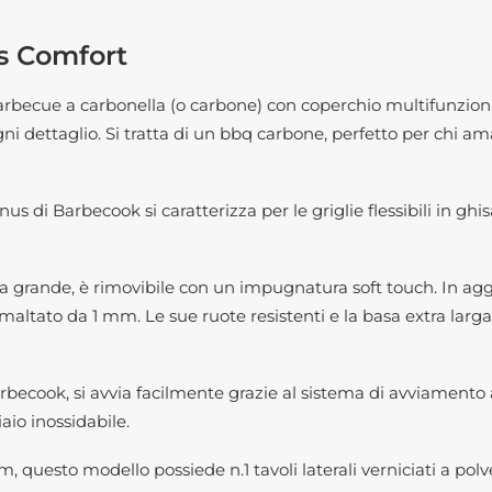
s Comfort
becue a carbonella (o carbone) con coperchio multifunzion
i dettaglio. Si tratta di un bbq carbone, perfetto per chi ama
 di Barbecook si caratterizza per le griglie flessibili in ghi
la grande, è rimovibile con un impugnatura soft touch. In agg
smaltato da 1 mm. Le sue ruote resistenti e la basa extra larga,
becook, si avvia facilmente grazie al sistema di avviamento
aio inossidabile.
uesto modello possiede n.1 tavoli laterali verniciati a polve