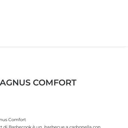
AGNUS COMFORT
gnus Comfort
t di Barbecook è un barbecue a carbonella con