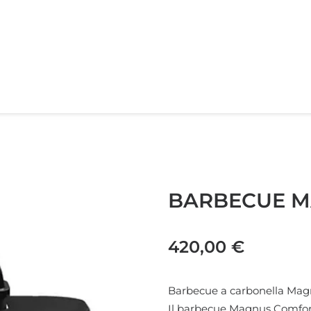
BARBECUE M
420,00
€
Barbecue a carbonella Ma
Il barbecue Magnus Comfor