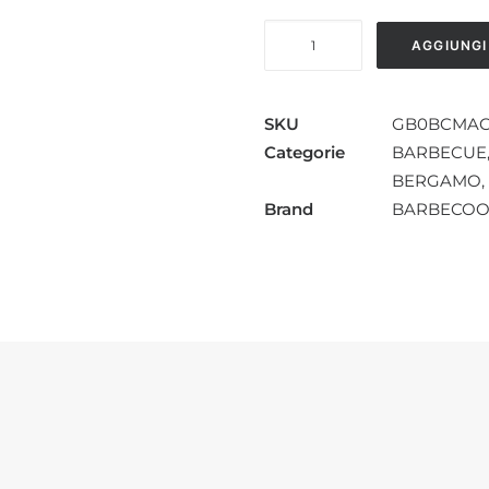
BARBECUE
AGGIUNGI
MAGNUS
COMFORT
quantità
SKU
GB0BCMA
Categorie
BARBECUE
BERGAMO
,
Brand
BARBECO