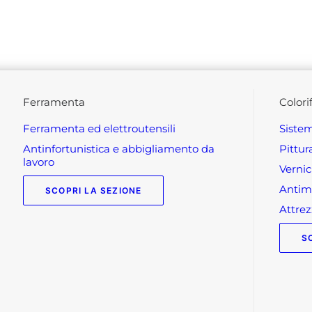
ferramenta
colori
ferramenta ed elettroutensili
siste
antinfortunistica e abbigliamento da
pittu
lavoro
verni
anti
SCOPRI LA SEZIONE
attr
S