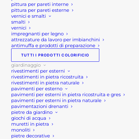
DA
pittura per pareti interne
ESTERNO
pittura per pareti esterne
SKU
GAR02TVLV
vernici e smalti
LAS
Categorie
ARREDO GIARDINO
,
smalti
VEGAS
GIARDINAGGIO
,
TAVOLI E SEDIE
vernici
quantità
impregnanti per legno
DA GIARDINO
attrezzature da lavoro per imbianchini
antimuffa e prodotti di preparazione
TUTTI I PRODOTTI COLORIFICIO
giardinaggio
rivestimenti per esterni
rivestimenti in pietra ricostruita
rivestimenti in pietra naturale
Descrizione
pavimenti per esterno
pavimenti per esterni in pietra ricostruita e gres
pavimenti per esterni in pietra naturale
pavimentazioni drenanti
Tavolo da esterno allungabile
pietre da giardino
moderno Las Vegas
giochi di acqua
muretti in pietra
monoliti
Tavolo da esterno allungabile moderno modello
pietre decorative
Las Vegas in gres. Si tratta dunque si un tavolo da