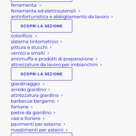
ferramenta
ferramenta ed elettroutensili
antinfortunistica e abbigliamento da lavoro
SCOPRI LA SEZIONE
colorificio
sistema tintometrico
pittura e stucchi
vernici e smalti
antimuffa e prodotti di preparazione
attrezzature da lavoro per imbianchini
SCOPRI LA SEZIONE
giardinaggio
arredo giardino
attrezzatura giardino
TAVOLO ALLUNGABILE
barbecue bergamo
fontane
DA ESTERNO LAS VEGAS
pietre da giardino
vasi e fioriere
pavimenti per esterno
rivestimenti per esterni
Fascia
790,00
€
-
920,00
€