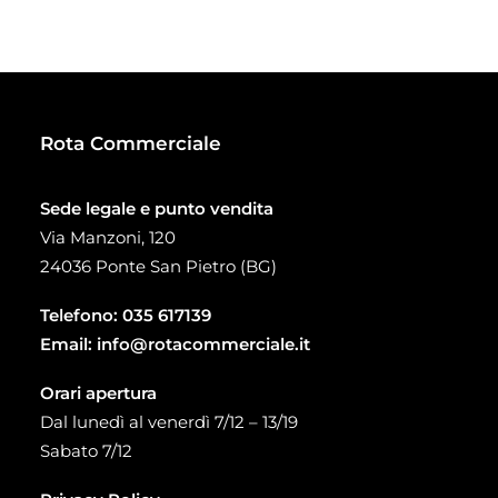
da
20,00 €
a
58,20 €
Rota Commerciale
Sede legale e punto vendita
Via Manzoni, 120
24036 Ponte San Pietro (BG)
Telefono:
035 617139
Email:
info@rotacommerciale.it
Orari apertura
Dal lunedì al venerdì 7/12 – 13/19
Sabato 7/12