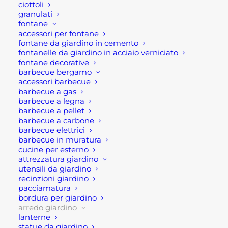
ciottoli
giardino o da esterno allungabile, dalle linee
granulati
fontane
moderne. La struttura è in alluminio verniciato
accessori per fontane
colore Taupe (marrone talpa) o antracite, mentre
fontane da giardino in cemento
fontanelle da giardino in acciaio verniciato
ha il piano in gres effetto legno. Ed è soprattutto
fontane decorative
questo particolare che conferisce fascino ed
barbecue bergamo
eleganza al complemento d’arredo.
accessori barbecue
barbecue a gas
barbecue a legna
Inoltre, l’apertura a prolunga permette una facile
barbecue a pellet
estensione dello stesso, permettendo, ad ogni
barbecue a carbone
modo, un posto all’apice del tavolo oltre la
barbecue elettrici
barbecue in muratura
posizione delle gambe.
cucine per esterno
attrezzatura giardino
Dunque, da si passa da una lunghezza di 205 cm,
utensili da giardino
a una di 265cm. Pertanto, il tavolo da esterno
recinzioni giardino
pacciamatura
allungabile in gres possiede le seguenti misure
bordura per giardino
205/265x105x75 h cm ed è disponibile nella
arredo giardino
versione taupe o antracite. In aggiunta, lo rende
lanterne
statue da giardino