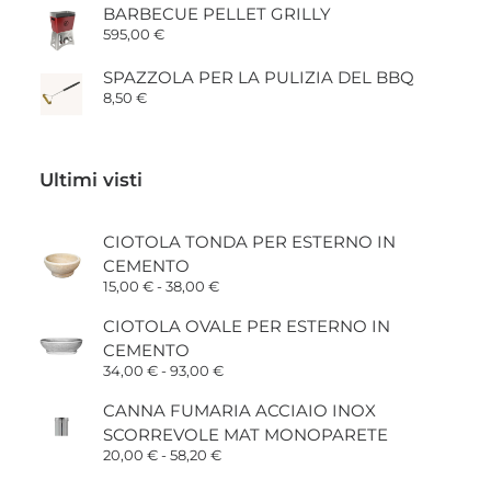
prezzo:
BARBECUE PELLET GRILLY
da
595,00
€
6,00 €
a
30,00 €
SPAZZOLA PER LA PULIZIA DEL BBQ
8,50
€
Ultimi visti
CIOTOLA TONDA PER ESTERNO IN
CEMENTO
Fascia
15,00
€
-
38,00
€
di
prezzo:
CIOTOLA OVALE PER ESTERNO IN
da
CEMENTO
15,00 €
a
Fascia
34,00
€
-
93,00
€
38,00 €
di
prezzo:
CANNA FUMARIA ACCIAIO INOX
da
SCORREVOLE MAT MONOPARETE
34,00 €
a
Fascia
20,00
€
-
58,20
€
93,00 €
di
prezzo: