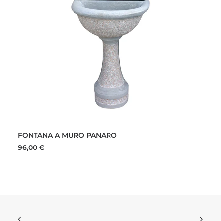
Questo
SCEGLI
prodotto
FONTANA A MURO PANARO
ha
più
96,00
€
varianti.
Le
opzioni
possono
essere
scelte
nella
pagina