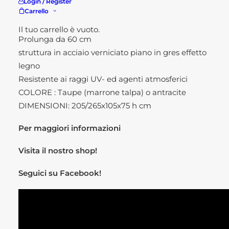
Login / Register
Caratteristiche tecniche:
Carrello
Allungabile con Prolunga
Il tuo carrello è vuoto.
Prolunga da 60 cm
struttura in acciaio verniciato piano in gres effetto
legno
Resistente ai raggi UV- ed agenti atmosferici
COLORE : Taupe (marrone talpa) o antracite
DIMENSIONI: 205/265x105x75 h cm
Per maggiori informazioni
Visita il nostro
shop!
Seguici su
Facebook!