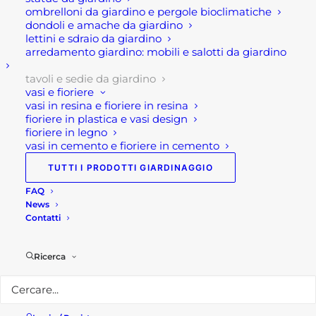
un tavolo comodo e molto conviviale la sua
ombrelloni da giardino e pergole bioclimatiche
larghezza di ben 105 cm.
dondoli e amache da giardino
lettini e sdraio da giardino
arredamento giardino: mobili e salotti da giardino
Soprattutto, il tavolo Las Vegas allungabile in gres
effetto legno è pratico robusto. Infatti, è resistente
tavoli e sedie da giardino
agli agenti atmosferici e durevole nel tempo.
vasi e fioriere
vasi in resina e fioriere in resina
L’ottima fattura e la qualità lo rendono un
fioriere in plastica e vasi design
prodotto notevole, e soprattutto in relazione al
fioriere in legno
prezzo.
vasi in cemento e fioriere in cemento
TUTTI I PRODOTTI GIARDINAGGIO
Infine, come tutti i tavoli da esterno o da giardino,
FAQ
sono il cult dell’arredamento da giardino, e
News
rappresentano gli elementi indicati per creare uno
Contatti
spazio dove poter stare insieme e mangiare, in
qualunque ambiente si trovi sotto un porticato, o
Ricerca
un gazebo , oppure direttamente in giardino sotto
un ombrellone.