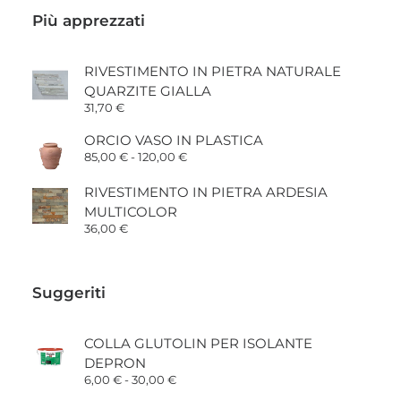
Più apprezzati
RIVESTIMENTO IN PIETRA NATURALE
QUARZITE GIALLA
31,70
€
ORCIO VASO IN PLASTICA
Fascia
85,00
€
-
120,00
€
di
prezzo:
RIVESTIMENTO IN PIETRA ARDESIA
da
85,00 €
MULTICOLOR
a
36,00
€
120,00 €
Suggeriti
COLLA GLUTOLIN PER ISOLANTE
DEPRON
Fascia
6,00
€
-
30,00
€
di