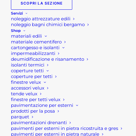
di
SCOPRI LA SEZIONE
prezzo:
Servizi
Tavolo da esterno
noleggio attrezzature edili
da
allungabile moderno Las
noleggio bagni chimici bergamo
790,00 €
Shop
Vegas
materiali edili
a
materiale cementifero
920,00 €
cartongesso e isolanti
Tavolo da esterno allungabile in alluminio
impermeabilizzanti
deumidificazione e risanamento
verniciato taupe (marrone talpa) o antracite.
isolanti termici
coperture tetti
Caratteristiche tecniche:
coperture per tetti
finestre velux
accessori velux
Allungabile con Prolunga
tende velux
Prolunga da 60 cm
finestre per tetti velux
pavimentazione per esterni
struttura in acciaio verniciato piano in gres effetto
prodotti per la posa
legno
parquet
Resistente ai raggi UV- ed agenti atmosferici
pavimentazioni drenanti
pavimenti per esterni in pietra ricostruita e gres
COLORE : Taupe (marrone talpa) o antracite
pavimenti per esterni in pietra naturale