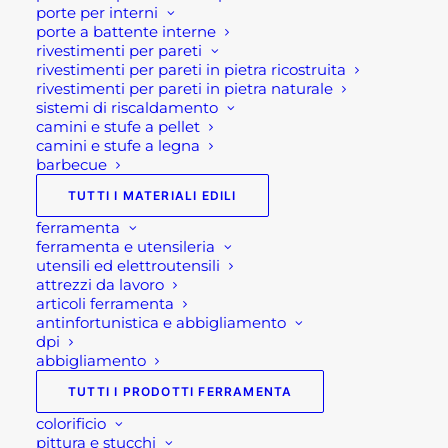
DIMENSIONI: 205/265x105x75 h cm
porte per interni
porte a battente interne
Se per qualsiasi ragione non riuscissi a
rivestimenti per pareti
rivestimenti per pareti in pietra ricostruita
completare l’ordine o avessi dei dubbi prima di
rivestimenti per pareti in pietra naturale
effettuare il pagamento contattaci dalle 09 alle 12
sistemi di riscaldamento
e dalle 14 alle 17, ti offriremo tutto il supporto
camini e stufe a pellet
camini e stufe a legna
necessario per aiutarti nella procedura di
barbecue
acquisto!
TUTTI I MATERIALI EDILI
Oppure scrivi una mail a
ferramenta
ferramenta e utensileria
shop@rotacommerciale.it
utensili ed elettroutensili
attrezzi da lavoro
articoli ferramenta
Colore
antinfortunistica e abbigliamento
dpi
abbigliamento
TUTTI I PRODOTTI FERRAMENTA
TAVOLO
AGGIUNGI AL CARRELLO
colorificio
ALLUNGABILE
pittura e stucchi