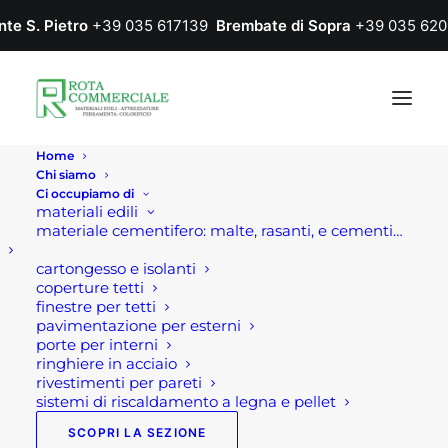
nte S. Pietro
+39 035 617139
Brembate di Sopra
+39 035 620
Home
Chi siamo
Ci occupiamo di
materiali edili
materiale cementifero: malte, rasanti, e cementi…
IN
OFFERTA!
cartongesso e isolanti
coperture tetti
finestre per tetti
pavimentazione per esterni
porte per interni
ringhiere in acciaio
rivestimenti per pareti
sistemi di riscaldamento a legna e pellet
SCOPRI LA SEZIONE