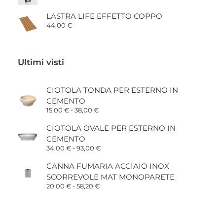
LASTRA LIFE EFFETTO COPPO
44,00
€
Ultimi visti
CIOTOLA TONDA PER ESTERNO IN
CEMENTO
Fascia
15,00
€
-
38,00
€
di
prezzo:
CIOTOLA OVALE PER ESTERNO IN
da
CEMENTO
15,00 €
a
Fascia
34,00
€
-
93,00
€
38,00 €
di
prezzo:
CANNA FUMARIA ACCIAIO INOX
da
SCORREVOLE MAT MONOPARETE
34,00 €
a
Fascia
20,00
€
-
58,20
€
93,00 €
di
prezzo:
da
20,00 €