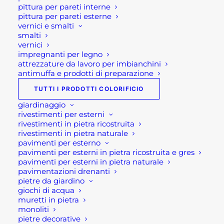
shop@rotacommerciale.it
pittura per pareti interne
pittura per pareti esterne
vernici e smalti
Taglia
smalti
vernici
impregnanti per legno
attrezzature da lavoro per imbianchini
antimuffa e prodotti di preparazione
CALZE
AGGIUNGI AL CARRELLO
TUTTI I PRODOTTI COLORIFICIO
DA
giardinaggio
NEVE
rivestimenti per esterni
PER
SKU
FB0CNV
rivestimenti in pietra ricostruita
AUTO
rivestimenti in pietra naturale
Categorie
ARTICOLI FERRAMENTA
,
pavimenti per esterno
quantità
FERRAMENTA
pavimenti per esterni in pietra ricostruita e gres
Brand
BOTTARI SPA
pavimenti per esterni in pietra naturale
pavimentazioni drenanti
pietre da giardino
giochi di acqua
muretti in pietra
monoliti
pietre decorative