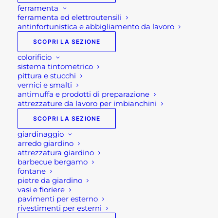
ferramenta
ferramenta ed elettroutensili
antinfortunistica e abbigliamento da lavoro
SCOPRI LA SEZIONE
colorificio
sistema tintometrico
pittura e stucchi
vernici e smalti
antimuffa e prodotti di preparazione
attrezzature da lavoro per imbianchini
SCOPRI LA SEZIONE
giardinaggio
arredo giardino
attrezzatura giardino
CALZE DA NEVE PER
barbecue bergamo
fontane
AUTO
pietre da giardino
vasi e fioriere
pavimenti per esterno
rivestimenti per esterni
27,00
€