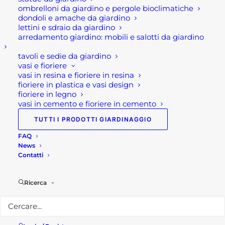
Ideali per superfici innevate o ghiacciate, le calze
ombrelloni da giardino e pergole bioclimatiche
dondoli e amache da giardino
da neve R.EVOLUTION garantiscono sicurezza a
lettini e sdraio da giardino
una velocità massima di 40 km/h, rispettando le
arredamento giardino: mobili e salotti da giardino
indicazioni d’uso specifiche per questo tipo di
tavoli e sedie da giardino
prodotto. Sono equiparate a norma europea alle
vasi e fioriere
catene da neve.
vasi in resina e fioriere in resina
fioriere in plastica e vasi design
fioriere in legno
Caratteristiche tecniche:
vasi in cemento e fioriere in cemento
TUTTI I PRODOTTI GIARDINAGGIO
• Disponibili in due taglie M e L
• Tessuto acrilico tecnico
FAQ
News
• Resistenza elevata
Contatti
• Lavabili e riutilizzabili
• Compatibili su veicoli con dispositivo ABS
Ricerca
• Installazione rapida
• Omologazione UNI EN 16662-1:2020
Per maggiori informazioni