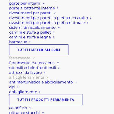
porte per interni
Caratteristiche tecniche:
porte a battente interne
rivestimenti per pareti
rivestimenti per pareti in pietra ricostruita
• Disponibili in due taglie M e L
rivestimenti per pareti in pietra naturale
• Tessuto acrilico tecnico
sistemi di riscaldamento
• Resistenza elevata
camini e stufe a pellet
camini e stufe a legna
• Lavabili e riutilizzabili
barbecue
• Compatibili su veicoli con dispositivo ABS
TUTTI I MATERIALI EDILI
• Installazione rapida
ferramenta
• Omologazione UNI EN 16662-1:2020
ferramenta e utensileria
utensili ed elettroutensili
Se per qualsiasi ragione non riuscissi a
attrezzi da lavoro
completare l’ordine o avessi dei dubbi prima di
articoli ferramenta
antinfortunistica e abbigliamento
effettuare il pagamento contattaci dalle 09 alle 12
dpi
e dalle 14 alle 17, ti offriremo tutto il supporto
abbigliamento
necessario per aiutarti nella procedura di
TUTTI I PRODOTTI FERRAMENTA
acquisto!
colorificio
Oppure scrivi una mail a
pittura e stucchi