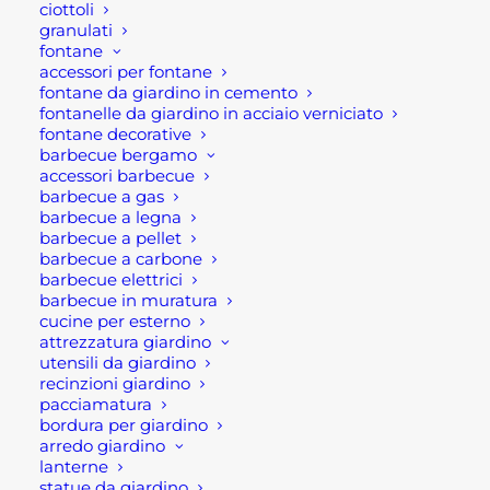
ciottoli
granulati
Descrizione
fontane
accessori per fontane
fontane da giardino in cemento
fontanelle da giardino in acciaio verniciato
Calze da neve Omologate per
fontane decorative
auto
barbecue bergamo
accessori barbecue
barbecue a gas
Calze da neve omologate per pneumatici di auto
barbecue a legna
o automobili sono un dispositivo antislittamento
barbecue a pellet
supplementare realizzato con tessuto tecnico ad
barbecue a carbone
barbecue elettrici
elevata resistenza. Questo dispositivo
barbecue in muratura
antislittamento per pneumatici sono pratiche da
cucine per esterno
montare e comode da riporre in auto.
attrezzatura giardino
utensili da giardino
recinzioni giardino
Rappresentano quindi, la soluzione facile e rapida
pacciamatura
per guidare su neve e ghiaccio per ogni tipologia
bordura per giardino
arredo giardino
di auto o automobile. In aggiunta sono leggere e
lanterne
silenziose e soprattutto riutilizzabili.
statue da giardino