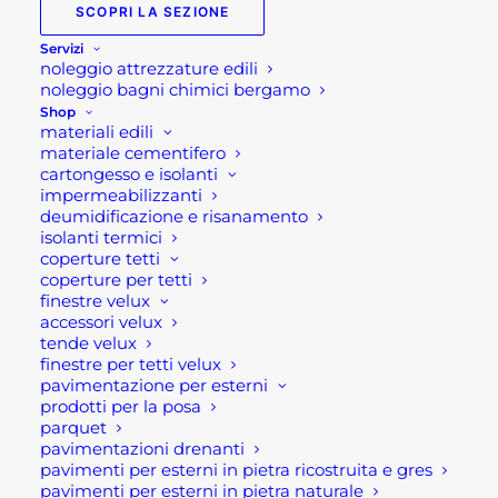
SCOPRI LA SEZIONE
Servizi
Calze da neve
noleggio attrezzature edili
Omologate per auto
noleggio bagni chimici bergamo
Shop
materiali edili
Calze da neve per pneumatici dispositivo
materiale cementifero
cartongesso e isolanti
antislittamento supplementare realizzato con
impermeabilizzanti
tessuto tecnico ad elevata resistenza. Pratiche da
deumidificazione e risanamento
isolanti termici
montare e comode da riporre in auto. Sono la
coperture tetti
soluzione facile e rapida per guidare su neve e
coperture per tetti
ghiaccio. Leggere e silenziose e riutilizzabili.
finestre velux
accessori velux
Ideali per superfici innevate o ghiacciate, le calze
tende velux
da neve R.EVOLUTION garantiscono sicurezza a
finestre per tetti velux
una velocità massima di 40 km/h, rispettando le
pavimentazione per esterni
prodotti per la posa
indicazioni d’uso specifiche per questo tipo di
parquet
prodotto. Sono equiparate a norma europea alle
pavimentazioni drenanti
catene da neve.
pavimenti per esterni in pietra ricostruita e gres
pavimenti per esterni in pietra naturale