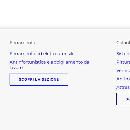
ferramenta
colori
ferramenta ed elettroutensili
siste
antinfortunistica e abbigliamento da
pittu
lavoro
verni
anti
SCOPRI LA SEZIONE
attr
S