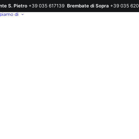
nte S. Pietro
+39 035 617139
Brembate di Sopra
+39 035 620
piamo di