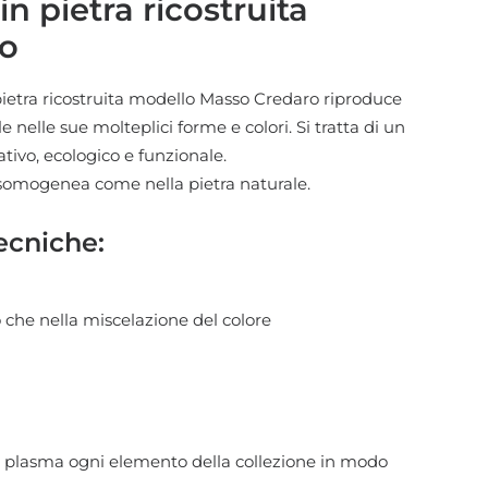
n pietra ricostruita
da
o
68,00 €
a
pietra ricostruita modello Masso Credaro riproduce
99,00 €
 nelle sue molteplici forme e colori. Si tratta di un
ativo, ecologico e funzionale.
somogenea come nella pietra naturale.
ecniche:
po che nella miscelazione del colore
le plasma ogni elemento della collezione in modo