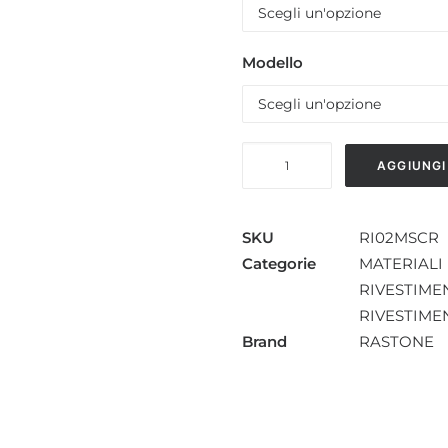
Modello
RIVESTIMENTO
AGGIUNGI
IN
PIETRA
RICOSTRUITA
SKU
RI02MSCR
MASSO
Categorie
MATERIALI 
CREDARO
RIVESTIME
quantità
RIVESTIMEN
Brand
RASTONE