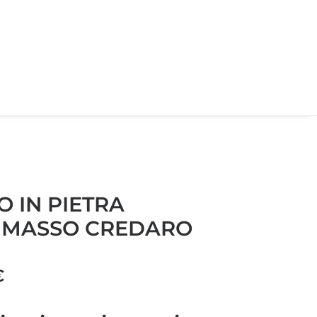
O IN PIETRA
A MASSO CREDARO
Fascia
€
di
prezzo: