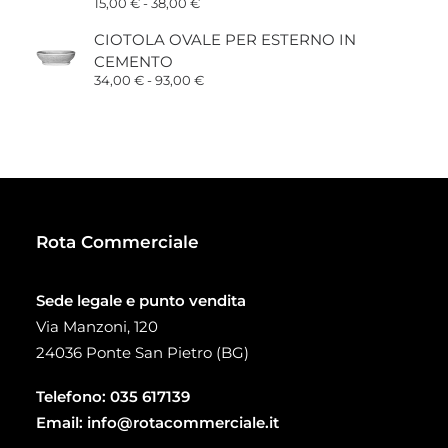
a
Fascia
15,00
€
-
38,00
€
5,95 €
di
prezzo:
CIOTOLA OVALE PER ESTERNO IN
da
CEMENTO
15,00 €
a
Fascia
34,00
€
-
93,00
€
38,00 €
di
prezzo:
da
34,00 €
a
93,00 €
Rota Commerciale
Sede legale e punto vendita
Via Manzoni, 120
24036 Ponte San Pietro (BG)
Telefono:
035 617139
Email:
info@rotacommerciale.it