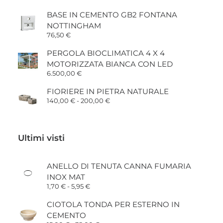
BASE IN CEMENTO GB2 FONTANA
NOTTINGHAM
76,50
€
PERGOLA BIOCLIMATICA 4 X 4
MOTORIZZATA BIANCA CON LED
6.500,00
€
FIORIERE IN PIETRA NATURALE
Fascia
140,00
€
-
200,00
€
di
prezzo:
da
140,00 €
Ultimi visti
a
200,00 €
ANELLO DI TENUTA CANNA FUMARIA
INOX MAT
Fascia
1,70
€
-
5,95
€
di
prezzo:
CIOTOLA TONDA PER ESTERNO IN
da
CEMENTO
1,70 €