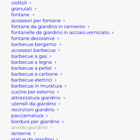
ciottoli
granulati
fontane
accessori per fontane
Descrizione
fontane da giardino in cemento
fontanelle da giardino in acciaio verniciato
fontane decorative
barbecue bergamo
Divano letto giardino Tahiti
accessori barbecue
barbecue a gas
Divano letto giardino Tahiti Tahiti è un moderno e,
barbecue a legna
barbecue a pellet
soprattutto di tendenza, divano letto per esterno
barbecue a carbone
in corda. Questo divano da esterno è un
barbecue elettrici
barbecue in muratura
complemento d’arredo line moderne, morbide,
cucine per esterno
essenziali. In aggiunta il rivestimento in corda
attrezzatura giardino
grigio melange, contribuisce a renderlo un
utensili da giardino
recinzioni giardino
prodotto di moda e ricercato. E’ un complemento
pacciamatura
d’arredo ideale, dunque, per qualsiasi spazio
bordura per giardino
esterno, giardini, terrazze e balconi, ovviamente
arredo giardino
lanterne
spazio permettendo.
statue da giardino