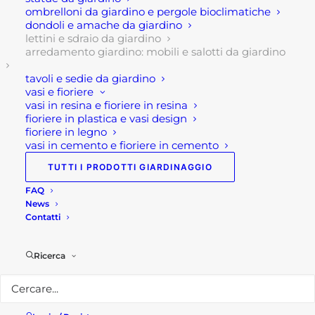
ombrelloni da giardino e pergole bioclimatiche
Questo modello è costituito da un struttura in
dondoli e amache da giardino
alluminio semiopaco, nella colorazione bianco, il
lettini e sdraio da giardino
arredamento giardino: mobili e salotti da giardino
rivestimento in corda grigio chiaro melange e dei
cuscini sp 15 cm comodi e soprattutto lavabili,
tavoli e sedie da giardino
vasi e fioriere
idrorepellenti e sfoderabili cuscini nella tonalità,
vasi in resina e fioriere in resina
anche essi, del grigio melange.
fioriere in plastica e vasi design
fioriere in legno
E’ importante indicare che il divano Tahiti
vasi in cemento e fioriere in cemento
possiede le seguenti dimensioni: 183x180x84h cm,
TUTTI I PRODOTTI GIARDINAGGIO
dunque con le sue dimensioni simili ad un letto
FAQ
matrimoniale si presta ad essere utilizzato anche
News
da 2/3 persone nello stesso momento .
Contatti
Certamente la componente estetica è ricercata e
Ricerca
grazie alla corda viene creato un effetto estetico
impareggiabile!
Infine, questo letto da esterno matrimoniale in