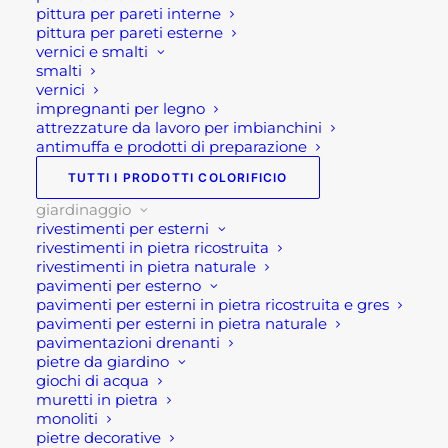
GIARDINAGGIO
,
LETTINI E
pittura per pareti interne
SDRAIO DA GIARDINO
pittura per pareti esterne
vernici e smalti
Tag
arredo giardino
,
arredo giardino
smalti
Bergamo
,
divano esterno
,
divano
vernici
giardino
,
divano letto da esterno
,
impregnanti per legno
attrezzature da lavoro per imbianchini
divano letto da giardino
,
divano
antimuffa e prodotti di preparazione
letto matrimoniale giardino
,
TUTTI I PRODOTTI COLORIFICIO
giardinaggio
,
giardinaggio
giardinaggio
Bergamo
,
letto esterno
,
letto
rivestimenti per esterni
giardino
,
Rota Commerciale
rivestimenti in pietra ricostruita
Bergamo
,
salotto da esterno
,
rivestimenti in pietra naturale
pavimenti per esterno
salotto da esterno in corda
,
pavimenti per esterni in pietra ricostruita e gres
salotto da giardino
,
salotto da
pavimenti per esterni in pietra naturale
giardino in corda
,
salotto da
pavimentazioni drenanti
pietre da giardino
giardino Tahiti
,
salotto giardino
giochi di acqua
muretti in pietra
monoliti
pietre decorative