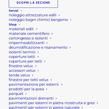
SCOPRI LA SEZIONE
Servizi
Divano letto giardino Tahiti
noleggio attrezzature edili
noleggio bagni chimici bergamo
Divano letto giardino Tahiti con struttura in
Shop
materiali edili
allumino bianco con corda grigio melange in
materiale cementifero
textilene, cuscini con rivestimento TPU
cartongesso e isolanti
idrorepellente col. Grigio chiaro di spessore 15 cm.
impermeabilizzanti
deumidificazione e risanamento
isolanti termici
Caratteristiche tecniche:
coperture tetti
coperture per tetti
Dimensioni: 183x180x84cm
finestre velux
accessori velux
struttura in allumino bianco
tende velux
rivestimento in corda grigio melange in textilene,
finestre per tetti velux
pavimentazione per esterni
cuscini Grigio chiaro di spessore 15 cm
prodotti per la posa
cuscini con rivestimento TPU idrorepellente
parquet
Posti 3
pavimentazioni drenanti
pavimenti per esterni in pietra ricostruita e gres
colore grigio chiaro
pavimenti per esterni in pietra naturale