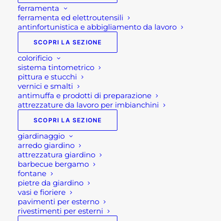
ferramenta
ferramenta ed elettroutensili
antinfortunistica e abbigliamento da lavoro
SCOPRI LA SEZIONE
colorificio
sistema tintometrico
pittura e stucchi
vernici e smalti
antimuffa e prodotti di preparazione
attrezzature da lavoro per imbianchini
SCOPRI LA SEZIONE
giardinaggio
arredo giardino
attrezzatura giardino
DIVANO LETTO
barbecue bergamo
fontane
GIARDINO TAHITI
pietre da giardino
vasi e fioriere
pavimenti per esterno
rivestimenti per esterni
2.250,00
€