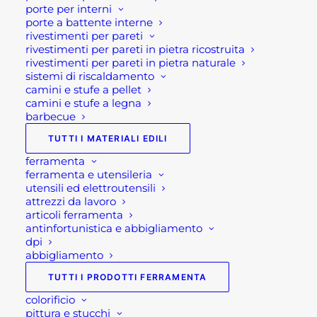
porte per interni
Se per qualsiasi ragione non riuscissi a
porte a battente interne
completare l’ordine o avessi dei dubbi prima di
rivestimenti per pareti
rivestimenti per pareti in pietra ricostruita
effettuare il pagamento contattaci dalle 09 alle 12
rivestimenti per pareti in pietra naturale
e dalle 14 alle 17, ti offriremo tutto il supporto
sistemi di riscaldamento
necessario per aiutarti nella procedura di
camini e stufe a pellet
camini e stufe a legna
acquisto!
barbecue
Oppure scrivi una mail a
TUTTI I MATERIALI EDILI
shop@rotacommerciale.it
ferramenta
ferramenta e utensileria
utensili ed elettroutensili
Esaurito
attrezzi da lavoro
articoli ferramenta
antinfortunistica e abbigliamento
dpi
SKU
AT804193-LGRE
abbigliamento
Categorie
ARREDAMENTO GIARDINO:
TUTTI I PRODOTTI FERRAMENTA
MOBILI E SALOTTI DA
colorificio
GIARDINO
,
ARREDO GIARDINO
,
pittura e stucchi