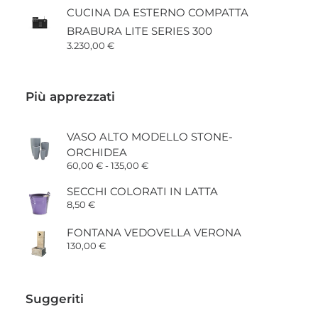
CUCINA DA ESTERNO COMPATTA
BRABURA LITE SERIES 300
3.230,00
€
Più apprezzati
VASO ALTO MODELLO STONE-
ORCHIDEA
Fascia
60,00
€
-
135,00
€
di
prezzo:
SECCHI COLORATI IN LATTA
da
8,50
€
60,00 €
a
135,00 €
FONTANA VEDOVELLA VERONA
130,00
€
Suggeriti