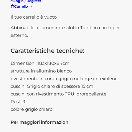
Login / Register
Carrello
corda Tahiti è di alta qualità, pratico, facile da
pulire, resistente agli agenti atmosferici.
Il tuo carrello è vuoto.
Abbinabile all’omonimo
salotto Tahiti in corda per
esterno
.
Caratteristiche tecniche:
Dimensioni: 183x180x84cm
struttura in allumino bianco
rivestimento in corda grigio melange in textilene,
cuscini Grigio chiaro di spessore 15 cm
cuscini con rivestimento TPU idrorepellente
Posti 3
colore grigio chiaro
Per maggiori informazioni