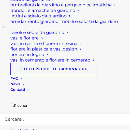
In aggiunta, sotto il lavello si trovano dei grandi
ombrelloni da giardino e pergole bioclimatiche
cassetti spaziosi con chiusura ammortizzata, da
dondoli e amache da giardino
lettini e sdraio da giardino
riempire con qualsiasi cosa si voglia avere a
arredamento giardino: mobili e salotti da giardino
portata di mano. Inoltre, la resistente cucina
tavoli e sedie da giardino
presenta anche rotelle con piedini regolabili per
vasi e fioriere
resistere ai carichi più pesanti e per facilitarne lo
vasi in resina e fioriere in resina
spostamento. Dunque, con queste caratteristiche
fioriere in plastica e vasi design
fioriere in legno
comodità e stabilità sono garantite, rendendo
vasi in cemento e fioriere in cemento
soprattutto facile e veloce la pulizia, e senza sforzo
TUTTI I PRODOTTI GIARDINAGGIO
la preparazione del cibo.
FAQ
Inoltre, la cucina da esterno con lavello e piano
News
Contatti
cucina GRLLR CONNECT è completo anche di
rubinetto in acciaio inossidabile 304 e set di
drenaggio incluso. Infatti, il modulo lavello offre
Ricerca
tutto il necessario per cucinare e pulire all’aperto
in modo efficiente, con cui potersi sbizzarrire
all’aperto. In aggiunta, con il copriruota incluso per