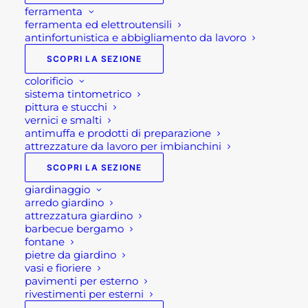
ferramenta
ferramenta ed elettroutensili
antinfortunistica e abbigliamento da lavoro
SCOPRI LA SEZIONE
colorificio
sistema tintometrico
pittura e stucchi
vernici e smalti
antimuffa e prodotti di preparazione
attrezzature da lavoro per imbianchini
SCOPRI LA SEZIONE
giardinaggio
arredo giardino
attrezzatura giardino
LAVELLO PER CUCINA
barbecue bergamo
fontane
DA ESTERNO GRLLR
pietre da giardino
vasi e fioriere
CONNECT
pavimenti per esterno
rivestimenti per esterni