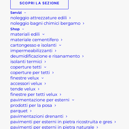
SCOPRI LA SEZIONE
549,00
€
Servizi
noleggio attrezzature edili
Lavello per cucina per
noleggio bagni chimici bergamo
Shop
esterno GRLLR CONNECT
materiali edili
materiale cementifero
cartongesso e isolanti
Realizzata meticolosamente con materiali di
impermeabilizzanti
deumidificazione e risanamento
prima qualità, tra cui un resistente lavello e un
isolanti termici
piano della cucina in acciaio inossidabile 304,
coperture tetti
questa unità garantisce qualità e longevità
coperture per tetti
finestre velux
eccezionali per gli chef casalinghi più esigenti. Con
accessori velux
caratteristiche come i cassetti con chiusura
tende velux
ammortizzata e le rotelle per carichi pesanti con
finestre per tetti velux
pavimentazione per esterni
piedini regolabili, comodità e stabilità sono
prodotti per la posa
garantite, rendendo la pulizia e la preparazione
parquet
pavimentazioni drenanti
del cibo senza sforzo. Completo di rubinetto in
pavimenti per esterni in pietra ricostruita e gres
acciaio inossidabile 304 e set di drenaggio incluso,
pavimenti per esterni in pietra naturale