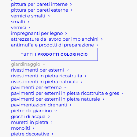
pittura per pareti interne
acquisto!
pittura per pareti esterne
vernici e smalti
Oppure scrivi una mail a
smalti
shop@rotacommerciale.it
vernici
impregnanti per legno
attrezzature da lavoro per imbianchini
antimuffa e prodotti di preparazione
Disponibile su ordinazione
TUTTI I PRODOTTI COLORIFICIO
LAVELLO
giardinaggio
AGGIUNGI AL CARRELLO
rivestimenti per esterni
PER
rivestimenti in pietra ricostruita
CUCINA
rivestimenti in pietra naturale
DA
pavimenti per esterno
SKU
GB0GRCLA
pavimenti per esterni in pietra ricostruita e gres
ESTERNO
Categorie
ARREDO GIARDINO
,
BARBECUE
,
pavimenti per esterni in pietra naturale
GRLLR
pavimentazioni drenanti
CUCINE PER ESTERNO
,
pietre da giardino
CONNECT
GIARDINAGGIO
giochi di acqua
quantità
Brand
GRLLR
muretti in pietra
monoliti
pietre decorative