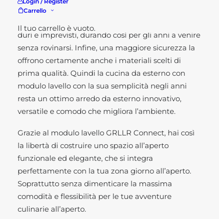
Login / Register
una maggiore protezione, la tua cucina da esterno
Carrello
è pronta a resistere agli elementi atmosferici più
Il tuo carrello è vuoto.
duri e imprevisti, durando così per gli anni a venire
senza rovinarsi. Infine, una maggiore sicurezza la
offrono certamente anche i materiali scelti di
prima qualità. Quindi la cucina da esterno con
modulo lavello con la sua semplicità negli anni
resta un ottimo arredo da esterno innovativo,
versatile e comodo che migliora l’ambiente.
Grazie al modulo lavello GRLLR Connect, hai così
la libertà di costruire uno spazio all’aperto
funzionale ed elegante, che si integra
perfettamente con la tua zona giorno all’aperto.
Soprattutto senza dimenticare la massima
comodità e flessibilità per le tue avventure
culinarie all’aperto.