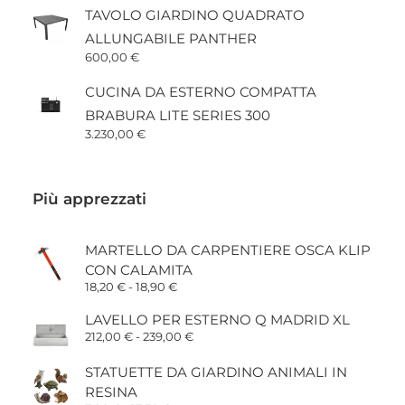
TAVOLO GIARDINO QUADRATO
ALLUNGABILE PANTHER
600,00
€
CUCINA DA ESTERNO COMPATTA
BRABURA LITE SERIES 300
3.230,00
€
Più apprezzati
MARTELLO DA CARPENTIERE OSCA KLIP
CON CALAMITA
Fascia
18,20
€
-
18,90
€
di
prezzo:
LAVELLO PER ESTERNO Q MADRID XL
da
Fascia
212,00
€
-
239,00
€
18,20 €
di
a
prezzo:
18,90 €
STATUETTE DA GIARDINO ANIMALI IN
da
212,00 €
RESINA
a