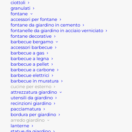
ciottoli
granulati
fontane
accessori per fontane
fontane da giardino in cemento
fontanelle da giardino in acciaio verniciato
Descrizione
fontane decorative
barbecue bergamo
accessori barbecue
Lavello per cucina per esterno
barbecue a gas
barbecue a legna
GRLLR CONNECT
barbecue a pellet
barbecue a carbone
barbecue elettrici
Il lavello per cucina da esterno della serie GRLLR
barbecue in muratura
CONNECT, è realizzata meticolosamente con
cucine per esterno
materiali di prima qualità. Infatti, é composta da
attrezzatura giardino
utensili da giardino
un resistente lavello e un piano della cucina in
recinzioni giardino
acciaio inossidabile 304. Dunque questa unità
pacciamatura
garantisce qualità e longevità eccezionali per gli
bordura per giardino
arredo giardino
chef casalinghi più esigenti.
lanterne
statue da giardino