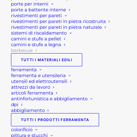
questo lavello offre tutto il necessario per cucinare
porte per interni
porte a battente interne
e pulire all’aperto in modo efficiente. Inoltre, con il
rivestimenti per pareti
copriruota incluso per una maggiore protezione, la
rivestimenti per pareti in pietra ricostruita
tua cucina da esterno è pronta a resistere agli
rivestimenti per pareti in pietra naturale
sistemi di riscaldamento
elementi e a durare per gli anni a venire.
camini e stufe a pellet
camini e stufe a legna
Caratteristiche tecniche:
barbecue
TUTTI I MATERIALI EDILI
Colore: Antracite
ferramenta
Dimensioni del prodotto LxLxA: 80×62,5×88,5 cm
ferramenta e utensileria
Peso: 40 kg
utensili ed elettroutensili
attrezzi da lavoro
Dimensione imballo 44x83x73 cm
articoli ferramenta
antinfortunistica e abbigliamento
Se per qualsiasi ragione non riuscissi a
dpi
completare l’ordine o avessi dei dubbi prima di
abbigliamento
effettuare il pagamento contattaci dalle 09 alle 12
TUTTI I PRODOTTI FERRAMENTA
e dalle 14 alle 17, ti offriremo tutto il supporto
colorificio
necessario per aiutarti nella procedura di
pittura e stucchi