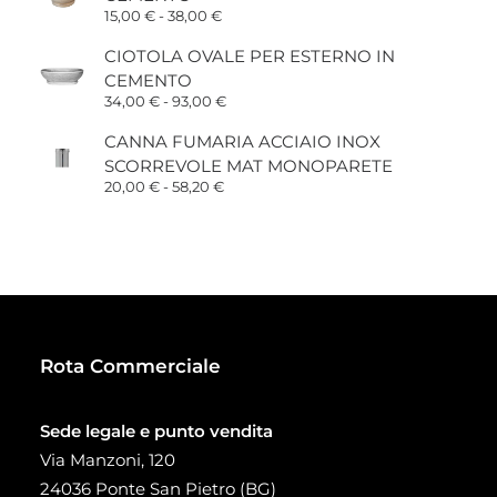
Fascia
15,00
€
-
38,00
€
di
prezzo:
CIOTOLA OVALE PER ESTERNO IN
da
CEMENTO
15,00 €
a
Fascia
34,00
€
-
93,00
€
38,00 €
di
prezzo:
CANNA FUMARIA ACCIAIO INOX
da
SCORREVOLE MAT MONOPARETE
34,00 €
a
Fascia
20,00
€
-
58,20
€
93,00 €
di
prezzo:
da
20,00 €
a
58,20 €
Rota Commerciale
Sede legale e punto vendita
Via Manzoni, 120
24036 Ponte San Pietro (BG)