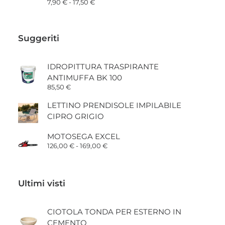
Fascia
7,90
€
-
17,50
€
239,00 €
di
prezzo:
da
7,90 €
Suggeriti
a
17,50 €
IDROPITTURA TRASPIRANTE
ANTIMUFFA BK 100
85,50
€
LETTINO PRENDISOLE IMPILABILE
CIPRO GRIGIO
MOTOSEGA EXCEL
Fascia
126,00
€
-
169,00
€
di
prezzo:
da
126,00 €
Ultimi visti
a
169,00 €
CIOTOLA TONDA PER ESTERNO IN
CEMENTO