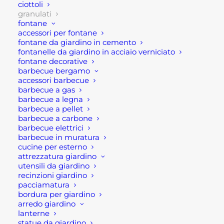
Il granulato di marmo, porfido e granito, come il
ciottoli
granulati
granulato bianco Zandobbio , sono tutte pietre
fontane
naturali da giardino di eccellente qualità. Infatti
accessori per fontane
fontane da giardino in cemento
tutti i seguenti prodotti provengono da giacimenti
fontanelle da giardino in acciaio verniciato
mondiali e da cave italiane. Inoltre è i granulati
fontane decorative
come i
ciottoli
, vantano un vasto assortimento di
barbecue bergamo
accessori barbecue
granulometrie proposto.
barbecue a gas
barbecue a legna
Infatti i granulati sono sempre più spesso utilizzati
barbecue a pellet
nella decorazione degli spazi esterni e interni e nel
barbecue a carbone
barbecue elettrici
giardinaggio in generale. Soprattutto nella
barbecue in muratura
decorazione di aiuole e giardini. Oltre al puro
cucine per esterno
aspetto estetico queste pietre da giardino, non
attrezzatura giardino
utensili da giardino
permettono la crescita di erbacce all’interno delle
recinzioni giardino
aiuole.
pacciamatura
bordura per giardino
In questo caso per l’offerta granulati bianco
arredo giardino
lanterne
Zandobbio, saranno disponibili on line in differenti
statue da giardino