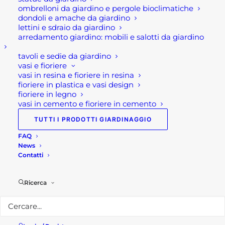
misure 8/12 e 1,8/3 venduti entrambi in sacchi da
ombrelloni da giardino e pergole bioclimatiche
dondoli e amache da giardino
kg 25 .
lettini e sdraio da giardino
arredamento giardino: mobili e salotti da giardino
Per maggiori informazioni
tavoli e sedie da giardino
Visita il nostro
shop!
vasi e fioriere
vasi in resina e fioriere in resina
fioriere in plastica e vasi design
Seguici su
Facebook!
fioriere in legno
vasi in cemento e fioriere in cemento
TUTTI I PRODOTTI GIARDINAGGIO
FAQ
News
Contatti
Ricerca
Potresti essere interessato a...