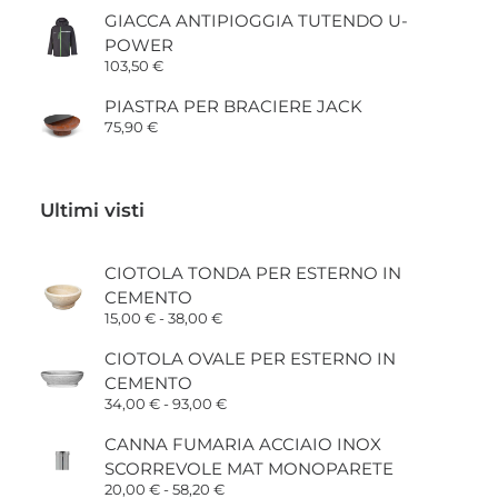
GIACCA ANTIPIOGGIA TUTENDO U-
POWER
103,50
€
PIASTRA PER BRACIERE JACK
75,90
€
Ultimi visti
CIOTOLA TONDA PER ESTERNO IN
CEMENTO
Fascia
15,00
€
-
38,00
€
di
prezzo:
CIOTOLA OVALE PER ESTERNO IN
da
CEMENTO
15,00 €
a
Fascia
34,00
€
-
93,00
€
38,00 €
di
prezzo:
CANNA FUMARIA ACCIAIO INOX
da
SCORREVOLE MAT MONOPARETE
34,00 €
a
Fascia
20,00
€
-
58,20
€