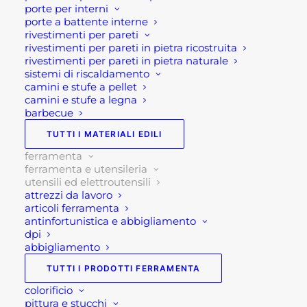
porte per interni
Caratteristiche tecniche:
porte a battente interne
rivestimenti per pareti
rivestimenti per pareti in pietra ricostruita
Misurazione rapida e precisa dell’umidità del legno
rivestimenti per pareti in pietra naturale
e degli edifici
sistemi di riscaldamento
camini e stufe a pellet
Facile trasferimento dei dati di misurazione al
camini e stufe a legna
telefono cellulare tramite interfaccia Digital
barbecue
Connection per l’app MeasureNote
TUTTI I MATERIALI EDILI
Elevata precisione di misurazione grazie a gruppi
ferramenta
di materiali selezionabili e misurazioni specifiche
ferramenta e utensileria
del materiale
utensili ed elettroutensili
attrezzi da lavoro
Visualizzazione pratica e simultanea di tutte le
articoli ferramenta
informazioni rilevanti su un display chiaro
antinfortunistica e abbigliamento
Individuazione rapida dell’umidità attraverso
dpi
abbigliamento
misurazioni di confronto
Semplice prova del misuratore con misurazione di
TUTTI I PRODOTTI FERRAMENTA
riferimento tramite il cappuccio protettivo
colorificio
pittura e stucchi
Compensazione della temperatura automatica e