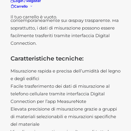
Login / Register
in questo misuratore di umidità tutte le
Carrello
informazioni rilevanti vengono visualizzate
Il tuo carrello è vuoto.
contemporaneamente sul display trasparente. Ma
soprattutto, i dati di misurazione possono essere
facilmente trasferiti tramite interfaccia Digital
Connection.
Caratteristiche tecniche:
Misurazione rapida e precisa dell’umidità del legno
e degli edifici
Facile trasferimento dei dati di misurazione al
telefono cellulare tramite interfaccia Digital
Connection per l’app MeasureNote
Elevata precisione di misurazione grazie a gruppi
di materiali selezionabili e misurazioni specifiche
del materiale