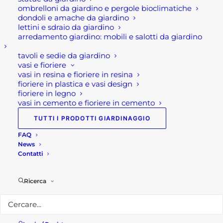
ombrelloni da giardino e pergole bioclimatiche
Descrizione
dondoli e amache da giardino
lettini e sdraio da giardino
arredamento giardino: mobili e salotti da giardino
Igrometro Dampmaster
tavoli e sedie da giardino
Compact Plus
vasi e fioriere
vasi in resina e fioriere in resina
L’igrometro digitale DampMaster Compact Plus di
fioriere in plastica e vasi design
fioriere in legno
Laserliner è un misuratore dell’umidità
vasi in cemento e fioriere in cemento
professionale. Infatti, questo utensile è ideale
soprattutto per il rapido rilevamento dell’umidità.
TUTTI I PRODOTTI GIARDINAGGIO
Dunque, questo dispositivo di misurazione
FAQ
News
fornisce informazioni sul grado di umidità e di
Contatti
essiccazione del materiale.
In aggiunta, l’igrometro digitale DampMaster
Ricerca
Compact Plus di Laserliner, grazie alle misurazioni
specifiche del materiale, permette di ottenere un
elevato grado di precisione di misurazione. Inoltre,