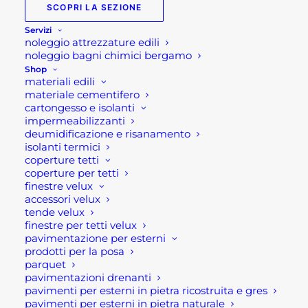
SCOPRI LA SEZIONE
222,00
€
Servizi
noleggio attrezzature edili
Igrometro Dampmaster
noleggio bagni chimici bergamo
Shop
Compact Plus
materiali edili
materiale cementifero
cartongesso e isolanti
DampMaster Compact Plus è ideale per il rapido
impermeabilizzanti
deumidificazione e risanamento
rilevamento dell’umidità. Il dispositivo di
isolanti termici
misurazione fornisce informazioni sul grado di
coperture tetti
umidità e di essiccazione del materiale. Grazie alle
coperture per tetti
finestre velux
misurazioni specifiche del materiale, è possibile
accessori velux
ottenere un elevato grado di precisione di
tende velux
misurazione. Tutte le informazioni rilevanti
finestre per tetti velux
pavimentazione per esterni
vengono visualizzate contemporaneamente sul
prodotti per la posa
display trasparente. I dati di misurazione possono
parquet
pavimentazioni drenanti
essere facilmente trasferiti tramite interfaccia
pavimenti per esterni in pietra ricostruita e gres
Digital Connection.
pavimenti per esterni in pietra naturale