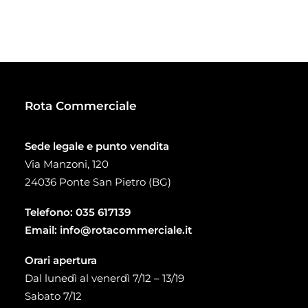
93,00 €
di
prezzo:
da
20,00 €
a
58,20 €
Rota Commerciale
Sede legale e punto vendita
Via Manzoni, 120
24036 Ponte San Pietro (BG)
Telefono:
035 617139
Email:
info@rotacommerciale.it
Orari apertura
Dal lunedì al venerdì 7/12 – 13/19
Sabato 7/12