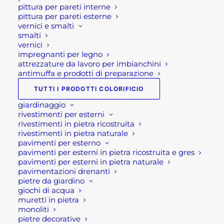
pittura per pareti interne
manuale: Adattamento della temperatura
pittura per pareti esterne
dell’apparecchio di misurazione all’oggetto da
vernici e smalti
smalti
misurare
vernici
Punte di misurazione intercambiabili
impregnanti per legno
Spegnimento automatico
attrezzature da lavoro per imbianchini
antimuffa e prodotti di preparazione
DampMaster Compact Plus
Cappuccio protettivo con funzione autotest
TUTTI I PRODOTTI COLORIFICIO
batterie
giardinaggio
rivestimenti per esterni
Valigetta
rivestimenti in pietra ricostruita
Dimensioni imballo 15x8x26 cm
rivestimenti in pietra naturale
pavimenti per esterno
Se per qualsiasi ragione non riuscissi a
pavimenti per esterni in pietra ricostruita e gres
pavimenti per esterni in pietra naturale
completare l’ordine o avessi dei dubbi prima di
pavimentazioni drenanti
effettuare il pagamento contattaci dalle 09 alle 12
pietre da giardino
e dalle 14 alle 17, ti offriremo tutto il supporto
giochi di acqua
muretti in pietra
necessario per aiutarti nella procedura di
monoliti
acquisto!
pietre decorative