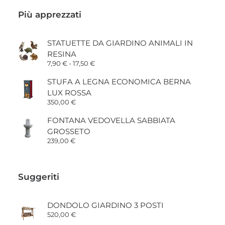
Più apprezzati
STATUETTE DA GIARDINO ANIMALI IN
RESINA
Fascia
7,90
€
-
17,50
€
di
prezzo:
STUFA A LEGNA ECONOMICA BERNA
da
LUX ROSSA
7,90 €
a
350,00
€
17,50 €
FONTANA VEDOVELLA SABBIATA
GROSSETO
239,00
€
Suggeriti
DONDOLO GIARDINO 3 POSTI
520,00
€