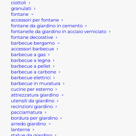
ciottoli
Oppure scrivi una mail a
granulati
fontane
shop@rotacommerciale.it
accessori per fontane
fontane da giardino in cemento
fontanelle da giardino in acciaio verniciato
IGROMETRO
fontane decorative
AGGIUNGI AL CARRELLO
DAMPMASTER
barbecue bergamo
accessori barbecue
COMPACT
barbecue a gas
quantità
SKU
UEL0DAMC
barbecue a legna
barbecue a pellet
Categorie
FERRAMENTA
,
FERRAMENTA E
barbecue a carbone
UTENSILERIA
,
UTENSILI ED
barbecue elettrici
barbecue in muratura
ELETTROUTENSILI
cucine per esterno
Brand
LASERLINER
attrezzatura giardino
utensili da giardino
recinzioni giardino
pacciamatura
bordura per giardino
arredo giardino
lanterne
statue da giardino