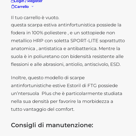
Dunque, si tratta di calzature antinfortunistiche
Login / Register
Carrello
estive, con una calzata bassa in microfibra-MESH
nero/rosso con imbottitura al malleolo. In aggiunta
Il tuo carrello è vuoto.
questa scarpa estiva antinfortunistica possiede la
fodera in 100% poliestere , e un sottopiede non
metallico HRP con soletta SPORT-LITE soprattutto
anatomica , antistatica e antibatterica. Mentre la
suola è in poliuretano con bidensità resistente alle
flessioni e alle abrasioni, antiolio, antiscivolo, ESD.
Inoltre, questo modello di scarpe
antinfortunistiche estive Estoril di FTG possiede
un’ntersuola Plus che è particolarmente studiata
nella sua densità per favorire la morbidezza a
tutto vantaggio del comfort.
Consigli di manutenzione: