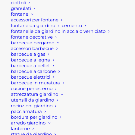
ciottoli
shop@rotacommerciale.it
granulati
fontane
accessori per fontane
fontane da giardino in cemento
Taglia
fontanelle da giardino in acciaio verniciato
fontane decorative
barbecue bergamo
accessori barbecue
SCARPE
barbecue a gas
AGGIUNGI AL CARRELLO
barbecue a legna
ANTINFORTUNISTICHE
barbecue a pellet
ESTIVE
barbecue a carbone
ESTORIL
barbecue elettrici
SKU
SC03ES
barbecue in muratura
FTG
Categorie
ANTINFORTUNISTICA E
cucine per esterno
quantità
attrezzatura giardino
ABBIGLIAMENTO
,
DPI
,
utensili da giardino
FERRAMENTA
recinzioni giardino
Brand
FTG
pacciamatura
bordura per giardino
arredo giardino
lanterne
statue da giardino