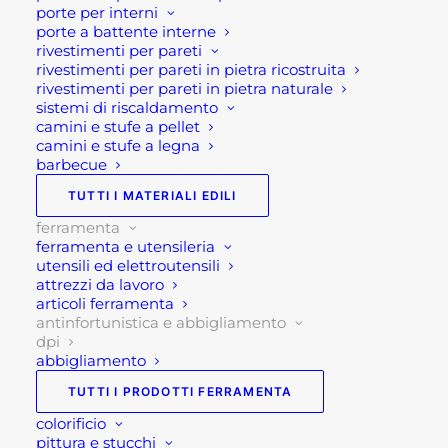
porte per interni
Consigli di manutenzione:
porte a battente interne
rivestimenti per pareti
Pulire periodicamente i solchi della suola e il
rivestimenti per pareti in pietra ricostruita
rivestimenti per pareti in pietra naturale
tomaio con materiali non aggressivi che
sistemi di riscaldamento
potrebbero compromettere qualità, sicurezza e
camini e stufe a pellet
durata della calzatura, non asciugare in vicinanza
camini e stufe a legna
barbecue
o a contatto diretto con fonti di calore.
TUTTI I MATERIALI EDILI
Campi di impiego suggeriti:
ferramenta
ferramenta e utensileria
utensili ed elettroutensili
Edilizia/carpenteria, Lavori pubblici, Industria
attrezzi da lavoro
meccanica, Agricoltura-Zootecnia, Industria
articoli ferramenta
navale, professionisti/artigiani.
antinfortunistica e abbigliamento
dpi
abbigliamento
Caratteristiche tecniche:
TUTTI I PRODOTTI FERRAMENTA
TOMAIO Microfibra-MESH nera con imbottitura al
colorificio
pittura e stucchi
malleolo