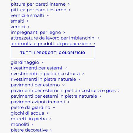
pittura per pareti interne
FODERA 100% poliestere con lavorazione a nido
pittura per pareti esterne
d’ape
vernici e smalti
smalti
SOLETTA Sport-Lite, anatomica, antistatica e
vernici
antibatterica
impregnanti per legno
SUOLA Poliuretano bidensità
attrezzature da lavoro per imbianchini
antimuffa e prodotti di preparazione
PUNTALE Non metallico THIN CAP
LAMINA Sottopiede non metallico HRP
TUTTI I PRODOTTI COLORIFICIO
INSOLECALZATA 12
giardinaggio
rivestimenti per esterni
DUCATI RACING LINE
rivestimenti in pietra ricostruita
rivestimenti in pietra naturale
Se per qualsiasi ragione non riuscissi a
pavimenti per esterno
completare l’ordine o avessi dei dubbi prima di
pavimenti per esterni in pietra ricostruita e gres
pavimenti per esterni in pietra naturale
effettuare il pagamento contattaci dalle 09 alle 12
pavimentazioni drenanti
e dalle 14 alle 17, ti offriremo tutto il supporto
pietre da giardino
necessario per aiutarti nella procedura di
giochi di acqua
muretti in pietra
acquisto!
monoliti
pietre decorative
Oppure scrivi una mail a