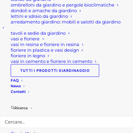
ombrelloni da giardino e pergole bioclimatiche
dondoli e amache da giardino
lettini e sdraio da giardino
arredamento giardino: mobili e salotti da giardino
Descrizione
tavoli e sedie da giardino
vasi e fioriere
Scarpe antinfortunistiche
vasi in resina e fioriere in resina
fioriere in plastica e vasi design
estive Estoril FTG
fioriere in legno
vasi in cemento e fioriere in cemento
Le scarpe antinfortunistiche estive Estoril FTG
TUTTI I PRODOTTI GIARDINAGGIO
sono calzature uniche e inimitabili, infatti si tratta
FAQ
di una edizione speciale del gruppo ducati racing.
News
Questa scarpa professionale è soprattutto indicata
Contatti
nell’edilizia e carpenteria. Nonchè nell’industria
navale, mineraria e zooagricole. Ma anche per
Ricerca
lavori di professionisti o artigiani o nelle grandi
ditte di logistica e imballo.