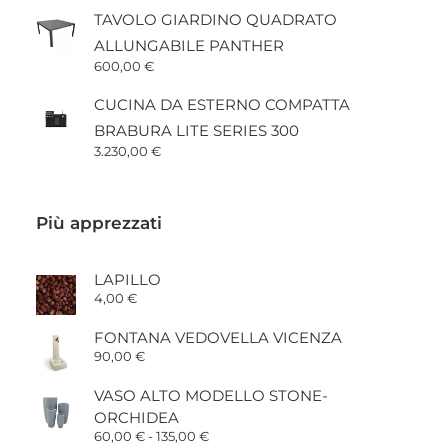
TAVOLO GIARDINO QUADRATO
ALLUNGABILE PANTHER
600,00
€
CUCINA DA ESTERNO COMPATTA
BRABURA LITE SERIES 300
3.230,00
€
Più apprezzati
LAPILLO
4,00
€
FONTANA VEDOVELLA VICENZA
90,00
€
VASO ALTO MODELLO STONE-
ORCHIDEA
Fascia
60,00
€
-
135,00
€