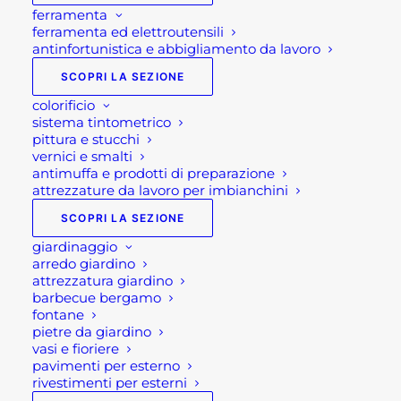
ferramenta
ferramenta ed elettroutensili
antinfortunistica e abbigliamento da lavoro
SCOPRI LA SEZIONE
colorificio
sistema tintometrico
pittura e stucchi
vernici e smalti
antimuffa e prodotti di preparazione
attrezzature da lavoro per imbianchini
SCOPRI LA SEZIONE
giardinaggio
arredo giardino
attrezzatura giardino
SCARPE
barbecue bergamo
fontane
ANTINFORTUNISTICHE
pietre da giardino
vasi e fioriere
ESTIVE ESTORIL FTG
pavimenti per esterno
rivestimenti per esterni