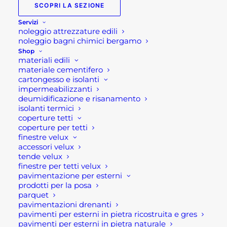
SCOPRI LA SEZIONE
99,00
€
Servizi
noleggio attrezzature edili
Scarpe
noleggio bagni chimici bergamo
Shop
antinfortunistiche estive
materiali edili
materiale cementifero
Estoril FTG
cartongesso e isolanti
impermeabilizzanti
deumidificazione e risanamento
Calzatura bassa in microfibra-MESH nero/rosso
isolanti termici
con imbottitura al malleolo, fodera 100% poliestere
coperture tetti
coperture per tetti
, sottopiede non metallico HRP, soletta SPORT-
finestre velux
LITE anatomica, antistatica e antibatterica, suola
accessori velux
in poliuretano bidensità resistente alle flessioni e
tende velux
finestre per tetti velux
alle abrasioni, antiolio, antiscivolo, ESD.
pavimentazione per esterni
lus intersuola particolarmente studiata nella sua
prodotti per la posa
parquet
densità per favorire la morbidezza a tutto
pavimentazioni drenanti
vantaggio del comfort.
pavimenti per esterni in pietra ricostruita e gres
pavimenti per esterni in pietra naturale