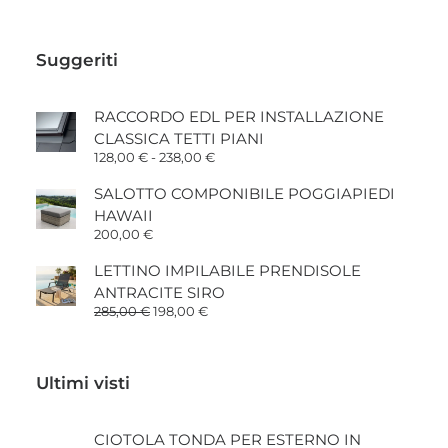
di
prezzo:
da
60,00 €
Suggeriti
a
135,00 €
RACCORDO EDL PER INSTALLAZIONE
CLASSICA TETTI PIANI
Fascia
128,00
€
-
238,00
€
di
prezzo:
SALOTTO COMPONIBILE POGGIAPIEDI
da
HAWAII
128,00 €
a
200,00
€
238,00 €
LETTINO IMPILABILE PRENDISOLE
ANTRACITE SIRO
Il
Il
285,00
€
198,00
€
prezzo
prezzo
originale
attuale
era:
è:
285,00 €.
198,00 €.
Ultimi visti
CIOTOLA TONDA PER ESTERNO IN