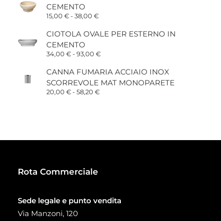
CEMENTO
Fascia
15,00
€
-
38,00
€
di
prezzo:
CIOTOLA OVALE PER ESTERNO IN
da
CEMENTO
15,00 €
a
Fascia
34,00
€
-
93,00
€
38,00 €
di
prezzo:
CANNA FUMARIA ACCIAIO INOX
da
SCORREVOLE MAT MONOPARETE
34,00 €
a
Fascia
20,00
€
-
58,20
€
93,00 €
di
prezzo:
da
20,00 €
a
58,20 €
Rota Commerciale
Sede legale e punto vendita
Via Manzoni, 120