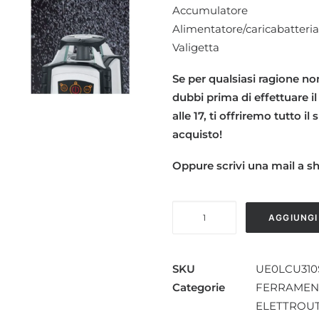
Accumulatore
Alimentatore/caricabatteria
Valigetta
Se per qualsiasi ragione non
dubbi prima di effettuare il
alle 17, ti offriremo tutto i
acquisto!
Oppure scrivi una mail a 
LASERLINER
AGGIUNGI
CUBUS
310s
quantità
SKU
UE0LCU310
Categorie
FERRAMEN
ELETTROUT