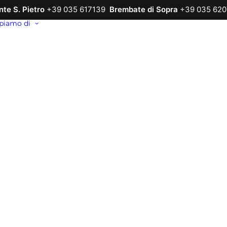
nte S. Pietro
+39 035 617139
Brembate di Sopra
+39 035 620
piamo di