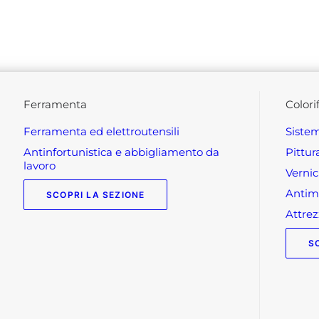
ferramenta
colori
ferramenta ed elettroutensili
siste
antinfortunistica e abbigliamento da
pittu
lavoro
verni
anti
SCOPRI LA SEZIONE
attr
S