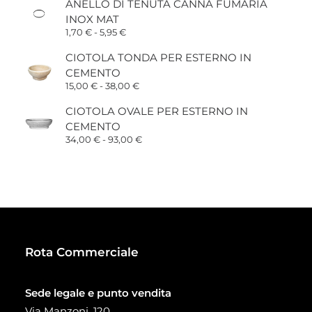
ANELLO DI TENUTA CANNA FUMARIA
INOX MAT
Fascia
1,70
€
-
5,95
€
di
prezzo:
CIOTOLA TONDA PER ESTERNO IN
da
CEMENTO
1,70 €
a
Fascia
15,00
€
-
38,00
€
5,95 €
di
prezzo:
CIOTOLA OVALE PER ESTERNO IN
da
CEMENTO
15,00 €
a
Fascia
34,00
€
-
93,00
€
38,00 €
di
prezzo:
da
34,00 €
a
93,00 €
Rota Commerciale
Sede legale e punto vendita
Via Manzoni, 120