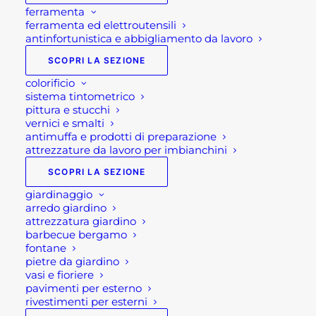
ferramenta
ferramenta ed elettroutensili
antinfortunistica e abbigliamento da lavoro
SCOPRI LA SEZIONE
colorificio
sistema tintometrico
pittura e stucchi
vernici e smalti
antimuffa e prodotti di preparazione
attrezzature da lavoro per imbianchini
SCOPRI LA SEZIONE
giardinaggio
arredo giardino
attrezzatura giardino
CORONE AL WIDIA
barbecue bergamo
fontane
HIKOKI
pietre da giardino
vasi e fioriere
pavimenti per esterno
rivestimenti per esterni
Fascia
151,30
€
-
367,25
€