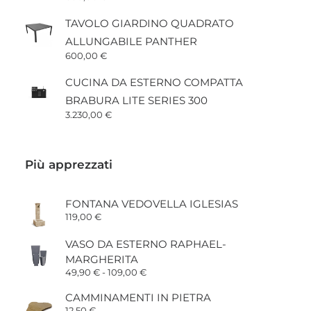
TAVOLO GIARDINO QUADRATO
ALLUNGABILE PANTHER
600,00
€
CUCINA DA ESTERNO COMPATTA
BRABURA LITE SERIES 300
3.230,00
€
Più apprezzati
FONTANA VEDOVELLA IGLESIAS
119,00
€
VASO DA ESTERNO RAPHAEL-
MARGHERITA
Fascia
49,90
€
-
109,00
€
di
prezzo:
CAMMINAMENTI IN PIETRA
da
12,50
€