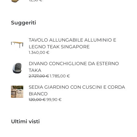
49,90 €
a
109,00 €
Suggeriti
TAVOLO ALLUNGABILE ALLUMINIO E
LEGNO TEAK SINGAPORE
1.340,00
€
DIVANO CONCHIGLIONE DA ESTERNO
TAKA
Il
Il
2.727,00
€
1.785,00
€
prezzo
prezzo
originale
attuale
SEDIA GIARDINO CON CUSCINI E CORDA
era:
è:
BIANCO
2.727,00 €.
1.785,00 €.
Il
Il
120,00
€
99,90
€
prezzo
prezzo
originale
attuale
era:
è:
120,00 €.
99,90 €.
Ultimi visti