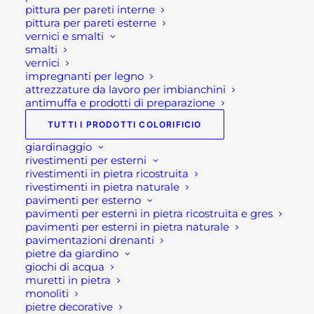
necessario per aiutarti nella procedura di
pittura per pareti interne
acquisto!
pittura per pareti esterne
vernici e smalti
smalti
Oppure scrivi una mail a
vernici
shop@rotacommerciale.it
impregnanti per legno
attrezzature da lavoro per imbianchini
antimuffa e prodotti di preparazione
Dimensione
TUTTI I PRODOTTI COLORIFICIO
giardinaggio
rivestimenti per esterni
rivestimenti in pietra ricostruita
CORONE
AGGIUNGI AL CARRELLO
rivestimenti in pietra naturale
AL
pavimenti per esterno
WIDIA
pavimenti per esterni in pietra ricostruita e gres
pavimenti per esterni in pietra naturale
HIKOKI
SKU
UEHCW
pavimentazioni drenanti
quantità
Categorie
ARTICOLI FERRAMENTA
,
pietre da giardino
giochi di acqua
FERRAMENTA
,
FERRAMENTA E
muretti in pietra
UTENSILERIA
,
UTENSILI ED
monoliti
pietre decorative
ELETTROUTENSILI