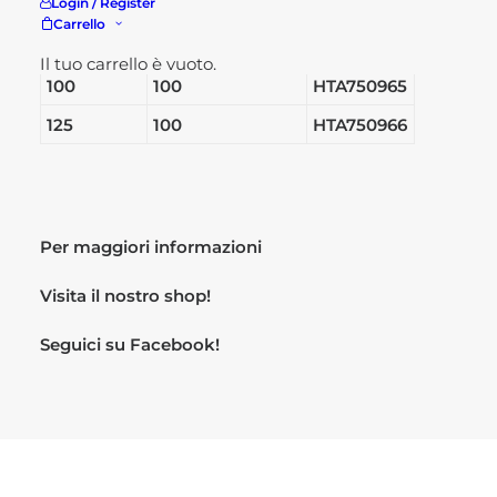
Login / Register
60
100
HTA751058
Carrello
80
100
HTA750963
Il tuo carrello è vuoto.
100
100
HTA750965
125
100
HTA750966
Per maggiori informazioni
Visita il nostro
shop!
Seguici su
Facebook!