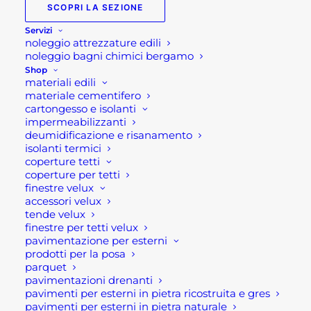
di
SCOPRI LA SEZIONE
prezzo:
Servizi
Corona al Widia Hikoki
noleggio attrezzature edili
da
noleggio bagni chimici bergamo
151,30 €
Le corone al widia di Hikoki (accessori) SISTEMA
Shop
materiali edili
a
CONICO K 1:8 sono corone indicate per forare
materiale cementifero
367,25 €
cemento, così come mattoni e la pietra. Dunque,
cartongesso e isolanti
impermeabilizzanti
si tratta del sistema migliore per la forature di
deumidificazione e risanamento
questi materiali. Sono, pertanto, degli accessori
isolanti termici
Hikoki di varie dimensioni. Dal diametro di 40 mm
coperture tetti
coperture per tetti
al diametro di 125 mm.
finestre velux
accessori velux
In queste corone al widia, i codoli sono dotati di
tende velux
finestre per tetti velux
foro per facilitare la rimozione della punta di
pavimentazione per esterni
centraggio.
prodotti per la posa
parquet
In aggiunta, il sistema è applicabile ai martelli
pavimentazioni drenanti
pavimenti per esterni in pietra ricostruita e gres
elettropneumatici dotati di attacco SDS-max e ai
pavimenti per esterni in pietra naturale