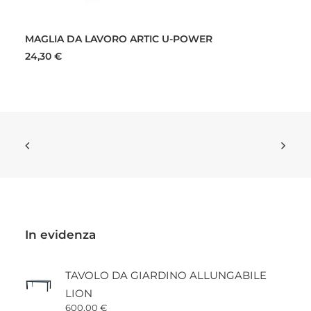
Questo
SCEGLI
prodotto
MAGLIA DA LAVORO ARTIC U-POWER
ha
più
24,30
€
varianti.
Le
opzioni
possono
essere
scelte
nella
pagina
del
prodotto
In evidenza
TAVOLO DA GIARDINO ALLUNGABILE
LION
600,00
€