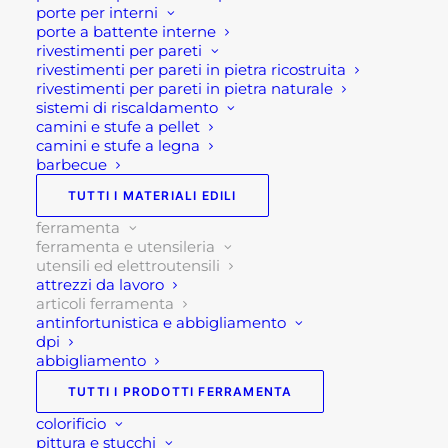
martelli tassellatori SDS-plus che però possono
porte per interni
montare corone fino a Ø 50 mm.
porte a battente interne
rivestimenti per pareti
rivestimenti per pareti in pietra ricostruita
Disponibili on line nelle seguenti misure
rivestimenti per pareti in pietra naturale
sistemi di riscaldamento
Specifiche tecniche:
camini e stufe a pellet
camini e stufe a legna
barbecue
DIAMETRO LUNGHEZZA TOTALE CODICE
40 100 HTA750960
TUTTI I MATERIALI EDILI
60 100 HTA751058
ferramenta
ferramenta e utensileria
80 100 HTA750963
utensili ed elettroutensili
100 100 HTA750965
attrezzi da lavoro
125 100 HTA750966
articoli ferramenta
antinfortunistica e abbigliamento
dpi
Se per qualsiasi ragione non riuscissi a
abbigliamento
completare l’ordine o avessi dei dubbi prima di
TUTTI I PRODOTTI FERRAMENTA
effettuare il pagamento contattaci dalle 09 alle 12
e dalle 14 alle 17, ti offriremo tutto il supporto
colorificio
pittura e stucchi