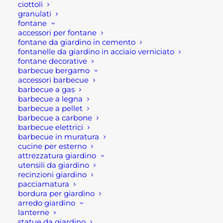
ciottoli
Brand
HIKOKI
granulati
fontane
accessori per fontane
fontane da giardino in cemento
fontanelle da giardino in acciaio verniciato
fontane decorative
barbecue bergamo
accessori barbecue
barbecue a gas
Descrizione
barbecue a legna
barbecue a pellet
barbecue a carbone
Corone al Widia Hikoki
barbecue elettrici
barbecue in muratura
cucine per esterno
Le corone al widia di Hikoki (accessori) SISTEMA
attrezzatura giardino
CONICO K 1:8 sono corone indicate per forare
utensili da giardino
cemento, così come mattoni e la pietra. Dunque,
recinzioni giardino
pacciamatura
si tratta del sistema migliore per la forature di
bordura per giardino
questi materiali. Sono, pertanto, degli accessori
arredo giardino
Hikoki di varie dimensioni. Dal diametro di 40 mm
lanterne
statue da giardino