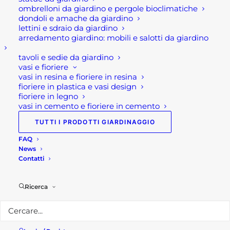
al diametro di 125 mm.
ombrelloni da giardino e pergole bioclimatiche
dondoli e amache da giardino
In queste corone al widia, i codoli sono dotati di
lettini e sdraio da giardino
arredamento giardino: mobili e salotti da giardino
foro per facilitare la rimozione della punta di
centraggio.
tavoli e sedie da giardino
vasi e fioriere
In aggiunta, il sistema è applicabile ai martelli
vasi in resina e fioriere in resina
fioriere in plastica e vasi design
elettropneumatici dotati di attacco SDS-max e ai
fioriere in legno
martelli tassellatori SDS-plus che però possono
vasi in cemento e fioriere in cemento
montare corone fino a Ø 50 mm.
TUTTI I PRODOTTI GIARDINAGGIO
Disponibili on line nelle seguenti misure
FAQ
News
Contatti
Specifiche tecniche
Ricerca
LUNGHEZZA
DIAMETRO
CODICE
TOTALE
40
100
HTA750960