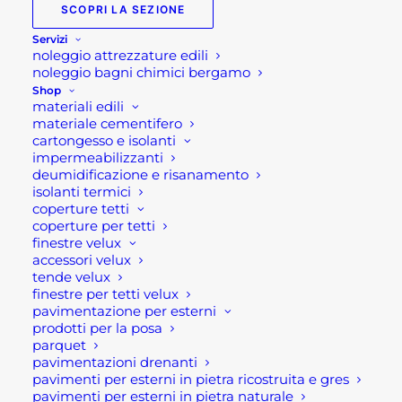
SCOPRI LA SEZIONE
Servizi
Piastra per braciere Jack
noleggio attrezzature edili
noleggio bagni chimici bergamo
Piastra per braciere Jack di Barbecook è una
Shop
materiali edili
piastra in acciaio al carbonio. Questo accessorio
materiale cementifero
permette la cottura di alimenti e pietanze
cartongesso e isolanti
impermeabilizzanti
utilizzando direttamente il braciere.
deumidificazione e risanamento
isolanti termici
Caratteristiche tecniche:
coperture tetti
coperture per tetti
finestre velux
Preparazione di prelibatezze sul braciere.
accessori velux
La forma semicircolare facilita l’aggiunta di
tende velux
finestre per tetti velux
ulteriore legna.
pavimentazione per esterni
Compatibile con i bracieri Jack 60 e Modern 60.
prodotti per la posa
Design elegante con logo Barbecook inciso.
parquet
pavimentazioni drenanti
Dimensioni: 62cm x31 cm x0,30 cm
pavimenti per esterni in pietra ricostruita e gres
pavimenti per esterni in pietra naturale