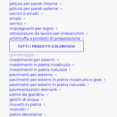
pittura per pareti interne
BARBECUE
,
GIARDINAGGIO
pittura per pareti esterne
Brand
BARBECOOK
vernici e smalti
smalti
vernici
impregnanti per legno
attrezzature da lavoro per imbianchini
antimuffa e prodotti di preparazione
TUTTI I PRODOTTI COLORIFICIO
Descrizione
giardinaggio
rivestimenti per esterni
rivestimenti in pietra ricostruita
rivestimenti in pietra naturale
Piastra per braciere Jack
pavimenti per esterno
pavimenti per esterni in pietra ricostruita e gres
Piastra per braciere Jack di Barbecook è una
pavimenti per esterni in pietra naturale
pavimentazioni drenanti
piastra per braciere in acciaio al carbonio. Questo
pietre da giardino
accessorio permette la cottura di alimenti e
giochi di acqua
muretti in pietra
pietanze utilizzando direttamente il braciere.
monoliti
pietre decorative
Pratica, funzionale e soprattutto resistente questo