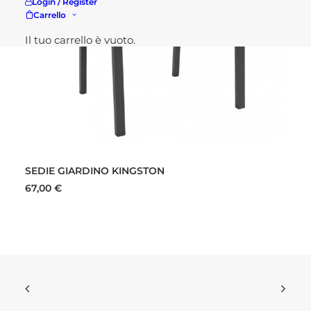
Login / Register
Carrello
Il tuo carrello è vuoto.
Questo
SCEGLI
prodotto
SEDIE GIARDINO KINGSTON
ha
più
67,00
€
varianti.
Le
opzioni
possono
essere
scelte
nella
pagina
del