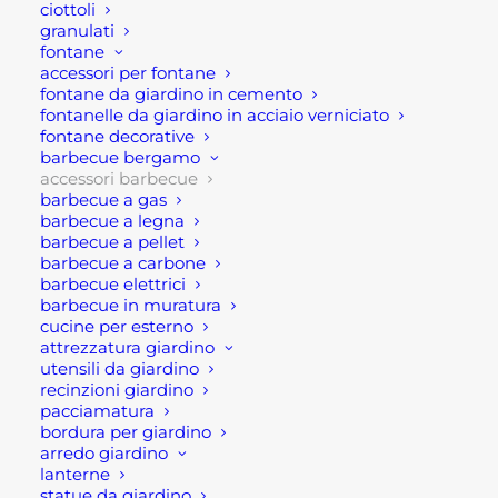
ciottoli
accessorio per barbecue presenta un forma a
granulati
fontane
mezzaluna. Infatti, questa forma semicircolare
accessori per fontane
facilita l’aggiunta di ulteriore legna.
fontane da giardino in cemento
fontanelle da giardino in acciaio verniciato
Nella dimensione di 62×31 è indicata per il braciere
fontane decorative
barbecue bergamo
Jack di Barbecook da 60 cm di diametro.
accessori barbecue
barbecue a gas
Caratteristiche tecniche:
barbecue a legna
barbecue a pellet
barbecue a carbone
Preparazione di prelibatezze sul braciere.
barbecue elettrici
La forma semicircolare facilita l’aggiunta di
barbecue in muratura
ulteriore legna.
cucine per esterno
attrezzatura giardino
Compatibile con i bracieri Jack 60 e Modern 60.
utensili da giardino
Design elegante con logo Barbecook inciso.
recinzioni giardino
Dimensioni: 62cm x31 cm x0,30 cm
pacciamatura
bordura per giardino
arredo giardino
Per maggiori informazioni
lanterne
statue da giardino