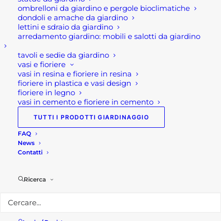
Visita il nostro
shop!
ombrelloni da giardino e pergole bioclimatiche
dondoli e amache da giardino
Seguici su
Facebook!
lettini e sdraio da giardino
arredamento giardino: mobili e salotti da giardino
tavoli e sedie da giardino
vasi e fioriere
vasi in resina e fioriere in resina
fioriere in plastica e vasi design
fioriere in legno
vasi in cemento e fioriere in cemento
Potresti essere interessato a...
TUTTI I PRODOTTI GIARDINAGGIO
FAQ
News
Contatti
Ricerca