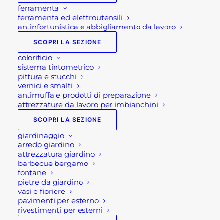
ferramenta
ferramenta ed elettroutensili
antinfortunistica e abbigliamento da lavoro
SCOPRI LA SEZIONE
colorificio
sistema tintometrico
pittura e stucchi
vernici e smalti
antimuffa e prodotti di preparazione
attrezzature da lavoro per imbianchini
SCOPRI LA SEZIONE
giardinaggio
arredo giardino
attrezzatura giardino
PIASTRA PER BRACIERE
barbecue bergamo
fontane
JACK
pietre da giardino
vasi e fioriere
pavimenti per esterno
rivestimenti per esterni
75,90
€