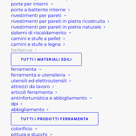
Se per qualsiasi ragione non riuscissi a
porte per interni
completare l’ordine o avessi dei dubbi prima di
porte a battente interne
rivestimenti per pareti
effettuare il pagamento contattaci dalle 09 alle 12
rivestimenti per pareti in pietra ricostruita
e dalle 14 alle 17, ti offriremo tutto il supporto
rivestimenti per pareti in pietra naturale
sistemi di riscaldamento
necessario per aiutarti nella procedura di
camini e stufe a pellet
acquisto!
camini e stufe a legna
barbecue
Oppure scrivi una mail a
TUTTI I MATERIALI EDILI
shop@rotacommerciale.it
ferramenta
ferramenta e utensileria
utensili ed elettroutensili
1 disponibili
attrezzi da lavoro
articoli ferramenta
antinfortunistica e abbigliamento
PIASTRA
dpi
AGGIUNGI AL CARRELLO
PER
abbigliamento
BRACIERE
TUTTI I PRODOTTI FERRAMENTA
JACK
SKU
GB0BPJ60
colorificio
quantità
Categorie
ACCESSORI BARBECUE
,
pittura e stucchi