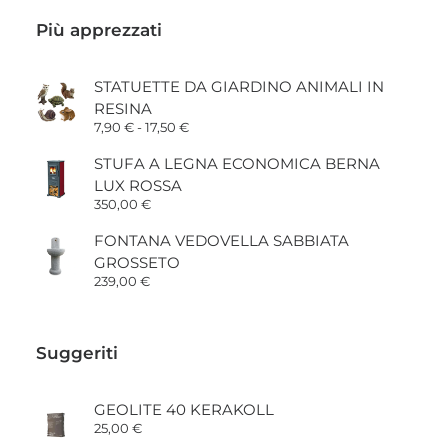
Più apprezzati
STATUETTE DA GIARDINO ANIMALI IN
RESINA
Fascia
7,90
€
-
17,50
€
di
prezzo:
STUFA A LEGNA ECONOMICA BERNA
da
LUX ROSSA
7,90 €
a
350,00
€
17,50 €
FONTANA VEDOVELLA SABBIATA
GROSSETO
239,00
€
Suggeriti
GEOLITE 40 KERAKOLL
25,00
€