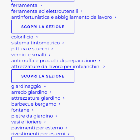
ferramenta
ferramenta ed elettroutensili
antinfortunistica e abbigliamento da lavoro
SCOPRI LA SEZIONE
colorificio
sistema tintometrico
pittura e stucchi
vernici e smalti
QUOTA ZERO
antimuffa e prodotti di preparazione
attrezzature da lavoro per imbianchini
SCOPRI LA SEZIONE
13,90
€
giardinaggio
arredo giardino
attrezzatura giardino
Quota zero
barbecue bergamo
fontane
pietre da giardino
Quotazero è il massetto terra umida per strati di
vasi e fioriere
finitura e pendenze a basso spessore 3-60 mm per
pavimenti per esterno
rivestimenti per esterni
esterni e interni. Inoltre è il massetto di finitura per