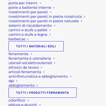
spessore minimo di 1 cm (per altri spessori e tempi
porte per interni
di asciugatura vedi scheda tecnica).
porte a battente interne
rivestimenti per pareti
Resistente alla compressione (25 n/mm²) e a
rivestimenti per pareti in pietra ricostruita
flessione (6 n/mm²).
rivestimenti per pareti in pietra naturale
La messa in opera è facile e sicura con l’impiego
sistemi di riscaldamento
camini e stufe a pellet
delle tradizionali attrezzature di cantiere quali
camini e stufe a legna
betoniere, mescolatori planetari, impastatrici a
barbecue
coclea anche in continuo, pompe pneumatiche
TUTTI I MATERIALI EDILI
per sottofondi.
ferramenta
Quota zero è una consistenza terra-umida e una
ferramenta e utensileria
conducibilità termica certificata λ 1,48 w/mk, che
utensili ed elettroutensili
attrezzi da lavoro
lo rende idoneo anche per applicazioni con sistemi
articoli ferramenta
di riscaldamento a pavimento.
antinfortunistica e abbigliamento
dpi
abbigliamento
Caratteristiche tecniche:
TUTTI I PRODOTTI FERRAMENTA
• Disponibile in sacchi da kg 25
colorificio
• massetto terra umida per strati di finitura e
pittura e stucchi