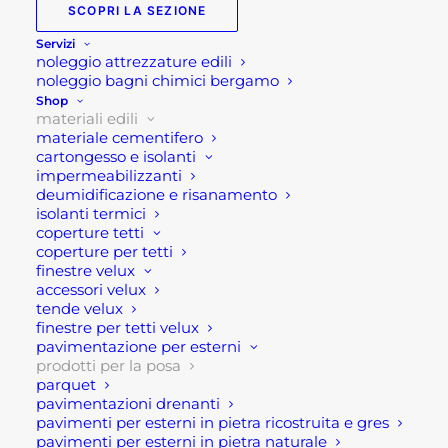
la posa per interni ed esterni a basso spessore da 3
SCOPRI LA SEZIONE
a 60 mm adatto a ricevere la posa diretta di
Servizi
pavimenti incollati (anche sensibili all’umidità) e
noleggio attrezzature edili
noleggio bagni chimici bergamo
strati impermeabilizzanti (sia membrane
Shop
prefabbricate che liquide).
materiali edili
materiale cementifero
Si tratta di un premiscelato in sacco costituito da
cartongesso e isolanti
inerti selezionati, leganti specifici e additivi, ha una
impermeabilizzanti
densità in opera circa 2.100 kg/m3, a ritiro
deumidificazione e risanamento
isolanti termici
controllato < 450 µm/m per superfici sino a 50 m2
coperture tetti
senza giunti e reti di rinforzo a tutto vantaggio di
coperture per tetti
una maggiore qualità e sicurezza della
finestre velux
accessori velux
pavimentazione.
tende velux
E’ idoneo alla posa di qualsiasi pavimentazione, sia
finestre per tetti velux
pavimentazione per esterni
sensibile all’umidità (tipo parquet, gomma, pvc,
prodotti per la posa
linoleum, resilienti ecc..), che non sensibile
parquet
all’umidità (tipo ceramiche, anche di grande
pavimentazioni drenanti
pavimenti per esterni in pietra ricostruita e gres
formato, e assimilabili), già a partire da 1 gg nello
pavimenti per esterni in pietra naturale