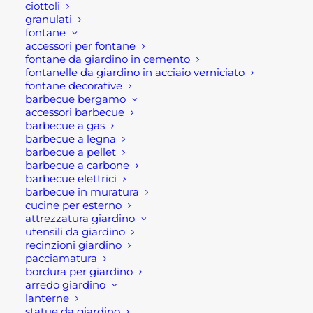
ciottoli
granulati
fontane
QUOTA
AGGIUNGI AL CARRELLO
accessori per fontane
ZERO
fontane da giardino in cemento
quantità
fontanelle da giardino in acciaio verniciato
fontane decorative
SKU
CEL0QZ
barbecue bergamo
Categorie
MATERIALE CEMENTIFERO:
accessori barbecue
barbecue a gas
MALTE
,
MATERIALI EDILI
,
barbecue a legna
PRODOTTI PER LA POSA
,
barbecue a pellet
barbecue a carbone
RASANTI ECC..
barbecue elettrici
Brand
LATERLITE
barbecue in muratura
cucine per esterno
attrezzatura giardino
utensili da giardino
recinzioni giardino
pacciamatura
bordura per giardino
arredo giardino
lanterne
Descrizione
statue da giardino