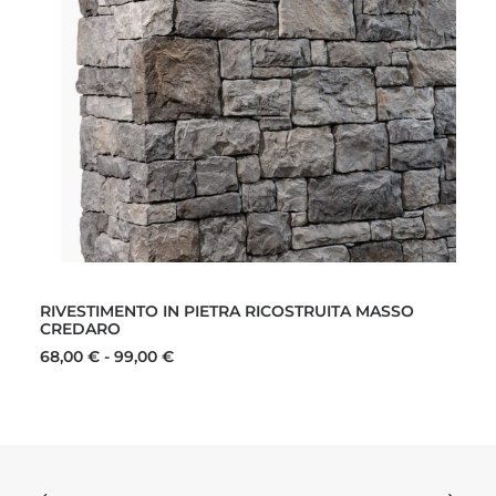
Questo
SCEGLI
prodotto
RIVESTIMENTO IN PIETRA RICOSTRUITA MASSO
ha
CREDARO
più
varianti.
Fascia
68,00
€
-
99,00
€
di
Le
prezzo:
opzioni
da
possono
68,00 €
essere
a
scelte
99,00 €
nella