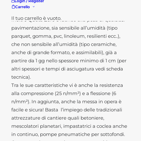
Login / Register
maggiore qualità e sicurezza della
Carrello
pavimentazione.
Il tuo carrello è vuoto.
Inoltre Quota Zero è idoneo alla posa di qualsiasi
pavimentazione, sia sensibile all’umidità (tipo
parquet, gomma, pvc, linoleum, resilienti ecc..),
che non sensibile all’umidità (tipo ceramiche,
anche di grande formato, e assimilabili), già a
partire da 1 gg nello spessore minimo di 1 cm (per
altri spessori e tempi di asciugatura vedi scheda
tecnica).
Tra le sue caratteristiche vi è anche la resistenza
alla compressione (25 n/mm²) e a flessione (6
n/mm²). In aggiunta, anche la messa in opera è
facile e sicura! Basta l’impiego delle tradizionali
attrezzature di cantiere quali betoniere,
mescolatori planetari, impastatrici a coclea anche
in continuo, pompe pneumatiche per sottofondi.