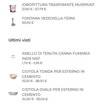
IDROPITTURA TRASPIRANTE MURPAINT
Fascia
21,90
€
-
67,79
€
di
prezzo:
FONTANA VEDOVELLA TERNI
da
99,00
€
21,90 €
a
67,79 €
Ultimi visti
ANELLO DI TENUTA CANNA FUMARIA
INOX MAT
Fascia
1,70
€
-
5,95
€
di
prezzo:
CIOTOLA TONDA PER ESTERNO IN
da
CEMENTO
1,70 €
a
Fascia
15,00
€
-
38,00
€
5,95 €
di
prezzo:
CIOTOLA OVALE PER ESTERNO IN
da
CEMENTO
15,00 €
a
Fascia
34,00
€
-
93,00
€
38,00 €
di