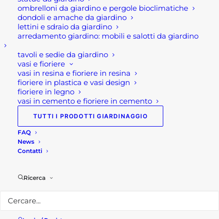
ombrelloni da giardino e pergole bioclimatiche
dondoli e amache da giardino
Quota zero
lettini e sdraio da giardino
arredamento giardino: mobili e salotti da giardino
Quota Zero è il massetto terra umida per strati di
tavoli e sedie da giardino
finitura e pendenze a basso spessore 3-60 mm per
vasi e fioriere
esterni e interni. Inoltre, Quota Zero è il massetto
vasi in resina e fioriere in resina
fioriere in plastica e vasi design
di finitura per la posa per interni ed esterni a basso
fioriere in legno
spessore da 3 a 60 mm. Pertanto adatto a ricevere
vasi in cemento e fioriere in cemento
la posa diretta di pavimenti incollati (anche
TUTTI I PRODOTTI GIARDINAGGIO
sensibili all’umidità) e strati impermeabilizzanti
FAQ
(sia membrane prefabbricate che liquide).
News
Dunque, si tratta di un prodotto premiscelato in
Contatti
sacco costituito da inerti selezionati, leganti
specifici e additivi. In aggiunta ha una densità in
Ricerca
opera circa 2.100 kg/m3, a ritiro controllato < 450
µm/m per superfici sino a 50 m2 , senza giunti e
reti di rinforzo che permette il vantaggio di una