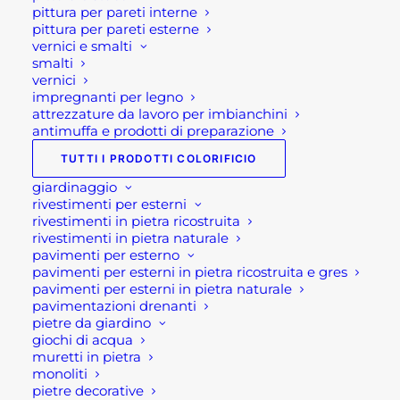
pittura per pareti interne
pendenze a basso spessore 3-60 mm per esterni e
pittura per pareti esterne
interni.
vernici e smalti
• Resistente alla compressione (25 n/mm²) e a
smalti
vernici
flessione (6 n/mm²).
impregnanti per legno
• E’ idoneo alla posa di qualsiasi pavimentazione
attrezzature da lavoro per imbianchini
antimuffa e prodotti di preparazione
• Di facile messa in opera
TUTTI I PRODOTTI COLORIFICIO
Se per qualsiasi ragione non riuscissi a
giardinaggio
completare l’ordine o avessi dei dubbi prima di
rivestimenti per esterni
effettuare il pagamento contattaci dalle 09 alle 12
rivestimenti in pietra ricostruita
rivestimenti in pietra naturale
e dalle 14 alle 17, ti offriremo tutto il supporto
pavimenti per esterno
necessario per aiutarti nella procedura di
pavimenti per esterni in pietra ricostruita e gres
acquisto!
pavimenti per esterni in pietra naturale
pavimentazioni drenanti
Oppure scrivi una mail a
pietre da giardino
shop@rotacommerciale.it
giochi di acqua
muretti in pietra
monoliti
5 disponibili
pietre decorative