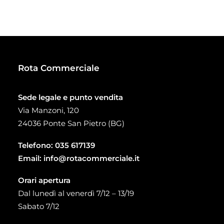
prezzo:
da
34,00 €
a
93,00 €
Rota Commerciale
Sede legale e punto vendita
Via Manzoni, 120
24036 Ponte San Pietro (BG)
Telefono:
035 617139
Email:
info@rotacommerciale.it
Orari apertura
Dal lunedì al venerdì 7/12 – 13/19
Sabato 7/12