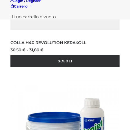
Login / Register
Carrello
Il tuo carrello è vuoto.
COLLA H40 REVOLUTION KERAKOLL
Fascia
30,50
€
-
31,80
€
di
prezzo:
SCEGLI
da
30,50 €
Questo
a
prodotto
31,80 €
ha
più
varianti.
Le
opzioni
possono
essere
scelte
nella