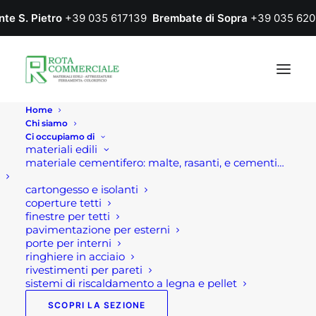
nte S. Pietro
+39 035 617139
Brembate di Sopra
+39 035 620
Home
Chi siamo
Ci occupiamo di
materiali edili
materiale cementifero: malte, rasanti, e cementi…
cartongesso e isolanti
coperture tetti
finestre per tetti
pavimentazione per esterni
Home
RASANTI ECC..
porte per interni
ringhiere in acciaio
RASANTI ECC..
rivestimenti per pareti
sistemi di riscaldamento a legna e pellet
SCOPRI LA SEZIONE