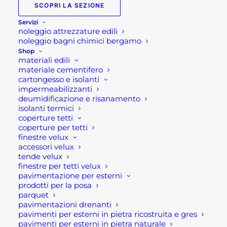
SCOPRI LA SEZIONE
Servizi
noleggio attrezzature edili
noleggio bagni chimici bergamo
Shop
materiali edili
materiale cementifero
cartongesso e isolanti
impermeabilizzanti
deumidificazione e risanamento
isolanti termici
BIOCALCE PIETRA KERAKOLL
coperture tetti
coperture per tetti
13,00
€
finestre velux
accessori velux
AGGIUNGI AL CARRELLO
tende velux
finestre per tetti velux
pavimentazione per esterni
prodotti per la posa
parquet
pavimentazioni drenanti
pavimenti per esterni in pietra ricostruita e gres
pavimenti per esterni in pietra naturale