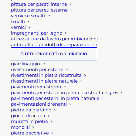
pittura per pareti interne
pittura per pareti esterne
vernici e smalti
smalti
vernici
impregnanti per legno
attrezzature da lavoro per imbianchini
antimuffa e prodotti di preparazione
TUTTI I PRODOTTI COLORIFICIO
giardinaggio
rivestimenti per esterni
rivestimenti in pietra ricostruita
rivestimenti in pietra naturale
pavimenti per esterno
pavimenti per esterni in pietra ricostruita e gres
pavimenti per esterni in pietra naturale
pavimentazioni drenanti
pietre da giardino
giochi di acqua
muretti in pietra
CEMENTO OSMOTICO METRIC OSMOTIC KERAKOLL
monoliti
34,00
€
pietre decorative