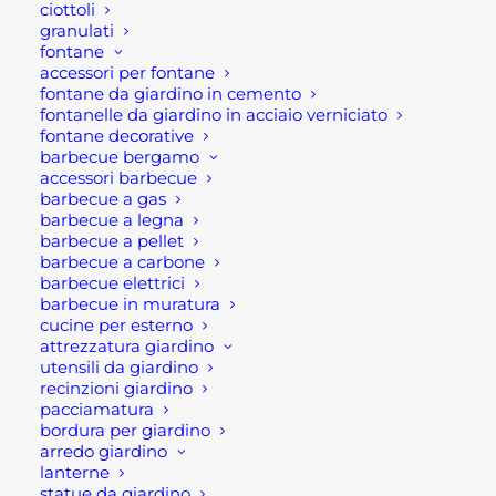
ciottoli
granulati
AGGIUNGI AL CARRELLO
fontane
accessori per fontane
fontane da giardino in cemento
fontanelle da giardino in acciaio verniciato
fontane decorative
barbecue bergamo
accessori barbecue
barbecue a gas
barbecue a legna
barbecue a pellet
barbecue a carbone
barbecue elettrici
barbecue in muratura
cucine per esterno
attrezzatura giardino
utensili da giardino
recinzioni giardino
pacciamatura
bordura per giardino
arredo giardino
lanterne
statue da giardino