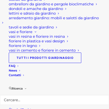
ombrelloni da giardino e pergole bioclimatiche
dondoli e amache da giardino
lettini e sdraio da giardino
COLLA GLUTOLIN PER ISOLANTE DEPRON
arredamento giardino: mobili e salotti da giardino
Fascia
6,00
€
-
30,00
€
di
tavoli e sedie da giardino
prezzo:
SCEGLI
da
vasi e fioriere
6,00 €
Questo
vasi in resina e fioriere in resina
a
prodotto
fioriere in plastica e vasi design
30,00 €
ha
fioriere in legno
più
vasi in cemento e fioriere in cemento
varianti.
TUTTI I PRODOTTI GIARDINAGGIO
Le
opzioni
FAQ
possono
News
essere
Contatti
scelte
nella
pagina
Ricerca
del
prodotto