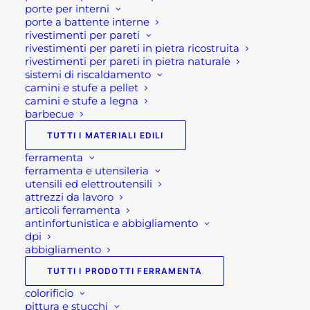
porte per interni
porte a battente interne
rivestimenti per pareti
rivestimenti per pareti in pietra ricostruita
rivestimenti per pareti in pietra naturale
sistemi di riscaldamento
camini e stufe a pellet
camini e stufe a legna
barbecue
TUTTI I MATERIALI EDILI
ferramenta
ferramenta e utensileria
utensili ed elettroutensili
attrezzi da lavoro
articoli ferramenta
BIOCALCE ZOCCOLATURA KERAKOLL
antinfortunistica e abbigliamento
dpi
23,59
€
abbigliamento
LEGGI TUTTO
TUTTI I PRODOTTI FERRAMENTA
colorificio
pittura e stucchi