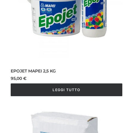
pagina
del
prodotto
EPOJET MAPEI 2,5 KG
95,00
€
LEGGI TUTTO