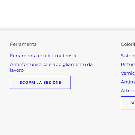
ferramenta
colori
ferramenta ed elettroutensili
siste
antinfortunistica e abbigliamento da
pittu
lavoro
verni
anti
SCOPRI LA SEZIONE
attr
S