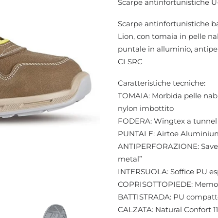
Scarpe antinfortunistiche 
Scarpe antinfortunistiche b
Lion, con tomaia in pelle nab
puntale in alluminio, antipe
CI SRC
Caratteristiche tecniche:
TOMAIA: Morbida pelle nabuk
nylon imbottito
FODERA: Wingtex a tunnel d
PUNTALE: Airtoe Aluminiu
ANTIPERFORAZIONE: Save & F
metal”
INTERSUOLA: Soffice PU es
COPRISOTTOPIEDE: Memo
BATTISTRADA: PU compatto an
CALZATA: Natural Confort 1