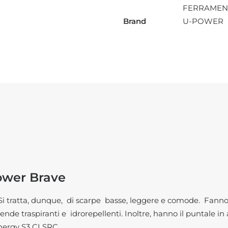
quantità
FERRAMEN
Brand
U-POWER
ower Brave
 Si tratta, dunque, di scarpe basse, leggere e comode. Fanno
nde traspiranti e idrorepellenti. Inoltre, hanno il puntale in
nergy S3 CI SRC.