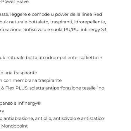
U-Power Brave
asse, leggere e comode u power della linea Red
uk naturale bottalato, traspiranti, idrorepellente,
rforazione, antiscivolo e suola PU/PU, infinergy S3
 naturale bottalato idrorepellente, soffietto in
’aria traspirante
m con membrana traspirante
lex PLUS, soletta antiperforazione tessile “no
panso e Infinergy®
ry
tiabrasione, antiolio, antiscivolo e antistatico
1 Mondopoint