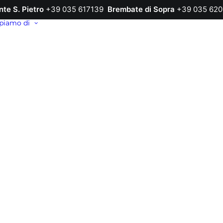
nte S. Pietro
+39 035 617139
Brembate di Sopra
+39 035 620
piamo di