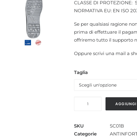
CLASSE DI PROTEZIONE: S
NORMATIVA EU: EN ISO 203
Se per qualsiasi ragione non
prima di effettuare il pagame
offriremo tutto il supporto 
Oppure scrivi una mail a s
Taglia
SCARPE
AGGIUNGI
ANTINFORTUNISTICHE
U-
POWER
SKU
SC01B
BRAVE
Categorie
ANTINFORT