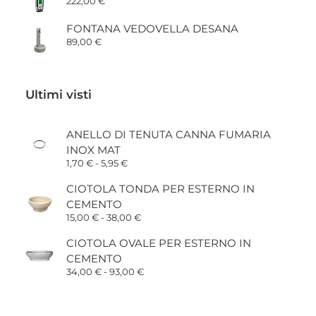
222,00
€
FONTANA VEDOVELLA DESANA
89,00
€
Ultimi visti
ANELLO DI TENUTA CANNA FUMARIA
INOX MAT
Fascia
1,70
€
-
5,95
€
di
prezzo:
CIOTOLA TONDA PER ESTERNO IN
da
CEMENTO
1,70 €
a
Fascia
15,00
€
-
38,00
€
5,95 €
di
prezzo:
CIOTOLA OVALE PER ESTERNO IN
da
CEMENTO
15,00 €
a
Fascia
34,00
€
-
93,00
€
38,00 €
di
prezzo:
da
34,00 €