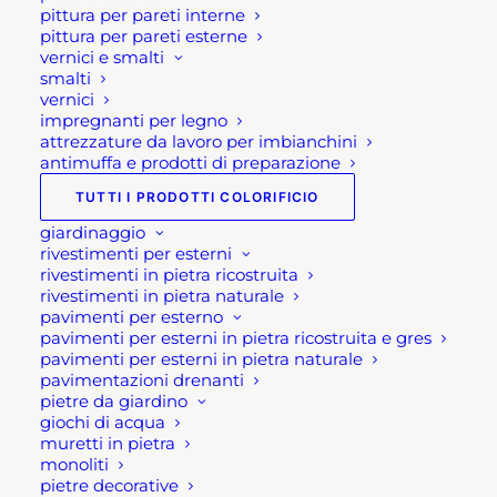
pittura per pareti interne
cantiere
pittura per pareti esterne
Motore elettrico autofrenante “Made in Italy”
vernici e smalti
Telaio con nerve di rinforzo
smalti
vernici
Corredo standard: Disco in Widia e
impregnanti per legno
Documentazione tecnica e certificato CE
attrezzature da lavoro per imbianchini
antimuffa e prodotti di preparazione
Se per qualsiasi ragione non riuscissi a
TUTTI I PRODOTTI COLORIFICIO
completare l’ordine o avessi dei dubbi prima di
giardinaggio
effettuare il pagamento contattaci dalle 09 alle 12
rivestimenti per esterni
e dalle 14 alle 17, ti offriremo tutto il supporto
rivestimenti in pietra ricostruita
rivestimenti in pietra naturale
necessario per aiutarti nella procedura di
pavimenti per esterno
acquisto!
pavimenti per esterni in pietra ricostruita e gres
pavimenti per esterni in pietra naturale
Oppure scrivi una mail a
pavimentazioni drenanti
pietre da giardino
shop@rotacommerciale.it
giochi di acqua
muretti in pietra
monoliti
SEGA
pietre decorative
AGGIUNGI AL CARRELLO