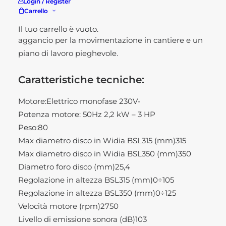
per effetuare tagli precisi. Mentre per la sicurezza
Login / Register
Carrello
degli utilizzatori vi è una leva manuale per
regolazione dell’altezza di taglio e dei pratici fori di
Il tuo carrello è vuoto.
aggancio per la movimentazione in cantiere e un
piano di lavoro pieghevole.
Caratteristiche tecniche:
Motore:Elettrico monofase 230V-
Potenza motore: 50Hz 2,2 kW – 3 HP
Peso:80
Max diametro disco in Widia BSL315 (mm)315
Max diametro disco in Widia BSL350 (mm)350
Diametro foro disco (mm)25,4
Regolazione in altezza BSL315 (mm)0÷105
Regolazione in altezza BSL350 (mm)0÷125
Velocità motore (rpm)2750
Livello di emissione sonora (dB)103