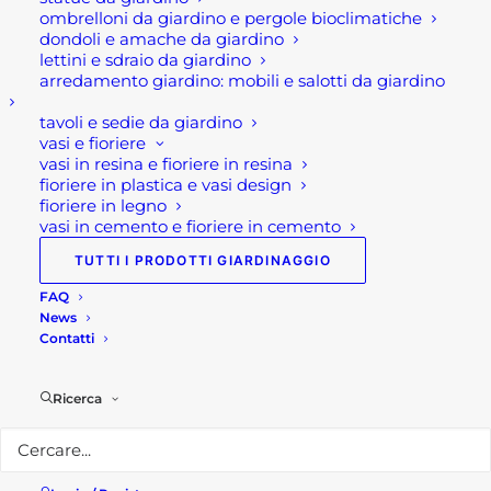
ombrelloni da giardino e pergole bioclimatiche
La sega da banco BSL 315/350 è una Segatrice
dondoli e amache da giardino
circolare a banco per legno della azienda italiana
lettini e sdraio da giardino
arredamento giardino: mobili e salotti da giardino
Maker. Si tratta dunque, si una sega circolare da
banco BSL 315/350 a trasmissione a cinghia, per il
tavoli e sedie da giardino
massimo rendimento del motore in servizio
vasi e fioriere
vasi in resina e fioriere in resina
continuo.
fioriere in plastica e vasi design
fioriere in legno
Inoltre, questa segatrice circolare da banco è
vasi in cemento e fioriere in cemento
soprattutto robusta, affidabile e sicura. Pertanto, è
TUTTI I PRODOTTI GIARDINAGGIO
un banco sega adatto per il taglio di legno,
FAQ
truciolare, compensato, tavole da cantiere, e
News
soprattutto per tutti i lavori di carpenteria e di
Contatti
falegnameria.
Ricerca
Infine, questa sega da banco professionale BSL
315/350 possiede una protezione per il disco in
policarbonato, la squadretta regolabile da 0° a 90°