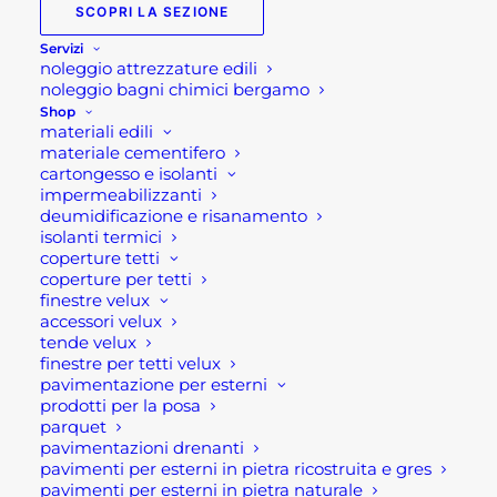
SCOPRI LA SEZIONE
Servizi
Sega da banco per legno
noleggio attrezzature edili
BSL 315/350
noleggio bagni chimici bergamo
Shop
materiali edili
Segatrice a banco per legno MAKER serie
materiale cementifero
cartongesso e isolanti
BSL315/350 trasmissione a cinghia, per il massimo
impermeabilizzanti
rendimento del motore in servizio continuo. È
deumidificazione e risanamento
isolanti termici
robusta, affidabile e sicura. Adatta per il taglio di
coperture tetti
legno, truciolare, compensato, tavole da cantiere,
coperture per tetti
per tutti i lavori di carpenteria e nei laboratori di
finestre velux
accessori velux
falegnameria.
tende velux
finestre per tetti velux
Caratteristiche tecniche:
pavimentazione per esterni
prodotti per la posa
parquet
Motore:Elettrico monofase 230V-
pavimentazioni drenanti
Potenza motore: 50Hz 2,2 kW – 3 HP
pavimenti per esterni in pietra ricostruita e gres
pavimenti per esterni in pietra naturale
Peso:80