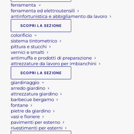
ferramenta
ferramenta ed elettroutensili
antinfortunistica e abbigliamento da lavoro
SCOPRI LA SEZIONE
colorificio
sistema tintometrico
pittura e stucchi
vernici e smalti
antimuffa e prodotti di preparazione
attrezzature da lavoro per imbianchini
SCOPRI LA SEZIONE
giardinaggio
arredo giardino
attrezzatura giardino
SEGA DA BANCO PER
barbecue bergamo
fontane
LEGNO BSL 315/350
pietre da giardino
vasi e fioriere
pavimenti per esterno
rivestimenti per esterni
1.125,00
€