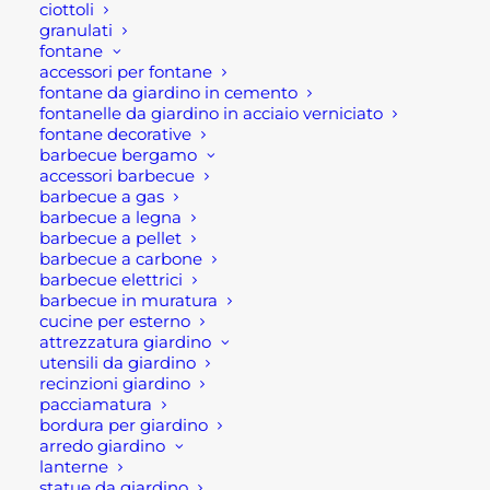
DA
ciottoli
BANCO
granulati
fontane
PER
SKU
UE0MSC
accessori per fontane
LEGNO
fontane da giardino in cemento
Categorie
ATTREZZI DA LAVORO
,
fontanelle da giardino in acciaio verniciato
BSL
FERRAMENTA
,
FERRAMENTA E
fontane decorative
315/350
UTENSILERIA
barbecue bergamo
quantità
accessori barbecue
Brand
MARKER
barbecue a gas
barbecue a legna
barbecue a pellet
barbecue a carbone
barbecue elettrici
barbecue in muratura
cucine per esterno
attrezzatura giardino
Descrizione
utensili da giardino
recinzioni giardino
pacciamatura
bordura per giardino
Sega da banco per legno BSL
arredo giardino
315/350
lanterne
statue da giardino