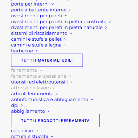
porte per interni
Max diametro disco in Widia BSL315 (mm)315
porte a battente interne
Max diametro disco in Widia BSL350 (mm)350
rivestimenti per pareti
rivestimenti per pareti in pietra ricostruita
Diametro foro disco (mm)25,4
rivestimenti per pareti in pietra naturale
Regolazione in altezza BSL315 (mm)0÷105
sistemi di riscaldamento
Regolazione in altezza BSL350 (mm)0÷125
camini e stufe a pellet
camini e stufe a legna
Velocità motore (rpm)2750
barbecue
Livello di emissione sonora (dB)103
TUTTI I MATERIALI EDILI
Dimensioni banco (LxlxH in mm)820×620
ferramenta
Dimensioni piano di lavoro aperto (Lxl in
ferramenta e utensileria
mm)1340×620
utensili ed elettroutensili
Ingombro totale (LxlxH in mm)900x700x990
attrezzi da lavoro
articoli ferramenta
Trasmissione a cinghia
antinfortunistica e abbigliamento
Protezione disco in policarbonato
dpi
Piano di lavoro pieghevole
abbigliamento
Squadretta regolabile da 0 a 90°
TUTTI I PRODOTTI FERRAMENTA
Leva manuale per regolazione altezza di taglio
colorificio
Fori di aggancio per la movimentazione in
pittura e stucchi