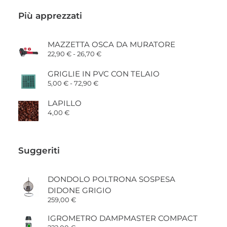
Più apprezzati
MAZZETTA OSCA DA MURATORE
Fascia
22,90
€
-
26,70
€
di
prezzo:
GRIGLIE IN PVC CON TELAIO
da
Fascia
5,00
€
-
72,90
€
22,90 €
di
a
prezzo:
26,70 €
LAPILLO
da
4,00
€
5,00 €
a
72,90 €
Suggeriti
DONDOLO POLTRONA SOSPESA
DIDONE GRIGIO
259,00
€
IGROMETRO DAMPMASTER COMPACT