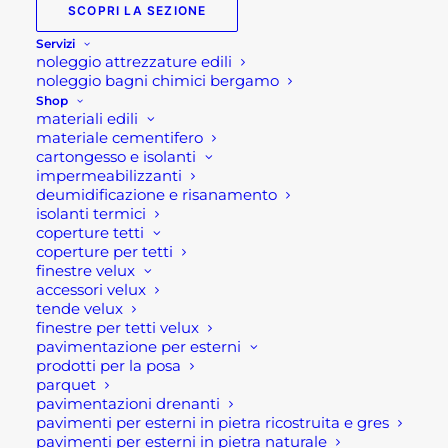
SCOPRI LA SEZIONE
Servizi
Set sedie e tavolo in ferro
noleggio attrezzature edili
Sardegna
noleggio bagni chimici bergamo
Shop
materiali edili
Set di sedie e tavolo rotondo, con schienale, seduta
materiale cementifero
e piano del tavolo con decoro Sardegna con
cartongesso e isolanti
impermeabilizzanti
mosaico blu, in ferro verniciato a polvere antracite.
deumidificazione e risanamento
isolanti termici
Caratteristiche tecniche:
coperture tetti
coperture per tetti
finestre velux
Dimensioni: cm 60 Ø x 75 h
accessori velux
Colore: Blu
tende velux
Forma: Circolare
finestre per tetti velux
pavimentazione per esterni
Tipologia: Pieghevole
prodotti per la posa
Stile: Vintage
parquet
Decoro mosaico blu
pavimentazioni drenanti
pavimenti per esterni in pietra ricostruita e gres
pavimenti per esterni in pietra naturale
Se per qualsiasi ragione non riuscissi a