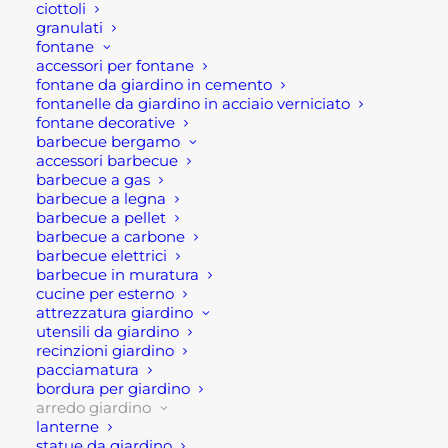
con decoro in ceramica con mosaico blu simil
ciottoli
maiolica, in ferro verniciato a polvere antracite.
granulati
fontane
accessori per fontane
Si tratta dunque, di un set complementi d’arredo
fontane da giardino in cemento
in metallo verniciato pieghevoli. Si caratterizza
fontanelle da giardino in acciaio verniciato
fontane decorative
soprattutto per la struttura in metallo simile ferro
barbecue bergamo
battuto e per il decoro sul piano d’appoggio simile
accessori barbecue
alla classica maiolica.
barbecue a gas
barbecue a legna
barbecue a pellet
Dunque, un set pratico con sedie e tavolo da
barbecue a carbone
esterno o da giardino in metallo dall’effetto
barbecue elettrici
vintage in ferro battuto. Si tratta del classico
barbecue in muratura
cucine per esterno
complemento d’arredo giardino dalle dimensioni
attrezzatura giardino
contenute, che lo rendono adatte anche a piccoli
utensili da giardino
spazi, infatti il tavolino misura d. 60 cm cm con
recinzioni giardino
pacciamatura
altezza di cm 75.
bordura per giardino
Certamente fa parte di quegli elementi di arredo
arredo giardino
giardino classici ma intramontabili. Infatti, il
lanterne
decoro a foglia – simil maiolica conferisce tavolino
statue da giardino