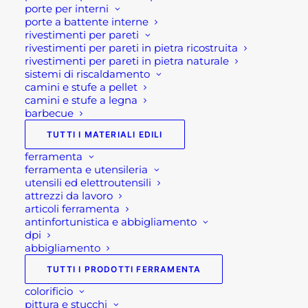
porte per interni
completare l’ordine o avessi dei dubbi prima di
porte a battente interne
effettuare il pagamento contattaci dalle 09 alle 12
rivestimenti per pareti
rivestimenti per pareti in pietra ricostruita
e dalle 14 alle 17, ti offriremo tutto il supporto
rivestimenti per pareti in pietra naturale
necessario per aiutarti nella procedura di
sistemi di riscaldamento
camini e stufe a pellet
acquisto!
camini e stufe a legna
barbecue
Esaurito
TUTTI I MATERIALI EDILI
ferramenta
ferramenta e utensileria
SKU
FE802609
utensili ed elettroutensili
Categorie
ARREDO GIARDINO
,
attrezzi da lavoro
GIARDINAGGIO
,
TAVOLI E SEDIE
articoli ferramenta
antinfortunistica e abbigliamento
DA GIARDINO
,
Uncategorized
dpi
Tag
arredo giardino
,
arredo giardino
abbigliamento
Bergamo
,
giardinaggio
,
TUTTI I PRODOTTI FERRAMENTA
giardinaggio Bergamo
,
Rota
colorificio
Commerciale Bergamo
,
sedie e
pittura e stucchi