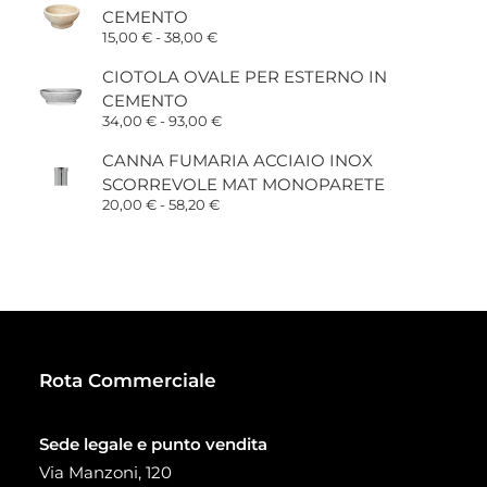
CEMENTO
Fascia
15,00
€
-
38,00
€
di
prezzo:
CIOTOLA OVALE PER ESTERNO IN
da
CEMENTO
15,00 €
a
Fascia
34,00
€
-
93,00
€
38,00 €
di
prezzo:
CANNA FUMARIA ACCIAIO INOX
da
SCORREVOLE MAT MONOPARETE
34,00 €
a
Fascia
20,00
€
-
58,20
€
93,00 €
di
prezzo:
da
20,00 €
a
58,20 €
Rota Commerciale
Sede legale e punto vendita
Via Manzoni, 120