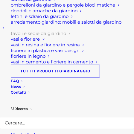
e alle sedie da giardino in metallo un aspetto
ombrelloni da giardino e pergole bioclimatiche
vintage. La decorazione simil maiolica riprende
dondoli e amache da giardino
infatti i classici motivi floreale tradizionale
lettini e sdraio da giardino
decorazione della ceramica. Ovvero, una
arredamento giardino: mobili e salotti da giardino
decorazione multicolor floreale. Mentre, il colore
della struttura è nero verniciato, ricordai classici
tavoli e sedie da giardino
tavolini in ferro battuto da giardino, con il
vasi e fioriere
vantaggio della maggior leggerezza rispetto a
vasi in resina e fioriere in resina
queste ultime.
fioriere in plastica e vasi design
fioriere in legno
Inoltre, nonostante le dimensioni ridotte d. 60 cm
vasi in cemento e fioriere in cemento
h 75 cm, rappresentano una pratica e funzionale
TUTTI I PRODOTTI GIARDINAGGIO
soluzione di appoggio soprattutto per ambienti a
FAQ
spazi piccoli. In aggiunta le sedie pieghevoli sono
News
facili la riporre. Questo complemento di arredo per
Contatti
esterno è inoltre fornita nella scatola di cartone,
facilmente da assemblare .
Ricerca
Caratteristiche tecniche: