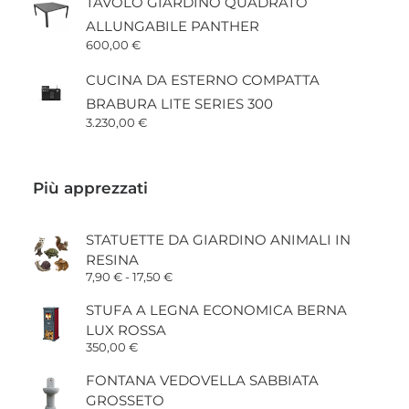
TAVOLO GIARDINO QUADRATO
ALLUNGABILE PANTHER
600,00
€
CUCINA DA ESTERNO COMPATTA
BRABURA LITE SERIES 300
3.230,00
€
Più apprezzati
STATUETTE DA GIARDINO ANIMALI IN
RESINA
Fascia
7,90
€
-
17,50
€
di
prezzo:
STUFA A LEGNA ECONOMICA BERNA
da
LUX ROSSA
7,90 €
a
350,00
€
17,50 €
FONTANA VEDOVELLA SABBIATA
GROSSETO