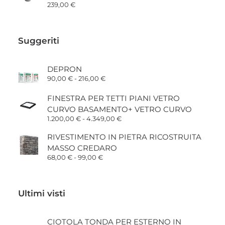
239,00
€
Suggeriti
DEPRON
Fascia
90,00
€
-
216,00
€
di
prezzo:
FINESTRA PER TETTI PIANI VETRO
da
90,00 €
CURVO BASAMENTO+ VETRO CURVO
a
Fascia
1.200,00
€
-
4.349,00
€
216,00 €
di
prezzo:
RIVESTIMENTO IN PIETRA RICOSTRUITA
da
MASSO CREDARO
1.200,00 €
a
Fascia
68,00
€
-
99,00
€
4.349,00 €
di
prezzo:
da
68,00 €
Ultimi visti
a
99,00 €
CIOTOLA TONDA PER ESTERNO IN