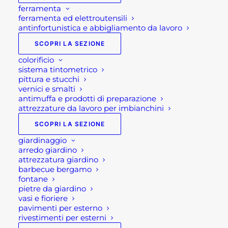
ferramenta
ferramenta ed elettroutensili
antinfortunistica e abbigliamento da lavoro
SCOPRI LA SEZIONE
colorificio
sistema tintometrico
pittura e stucchi
vernici e smalti
antimuffa e prodotti di preparazione
attrezzature da lavoro per imbianchini
SCOPRI LA SEZIONE
giardinaggio
arredo giardino
attrezzatura giardino
SET SEDIE E TAVOLO IN
barbecue bergamo
fontane
FERRO SARDEGNA
pietre da giardino
vasi e fioriere
pavimenti per esterno
rivestimenti per esterni
170,00
€