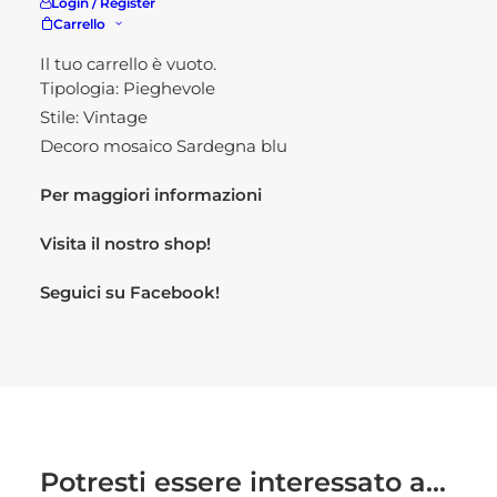
Dimensioni: cm 60 Ø x 75 h
Login / Register
Carrello
Colore: Blu
Forma: Circolare
Il tuo carrello è vuoto.
Tipologia: Pieghevole
Stile: Vintage
Decoro mosaico Sardegna blu
Per maggiori informazioni
Visita il nostro
shop!
Seguici su
Facebook!
Potresti essere interessato a...