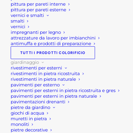
tavolo in ferro battuto
,
sedie e
pittura per pareti interne
pittura per pareti esterne
tavolo in ferro mosaico maiolica
,
vernici e smalti
set sedie e tavolo in ferro mosaico
smalti
Sardegna
vernici
impregnanti per legno
attrezzature da lavoro per imbianchini
antimuffa e prodotti di preparazione
TUTTI I PRODOTTI COLORIFICIO
giardinaggio
rivestimenti per esterni
rivestimenti in pietra ricostruita
Descrizione
rivestimenti in pietra naturale
pavimenti per esterno
pavimenti per esterni in pietra ricostruita e gres
Set sedie e tavolo in ferro
pavimenti per esterni in pietra naturale
pavimentazioni drenanti
Sardegna
pietre da giardino
giochi di acqua
Set di sedie e tavolo in ferro simil ferro battuto
muretti in pietra
monoliti
rotondo, con schienale, seduta e piano del tavolo
pietre decorative