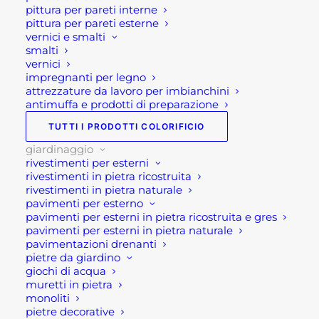
pittura per pareti interne
pittura per pareti esterne
vernici e smalti
smalti
vernici
impregnanti per legno
Descrizione
attrezzature da lavoro per imbianchini
antimuffa e prodotti di preparazione
TUTTI I PRODOTTI COLORIFICIO
Staccionata in legno- Modello
giardinaggio
Maremma
rivestimenti per esterni
rivestimenti in pietra ricostruita
Questo staccionata in legno modello Maremma si
rivestimenti in pietra naturale
pavimenti per esterno
tratta delle classiche recinzioni in legno
pavimenti per esterni in pietra ricostruita e gres
impregnato. Ovvero un prodotto che viene
pavimenti per esterni in pietra naturale
suddiviso in pratici e semplici moduli. Dunque,
pavimentazioni drenanti
pietre da giardino
ogni modulo possiede le seguenti dimensioni :
giochi di acqua
180×90 cm. Si tratta, perciò di un prodotti dedicato
muretti in pietra
soprattutto a chi ama il
giardinaggio
e il fai da te,
monoliti
pietre decorative
ed ha la necessità di trovare una recinzione, non