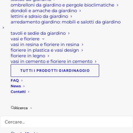
Visita il nostro
shop!
ombrelloni da giardino e pergole bioclimatiche
dondoli e amache da giardino
Seguici su
Facebook!
lettini e sdraio da giardino
arredamento giardino: mobili e salotti da giardino
tavoli e sedie da giardino
vasi e fioriere
vasi in resina e fioriere in resina
fioriere in plastica e vasi design
fioriere in legno
vasi in cemento e fioriere in cemento
TUTTI I PRODOTTI GIARDINAGGIO
FAQ
News
Potresti essere interessato a...
Contatti
Ricerca