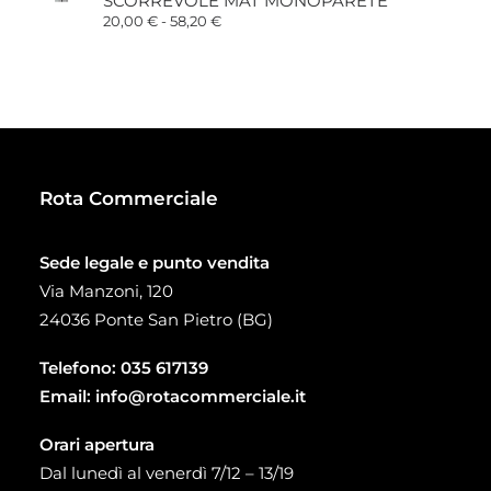
SCORREVOLE MAT MONOPARETE
34,00 €
a
Fascia
20,00
€
-
58,20
€
93,00 €
di
prezzo:
da
20,00 €
a
58,20 €
Rota Commerciale
Sede legale e punto vendita
Via Manzoni, 120
24036 Ponte San Pietro (BG)
Telefono:
035 617139
Email:
info@rotacommerciale.it
Orari apertura
Dal lunedì al venerdì 7/12 – 13/19