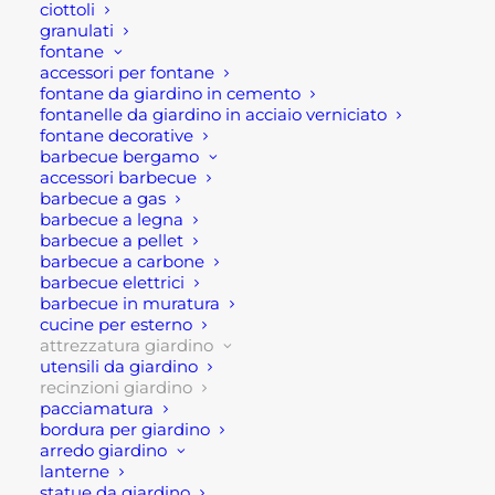
ciottoli
solo funzionale ma anche estetica.
granulati
fontane
Ogni modulo permette si recintare comodamente
accessori per fontane
fontane da giardino in cemento
un area del giardino o orto. E’ dunque un prodotto
fontanelle da giardino in acciaio verniciato
ideale come classica recinzione per giardini e
fontane decorative
barbecue bergamo
aiuole.
accessori barbecue
barbecue a gas
Inoltre, questo tipo di recinzioni sono soprattutto
barbecue a legna
facile da posizionare. Inoltre eventualmente su
barbecue a pellet
barbecue a carbone
ordinazione, sono disponibili anche i supporti e
barbecue elettrici
pali, nonché elementi decorativi e cancelletti, della
barbecue in muratura
stesso modello recinzione in legno
cucine per esterno
attrezzatura giardino
utensili da giardino
On line sono solo disponibili esclusivamente i
recinzioni giardino
moduli delle staccionate in legno.
pacciamatura
bordura per giardino
Per maggiori informazioni
arredo giardino
lanterne
statue da giardino