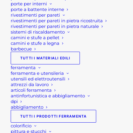
porte per interni
aiutarti nella procedura di acquisto!
porte a battente interne
rivestimenti per pareti
Oppure scrivi una mail a
rivestimenti per pareti in pietra ricostruita
rivestimenti per pareti in pietra naturale
shop@rotacommerciale.it
sistemi di riscaldamento
camini e stufe a pellet
camini e stufe a legna
6 disponibili
barbecue
TUTTI I MATERIALI EDILI
STACCIONATA
ferramenta
AGGIUNGI AL CARRELLO
IN
ferramenta e utensileria
LEGNO-
utensili ed elettroutensili
attrezzi da lavoro
MODELLO
SKU
GR0LSM1
articoli ferramenta
MAREMMA
antinfortunistica e abbigliamento
Categorie
ATTREZZATURA GIARDINO
,
dpi
quantità
GIARDINAGGIO
,
RECINZIONI
abbigliamento
GIARDINO
TUTTI I PRODOTTI FERRAMENTA
Brand
VERDELOOK
colorificio
pittura e stucchi