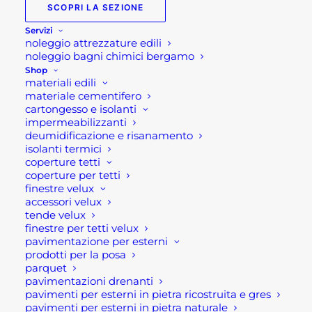
SCOPRI LA SEZIONE
Servizi
Staccionata in legno- Modello Maremma
noleggio attrezzature edili
noleggio bagni chimici bergamo
Staccionata in legno impregnato, suddivisa in
Shop
materiali edili
moduli. Ogni modulo possiede le seguenti
materiale cementifero
dimensioni 180×90 cm. Ogni modulo permette si
cartongesso e isolanti
recintare comodamente un area del giardino o
impermeabilizzanti
deumidificazione e risanamento
orto. Facile da posizionare, eventualmente su
isolanti termici
ordinazione vi sono disponibili anche i supporti e
coperture tetti
pali, elementi decorativi e cancelletti.
coperture per tetti
finestre velux
accessori velux
On line sono solo disponibili i moduli della
tende velux
staccionata.
finestre per tetti velux
pavimentazione per esterni
Se per qualsiasi ragione non riuscissi a completare
prodotti per la posa
parquet
l’ordine o avessi dei dubbi prima di effettuare il
pavimentazioni drenanti
pagamento contattaci dalle 09 alle 12 e dalle 14
pavimenti per esterni in pietra ricostruita e gres
pavimenti per esterni in pietra naturale
alle 17, ti offriremo tutto il supporto necessario per