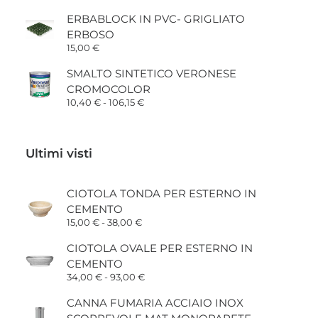
ERBABLOCK IN PVC- GRIGLIATO
ERBOSO
15,00
€
SMALTO SINTETICO VERONESE
CROMOCOLOR
Fascia
10,40
€
-
106,15
€
di
prezzo:
da
10,40 €
Ultimi visti
a
106,15 €
CIOTOLA TONDA PER ESTERNO IN
CEMENTO
Fascia
15,00
€
-
38,00
€
di
prezzo:
CIOTOLA OVALE PER ESTERNO IN
da
CEMENTO
15,00 €
a
Fascia
34,00
€
-
93,00
€
38,00 €
di
prezzo:
CANNA FUMARIA ACCIAIO INOX
da