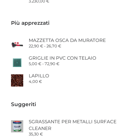
3.230,00
€
Più apprezzati
MAZZETTA OSCA DA MURATORE
Fascia
22,90
€
-
26,70
€
di
prezzo:
GRIGLIE IN PVC CON TELAIO
da
Fascia
5,00
€
-
72,90
€
22,90 €
di
a
prezzo:
26,70 €
LAPILLO
da
4,00
€
5,00 €
a
72,90 €
Suggeriti
SGRASSANTE PER METALLI SURFACE
CLEANER
35,30
€