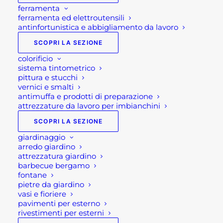
ferramenta
ferramenta ed elettroutensili
antinfortunistica e abbigliamento da lavoro
SCOPRI LA SEZIONE
colorificio
sistema tintometrico
pittura e stucchi
vernici e smalti
antimuffa e prodotti di preparazione
attrezzature da lavoro per imbianchini
SCOPRI LA SEZIONE
giardinaggio
arredo giardino
attrezzatura giardino
STACCIONATA IN LEGNO-
barbecue bergamo
fontane
MODELLO MAREMMA
pietre da giardino
vasi e fioriere
pavimenti per esterno
rivestimenti per esterni
33,00
€