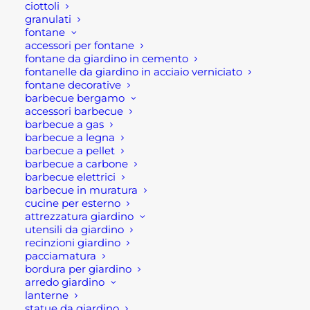
ciottoli
granulati
fontane
accessori per fontane
Descrizione
fontane da giardino in cemento
fontanelle da giardino in acciaio verniciato
fontane decorative
Valigetta utensili set 22 pezzi
barbecue bergamo
accessori barbecue
barbecue a gas
La valigetta utensili / kit (valigetta porta attrezzi )
barbecue a legna
set da 22 pezzi di Alte si tratta di un set utensili
barbecue a pellet
barbecue a carbone
professionale e vario.
barbecue elettrici
barbecue in muratura
Questa valigetta/ kit utensili e attrezzi contiene:
cucine per esterno
attrezzatura giardino
n. 9 chiavi a brugola in serie
utensili da giardino
recinzioni giardino
n. 1 cutter 18 cm
pacciamatura
n. 4 giraviti
bordura per giardino
n. 1 flessometro 5 metri
arredo giardino
lanterne
n. 2 giraviti di precisione
statue da giardino