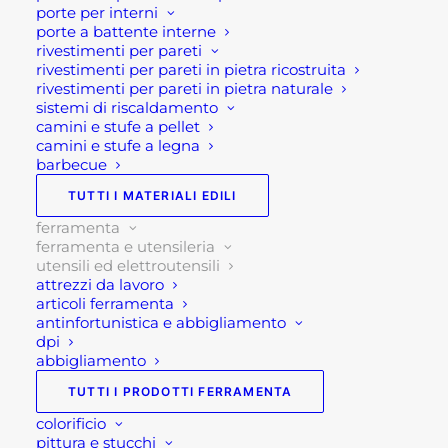
porte per interni
tutti gli elementi.
porte a battente interne
rivestimenti per pareti
rivestimenti per pareti in pietra ricostruita
Caratteristiche tecniche:
rivestimenti per pareti in pietra naturale
sistemi di riscaldamento
valigetta in plastica
camini e stufe a pellet
camini e stufe a legna
Dimensioni 34x30x10 cm
barbecue
Peso 2,80 kg
Chiusura con cerniere
TUTTI I MATERIALI EDILI
set da 22 pezzi (chiavi, pinze, cacciaviti, bussole,
ferramenta
ferramenta e utensileria
martello, cutter)
utensili ed elettroutensili
attrezzi da lavoro
Se per qualsiasi ragione non riuscissi a
articoli ferramenta
completare l’ordine o avessi dei dubbi prima di
antinfortunistica e abbigliamento
dpi
effettuare il pagamento contattaci dalle 09 alle 12
abbigliamento
e dalle 14 alle 17, ti offriremo tutto il supporto
TUTTI I PRODOTTI FERRAMENTA
necessario per aiutarti nella procedura di
colorificio
acquisto!
pittura e stucchi