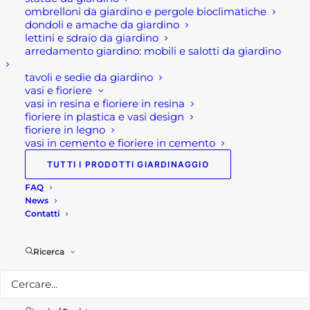
n. 1 chiave a rullino
ombrelloni da giardino e pergole bioclimatiche
dondoli e amache da giardino
n. 1 martello
lettini e sdraio da giardino
n. 1 pinza universale
arredamento giardino: mobili e salotti da giardino
n. 1 forbice da elettricista
tavoli e sedie da giardino
n.1 valigetta
vasi e fioriere
vasi in resina e fioriere in resina
La valigetta porta attrezzi è in plastica e misura
fioriere in plastica e vasi design
34x30x10 cm, con un peso di 2,8 kg completa di
fioriere in legno
vasi in cemento e fioriere in cemento
tutti gli elementi.
TUTTI I PRODOTTI GIARDINAGGIO
Caratteristiche tecniche:
FAQ
News
valigetta in plastica
Contatti
Dimensioni 34x30x10 cm
Peso 2,80 kg
Ricerca
Chiusura con cerniere
set da 22 pezzi (chiavi, pinze, cacciaviti, bussole,
martello, cutter)