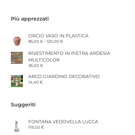
Più apprezzati
ORCIO VASO IN PLASTICA
Fascia
85,00
€
-
120,00
€
di
prezzo:
RIVESTIMENTO IN PIETRA ARDESIA
da
85,00 €
MULTICOLOR
a
36,00
€
120,00 €
ARCO GIARDINO DECORATIVO
14,40
€
Suggeriti
FONTANA VEDOVELLA LUCCA
119,00
€