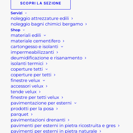
SCOPRI LA SEZIONE
da 22pezzi di Alte si tratta di un set utensili
Servizi
professionale e vario.
noleggio attrezzature edili
noleggio bagni chimici bergamo
Questa valigetta attrezzi contiene:
Shop
materiali edili
materiale cementifero
n. 9 chiavi a brugola in serie
cartongesso e isolanti
n. 1 cutter 18 cm
impermeabilizzanti
n. 4 giraviti
deumidificazione e risanamento
isolanti termici
n. 1 flessometro 5 metri
coperture tetti
n. 2 giraviti di precisione
coperture per tetti
n. 1 chiave a rullino
finestre velux
accessori velux
n. 1 martello
tende velux
n. 1 pinza universale
finestre per tetti velux
pavimentazione per esterni
n. 1 forbice da elettricista
prodotti per la posa
n.1 valigetta
parquet
pavimentazioni drenanti
La valigetta porta attrezzi è in plastica e misura
pavimenti per esterni in pietra ricostruita e gres
pavimenti per esterni in pietra naturale
34x30x10 cm, con un peso di 2,8 kg completa di