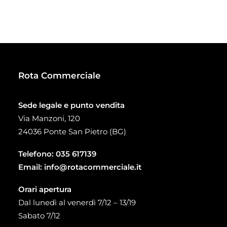
di
prezzo:
da
20,00 €
a
58,20 €
Rota Commerciale
Sede legale e punto vendita
Via Manzoni, 120
24036 Ponte San Pietro (BG)
Telefono:
035 617139
Email:
info@rotacommerciale.it
Orari apertura
Dal lunedì al venerdì 7/12 – 13/19
Sabato 7/12