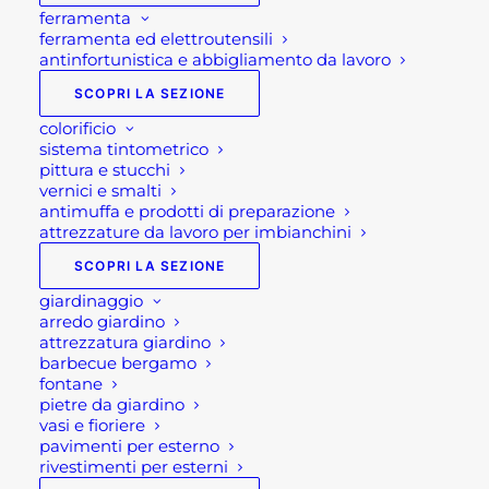
ferramenta
ferramenta ed elettroutensili
antinfortunistica e abbigliamento da lavoro
SCOPRI LA SEZIONE
colorificio
sistema tintometrico
pittura e stucchi
vernici e smalti
VALIGETTA UTENSILI 22
antimuffa e prodotti di preparazione
attrezzature da lavoro per imbianchini
PZ.
SCOPRI LA SEZIONE
giardinaggio
37,00
€
arredo giardino
attrezzatura giardino
barbecue bergamo
fontane
Valigetta utensili set 22
pietre da giardino
vasi e fioriere
pezzi
pavimenti per esterno
rivestimenti per esterni
La valigetta utensili (valigetta porta attrezzi ) set