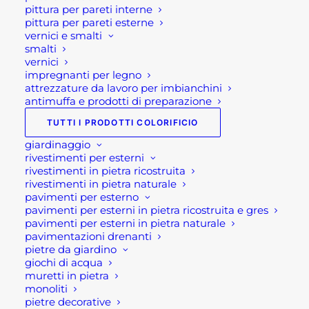
pittura per pareti interne
Oppure scrivi una mail a
pittura per pareti esterne
shop@rotacommerciale.it
vernici e smalti
smalti
vernici
2 disponibili
impregnanti per legno
attrezzature da lavoro per imbianchini
antimuffa e prodotti di preparazione
VALIGETTA
TUTTI I PRODOTTI COLORIFICIO
AGGIUNGI AL CARRELLO
UTENSILI
giardinaggio
22
rivestimenti per esterni
PZ.
rivestimenti in pietra ricostruita
SKU
FB0VAUT22
rivestimenti in pietra naturale
quantità
Categorie
FERRAMENTA
,
FERRAMENTA E
pavimenti per esterno
pavimenti per esterni in pietra ricostruita e gres
UTENSILERIA
,
UTENSILI ED
pavimenti per esterni in pietra naturale
ELETTROUTENSILI
pavimentazioni drenanti
Brand
ALTE
pietre da giardino
giochi di acqua
muretti in pietra
monoliti
pietre decorative