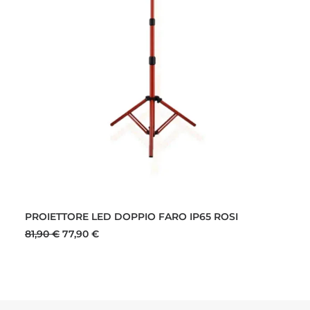
AGGIUNGI AL CARRELLO
PROIETTORE LED DOPPIO FARO IP65 ROSI
Il
Il
81,90
€
77,90
€
prezzo
prezzo
originale
attuale
era:
è:
81,90 €.
77,90 €.