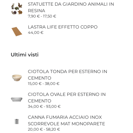
STATUETTE DA GIARDINO ANIMALI IN
RESINA
Fascia
7,90
€
-
17,50
€
di
prezzo:
LASTRA LIFE EFFETTO COPPO
da
44,00
€
7,90 €
a
17,50 €
Ultimi visti
CIOTOLA TONDA PER ESTERNO IN
CEMENTO
Fascia
15,00
€
-
38,00
€
di
prezzo:
CIOTOLA OVALE PER ESTERNO IN
da
CEMENTO
15,00 €
a
Fascia
34,00
€
-
93,00
€
38,00 €
di
prezzo:
CANNA FUMARIA ACCIAIO INOX
da
SCORREVOLE MAT MONOPARETE
34,00 €
a
Fascia
20,00
€
-
58,20
€
93,00 €