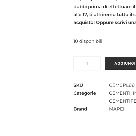
dubbi prima di effettuare il
alle 17, ti offriremo tutto i
acquisto! Oppure scrivi u
10 disponibili
PLANISEAL
AGGIUNGI
88
quantità
SKU
CEM0PL88
Categorie
CEMENTI
,
I
CEMENTIFE
Brand
MAPEI