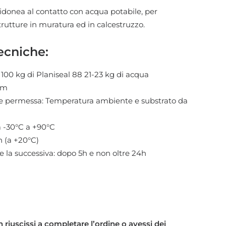
donea al contatto con acqua potabile, per
trutture in muratura ed in calcestruzzo.
ecniche:
100 kg di Planiseal 88 21-23 kg di acqua
 mm
e permessa: Temperatura ambiente e substrato da
a -30°C a +90°C
h (a +20°C)
 la successiva: dopo 5h e non oltre 24h
 riuscissi a completare l’ordine o avessi dei