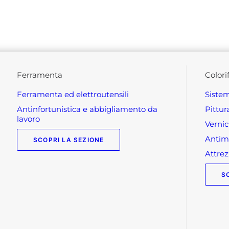
ferramenta
colori
ferramenta ed elettroutensili
siste
antinfortunistica e abbigliamento da
pittu
lavoro
verni
anti
SCOPRI LA SEZIONE
attr
S