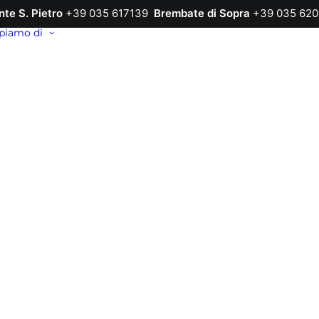
nte S. Pietro
+39 035 617139
Brembate di Sopra
+39 035 620
piamo di