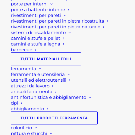
possono
porte per interni
In evidenza
essere
porte a battente interne
scelte
rivestimenti per pareti
nella
rivestimenti per pareti in pietra ricostruita
TAVOLO DA GIARDINO ALLUNGABILE
pagina
rivestimenti per pareti in pietra naturale
del
LION
sistemi di riscaldamento
prodotto
600,00
€
camini e stufe a pellet
camini e stufe a legna
TAVOLO GIARDINO QUADRATO
barbecue
ALLUNGABILE PANTHER
TUTTI I MATERIALI EDILI
600,00
€
ferramenta
ferramenta e utensileria
CUCINA DA ESTERNO COMPATTA
utensili ed elettroutensili
BRABURA LITE SERIES 300
attrezzi da lavoro
3.230,00
€
articoli ferramenta
antinfortunistica e abbigliamento
dpi
abbigliamento
Più apprezzati
TUTTI I PRODOTTI FERRAMENTA
CESTA LEGNA SET 2 PEZZI
colorificio
pittura e stucchi
44,00
€