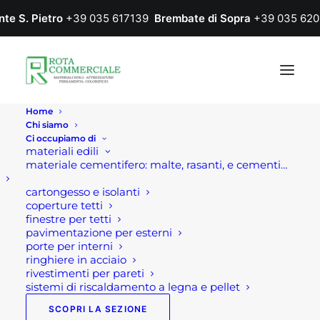
nte S. Pietro
+39 035 617139
Brembate di Sopra
+39 035 620
Home
Chi siamo
Ci occupiamo di
materiali edili
materiale cementifero: malte, rasanti, e cementi…
cartongesso e isolanti
coperture tetti
finestre per tetti
pavimentazione per esterni
Home
Prodotto Colore
ANTICO
porte per interni
ringhiere in acciaio
ANTICO
rivestimenti per pareti
sistemi di riscaldamento a legna e pellet
SCOPRI LA SEZIONE