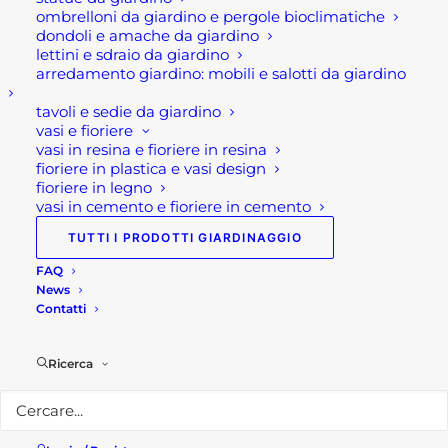
ombrelloni da giardino e pergole bioclimatiche
Rota Commerciale
dondoli e amache da giardino
lettini e sdraio da giardino
arredamento giardino: mobili e salotti da giardino
Sede legale e punto vendita
Via Manzoni, 120
tavoli e sedie da giardino
vasi e fioriere
24036 Ponte San Pietro (BG)
vasi in resina e fioriere in resina
fioriere in plastica e vasi design
Telefono:
035 617139
fioriere in legno
Email:
info@rotacommerciale.it
vasi in cemento e fioriere in cemento
TUTTI I PRODOTTI GIARDINAGGIO
Orari apertura
FAQ
Dal lunedì al venerdì 7/12 – 13/19
News
Sabato 7/12
Contatti
Privacy Policy
Ricerca