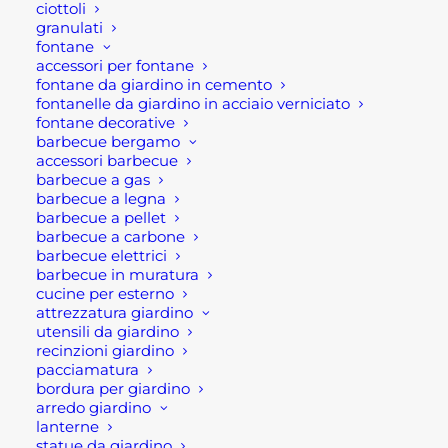
ciottoli
granulati
fontane
Ultimi visti
accessori per fontane
fontane da giardino in cemento
fontanelle da giardino in acciaio verniciato
ANELLO DI TENUTA CANNA FUMARIA
fontane decorative
INOX MAT
barbecue bergamo
Fascia
1,70
€
-
5,95
€
accessori barbecue
di
barbecue a gas
prezzo:
CIOTOLA TONDA PER ESTERNO IN
barbecue a legna
da
CEMENTO
1,70 €
barbecue a pellet
a
Fascia
15,00
€
-
38,00
€
barbecue a carbone
5,95 €
di
barbecue elettrici
prezzo:
CIOTOLA OVALE PER ESTERNO IN
barbecue in muratura
da
CEMENTO
cucine per esterno
15,00 €
a
Fascia
34,00
€
-
93,00
€
attrezzatura giardino
38,00 €
di
utensili da giardino
prezzo:
recinzioni giardino
da
pacciamatura
34,00 €
a
bordura per giardino
93,00 €
arredo giardino
lanterne
statue da giardino