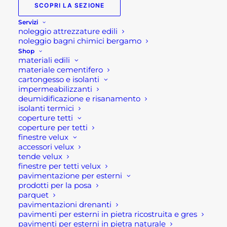
SCOPRI LA SEZIONE
Servizi
noleggio attrezzature edili
noleggio bagni chimici bergamo
Shop
materiali edili
materiale cementifero
cartongesso e isolanti
impermeabilizzanti
deumidificazione e risanamento
isolanti termici
RIVESTIMENTO IN PIETRA RICOSTRUITA MATTONE
coperture tetti
coperture per tetti
Fascia
52,00
€
-
70,00
€
di
finestre velux
prezzo:
accessori velux
SCEGLI
da
tende velux
52,00 €
Questo
finestre per tetti velux
a
prodotto
pavimentazione per esterni
70,00 €
ha
prodotti per la posa
più
parquet
varianti.
pavimentazioni drenanti
Le
pavimenti per esterni in pietra ricostruita e gres
opzioni
pavimenti per esterni in pietra naturale