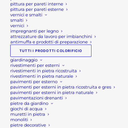
pittura per pareti interne
pittura per pareti esterne
CESTA PORTALEGNA CON MANICI
vernici e smalti
36,00
€
smalti
vernici
RIVESTIMENTO IN PIETRA NATURALE
impregnanti per legno
QUARZITE GIALLA
attrezzature da lavoro per imbianchini
31,70
€
antimuffa e prodotti di preparazione
TUTTI I PRODOTTI COLORIFICIO
Suggeriti
giardinaggio
rivestimenti per esterni
rivestimenti in pietra ricostruita
PITTURA ECONOMICA PER INTERNI
rivestimenti in pietra naturale
NAXOS
pavimenti per esterno
24,90
€
pavimenti per esterni in pietra ricostruita e gres
pavimenti per esterni in pietra naturale
SERRA A SCAFFALE SALVA SPAZIO
pavimentazioni drenanti
GRANDE
pietre da giardino
94,00
€
giochi di acqua
muretti in pietra
IDROPITTURA SALINA
monoliti
37,90
€
pietre decorative