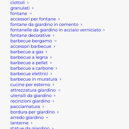
ciottoli
ulteriormente quest’ultimo, il qualitativo
granulati
rivestimento in polipropilene. Mentre
fontane
accessori per fontane
l’impugnatura dell’utensile è stata creata con un
fontane da giardino in cemento
materiale gommoso antiscivolo, che permette
fontanelle da giardino in acciaio verniciato
soprattutto la piena sicurezza dell’operatore
fontane decorative
barbecue bergamo
durante l’impiego dell’utensile a mano.
accessori barbecue
barbecue a gas
Tutti gli utensili come la martellina Osca da
barbecue a legna
barbecue a pellet
muratore- martelli, mazze, mazzuole, scalpelli –
barbecue a carbone
sono interamente realizzati negli stabilimenti
barbecue elettrici
Osca. Sono tutti prodotti esclusivamente con
barbecue in muratura
cucine per esterno
materiali di altissima qualità, scelti e selezionati
attrezzatura giardino
per la loro capacità di durare nel tempo e offrire la
utensili da giardino
massima garanzia di affidabilità e sicurezza.
recinzioni giardino
pacciamatura
bordura per giardino
Il marchio Osca è conosciuto in tutto il mondo.
arredo giardino
Infatti rappresenta una società leader nella
lanterne
produzione di utensile a mano made in Italy.
statue da giardino