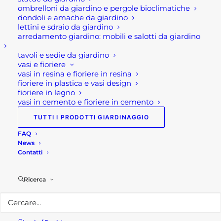
ombrelloni da giardino e pergole bioclimatiche
dondoli e amache da giardino
Questo offerta martellina Osca è disponibile nella
lettini e sdraio da giardino
ferramenta Rota Commerciale
on line con il peso
arredamento giardino: mobili e salotti da giardino
di 400 gr.
tavoli e sedie da giardino
vasi e fioriere
vasi in resina e fioriere in resina
fioriere in plastica e vasi design
Per maggiori informazioni
fioriere in legno
vasi in cemento e fioriere in cemento
Visita il nostro
shop!
TUTTI I PRODOTTI GIARDINAGGIO
Seguici su
Facebook!
FAQ
News
Contatti
Ricerca