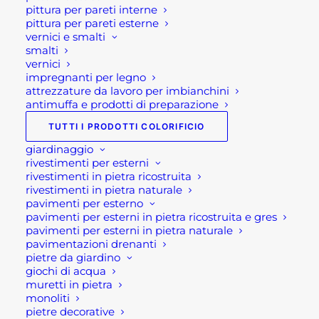
pittura per pareti interne
pittura per pareti esterne
Descrizione
vernici e smalti
smalti
vernici
impregnanti per legno
Martellina Osca
attrezzature da lavoro per imbianchini
antimuffa e prodotti di preparazione
Modello Catania gr 400
TUTTI I PRODOTTI COLORIFICIO
giardinaggio
Offerta martellina Osca da muratore, Modello
rivestimenti per esterni
Catania da gr 400. Si tratta di un utensile a mano
rivestimenti in pietra ricostruita
in acciaio stampato, con la punta forgiata. Oltre
rivestimenti in pietra naturale
pavimenti per esterno
tutto si tratta di un utensile temperato ad elettro-
pavimenti per esterni in pietra ricostruita e gres
induzione e verniciato con la polvere epossidica di
pavimenti per esterni in pietra naturale
pavimentazioni drenanti
colore grigio.
pietre da giardino
giochi di acqua
Inoltre questa martellina modello Catania,
muretti in pietra
possiede il manico creato con materiale sintetico
monoliti
pietre decorative
ed un’anima in fibra di vetro. Avvalora