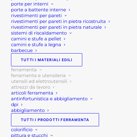
porte per interni
porte a battente interne
rivestimenti per pareti
5 disponibili
rivestimenti per pareti in pietra ricostruita
rivestimenti per pareti in pietra naturale
sistemi di riscaldamento
MARTELLINA
camini e stufe a pellet
AGGIUNGI AL CARRELLO
OSCA
camini e stufe a legna
barbecue
MOD.
CATANIA
TUTTI I MATERIALI EDILI
SKU
FM0AMC40
GR
Categorie
ATTREZZI DA LAVORO
,
ferramenta
400
ferramenta e utensileria
FERRAMENTA
,
FERRAMENTA E
utensili ed elettroutensili
quantità
UTENSILERIA
,
UTENSILI ED
attrezzi da lavoro
articoli ferramenta
ELETTROUTENSILI
antinfortunistica e abbigliamento
Brand
OSCA
dpi
abbigliamento
TUTTI I PRODOTTI FERRAMENTA
colorificio
pittura e stucchi