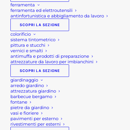
ferramenta
ferramenta ed elettroutensili
antinfortunistica e abbigliamento da lavoro
SCOPRI LA SEZIONE
colorificio
sistema tintometrico
pittura e stucchi
vernici e smalti
antimuffa e prodotti di preparazione
attrezzature da lavoro per imbianchini
SCOPRI LA SEZIONE
giardinaggio
arredo giardino
attrezzatura giardino
MARTELLINA OSCA
barbecue bergamo
fontane
MOD. CATANIA GR 400
pietre da giardino
vasi e fioriere
pavimenti per esterno
rivestimenti per esterni
12,20
€