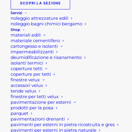
SCOPRI LA SEZIONE
Servizi
Martellina Osca Modello Catania gr 400
noleggio attrezzature edili
noleggio bagni chimici bergamo
Martellina Osca in acciaio stampato, punta
Shop
materiali edili
forgiata, temperata ad elettro-induzione,
materiale cementifero
verniciata a polvere epossidica di colore grigio.
cartongesso e isolanti
Manico sintetico con anima in fibra di vetro,
impermeabilizzanti
deumidificazione e risanamento
rivestimento in polipropilene e impugnatura in
isolanti termici
materiale gommoso antiscivolo.
coperture tetti
coperture per tetti
Se per qualsiasi ragione non riuscissi a completare
finestre velux
accessori velux
l’ordine o avessi dei dubbi prima di effettuare il
tende velux
pagamento contattaci dalle 09 alle 12 e dalle 14
finestre per tetti velux
alle 17, ti offriremo tutto il supporto necessario per
pavimentazione per esterni
prodotti per la posa
aiutarti nella procedura di acquisto!
parquet
pavimentazioni drenanti
Oppure scrivi una mail a
pavimenti per esterni in pietra ricostruita e gres
pavimenti per esterni in pietra naturale
shop@rotacommerciale.it