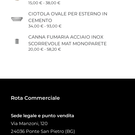
Fascia
15,00
€
-
38,00
€
di
prezzo:
CIOTOLA OVALE PER ESTERNO IN
da
CEMENTO
15,00 €
a
Fascia
34,00
€
-
93,00
€
38,00 €
di
prezzo:
CANNA FUMARIA ACCIAIO INOX
da
SCORREVOLE MAT MONOPARETE
34,00 €
a
Fascia
20,00
€
-
58,20
€
93,00 €
di
prezzo:
da
20,00 €
a
58,20 €
Rota Commerciale
Sede legale e punto vendita
Via Manzoni, 120
24036 Ponte San Pietro (BG)