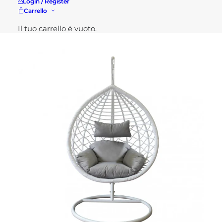
Login / Register
Carrello
Potresti essere interessato a...
Il tuo carrello è vuoto.