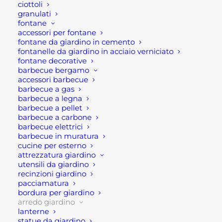
ciottoli
modello Upper è una pratica e comoda consolle
granulati
fontane
indicata per gli spazi aperti. Disponibile nel colore
accessori per fontane
bianco o antracite questa consolle per esterno
fontane da giardino in cemento
diventa un comodo e pratico ripostiglio per gli
fontanelle da giardino in acciaio verniciato
fontane decorative
spazi esterni.
barbecue bergamo
accessori barbecue
Infatti, questo complemento di arredo giardino ha
barbecue a gas
barbecue a legna
una struttura in alluminio verniciato a polvere con
barbecue a pellet
due ante scorrevoli, mentre all’interno il tutto è
barbecue a carbone
suddiviso da n. 4 ripiani removibili.
barbecue elettrici
barbecue in muratura
cucine per esterno
Si tratta dunque, di un mobile da giardino bianco
attrezzatura giardino
robusto e resistente, perfetto per gli spazi
utensili da giardino
ambienti all’aria aperta. Certamente la
recinzioni giardino
pacciamatura
funzionalità è la sua caratteristica migliore di
bordura per giardino
questo mobile da esterno o giardino!
arredo giardino
lanterne
statue da giardino