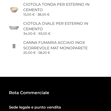
CIOTOLA TONDA PER ESTERNO IN
CEMENTO
Fascia
15,00
€
-
38,00
€
di
prezzo:
CIOTOLA OVALE PER ESTERNO IN
da
CEMENTO
15,00 €
a
Fascia
34,00
€
-
93,00
€
38,00 €
di
prezzo:
CANNA FUMARIA ACCIAIO INOX
da
SCORREVOLE MAT MONOPARETE
34,00 €
a
Fascia
20,00
€
-
58,20
€
93,00 €
di
prezzo:
da
20,00 €
a
58,20 €
Rota Commerciale
Sede legale e punto vendita