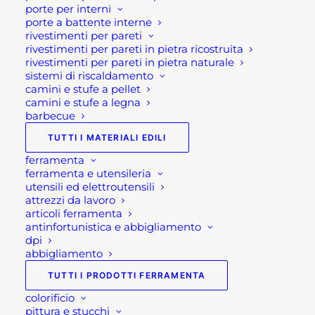
porte per interni
acquisto! Oppure scrivi una mail a
porte a battente interne
shop@rotacommerciale.it
rivestimenti per pareti
rivestimenti per pareti in pietra ricostruita
rivestimenti per pareti in pietra naturale
sistemi di riscaldamento
Esaurito
camini e stufe a pellet
camini e stufe a legna
barbecue
SKU
AT804254-BIAN
Categorie
ARREDAMENTO GIARDINO:
TUTTI I MATERIALI EDILI
MOBILI E SALOTTI DA
ferramenta
ferramenta e utensileria
GIARDINO
,
ARREDO GIARDINO
,
utensili ed elettroutensili
GIARDINAGGIO
attrezzi da lavoro
Tag
arredo giardino
,
arredo giardino
articoli ferramenta
antinfortunistica e abbigliamento
Bergamo
,
complementi d'arredo
dpi
giardino
,
consolle esterno
,
abbigliamento
consolle esterno bianco
,
consolle
TUTTI I PRODOTTI FERRAMENTA
giardino
,
consolle giardino
colorificio
bianco
,
consolle per esterno
,
pittura e stucchi