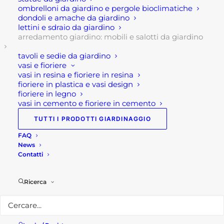
Caratteristiche tecniche:
ombrelloni da giardino e pergole bioclimatiche
dondoli e amache da giardino
Dimensioni: cm 200x60x90 h
lettini e sdraio da giardino
Colore : bianco o antracite
arredamento giardino: mobili e salotti da giardino
Materiali: alluminio verniciato a polvere
tavoli e sedie da giardino
apertura a due ante scorrevoli
vasi e fioriere
vasi in resina e fioriere in resina
4 ripiani removibile
fioriere in plastica e vasi design
fioriere in legno
Per maggiori informazioni
vasi in cemento e fioriere in cemento
Visita il nostro
shop!
TUTTI I PRODOTTI GIARDINAGGIO
FAQ
Seguici su
Facebook!
News
Contatti
Ricerca