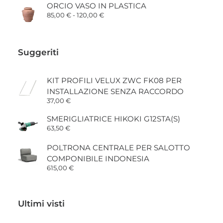
ORCIO VASO IN PLASTICA
Fascia
85,00
€
-
120,00
€
di
prezzo:
da
85,00 €
Suggeriti
a
120,00 €
KIT PROFILI VELUX ZWC FK08 PER
INSTALLAZIONE SENZA RACCORDO
37,00
€
SMERIGLIATRICE HIKOKI G12STA(S)
63,50
€
POLTRONA CENTRALE PER SALOTTO
COMPONIBILE INDONESIA
615,00
€
Ultimi visti