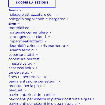
SCOPRI LA SEZIONE
Servizi
Mobile per esterno Upper
noleggio attrezzature edili
noleggio bagni chimici bergamo
Mobile o consolle in alluminio verniciato a polvere.
Shop
materiali edili
materiale cementifero
Caratteristiche tecniche:
cartongesso e isolanti
impermeabilizzanti
Dimensioni: cm 200x60x90 h
deumidificazione e risanamento
isolanti termici
Colore : bianco o antracite
coperture tetti
Materiali: alluminio verniciato a polvere
coperture per tetti
apertura a due ante scorrevoli
finestre velux
accessori velux
4 ripiani removibile
tende velux
finestre per tetti velux
Se per qualsiasi ragione non riuscissi a
pavimentazione per esterni
completare l’ordine o avessi dei dubbi prima di
prodotti per la posa
parquet
effettuare il pagamento contattaci dalle 09 alle 12
pavimentazioni drenanti
e dalle 14 alle 17, ti offriremo tutto il supporto
pavimenti per esterni in pietra ricostruita e gres
pavimenti per esterni in pietra naturale
necessario per aiutarti nella procedura di