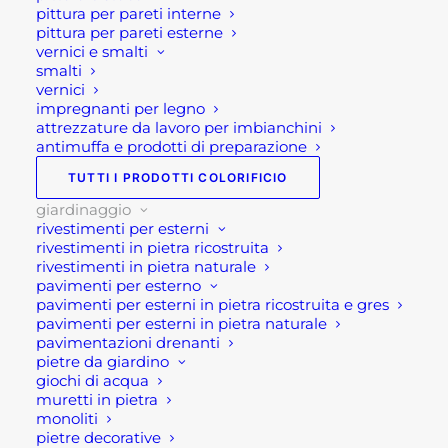
consolle per esterno bianco
,
pittura per pareti interne
pittura per pareti esterne
giardinaggio
,
giardinaggio
vernici e smalti
Bergamo
,
MOBILE DA ESTERNO
,
smalti
mobile da giardino
,
mobile
vernici
impregnanti per legno
esterno bianco
,
mobile per
attrezzature da lavoro per imbianchini
esterno bianco
antimuffa e prodotti di preparazione
TUTTI I PRODOTTI COLORIFICIO
giardinaggio
rivestimenti per esterni
rivestimenti in pietra ricostruita
rivestimenti in pietra naturale
pavimenti per esterno
pavimenti per esterni in pietra ricostruita e gres
Descrizione
pavimenti per esterni in pietra naturale
pavimentazioni drenanti
pietre da giardino
Mobile per esterno
giochi di acqua
bianco Upper
muretti in pietra
monoliti
pietre decorative
Il mobile per esterno bianco, (o per giardino)