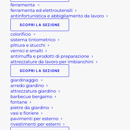
ferramenta
ferramenta ed elettroutensili
antinfortunistica e abbigliamento da lavoro
SCOPRI LA SEZIONE
colorificio
sistema tintometrico
pittura e stucchi
vernici e smalti
antimuffa e prodotti di preparazione
attrezzature da lavoro per imbianchini
SCOPRI LA SEZIONE
giardinaggio
arredo giardino
attrezzatura giardino
MOBILE PER ESTERNO
barbecue bergamo
fontane
BIANCO UPPER
pietre da giardino
vasi e fioriere
pavimenti per esterno
rivestimenti per esterni
1.690,00
€