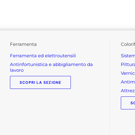
ferramenta
colori
ferramenta ed elettroutensili
siste
antinfortunistica e abbigliamento da
pittu
lavoro
verni
anti
SCOPRI LA SEZIONE
attr
S