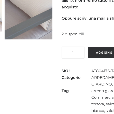
alle 17, ti offriremo tutto i
acquisto!
Oppure scrivi una mail a 
2 disponibili
SALOTTO
AGGIUNGI
DA
GIARDINO
MARRONE
SKU
AT804176-
TAUPE
Categorie
ARREDAMEN
3P
GIARDINO
,
CUBA
Tag
arredo gia
quantità
Commercia
tortora
,
salo
bianco
,
salo