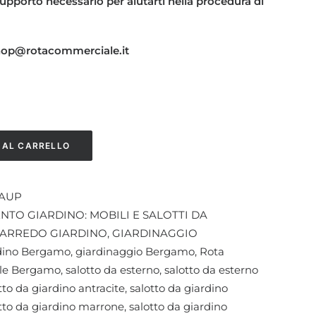
l supporto necessario per aiutarti nella procedura di
shop@rotacommerciale.it
 AL CARRELLO
TAUP
TO GIARDINO: MOBILI E SALOTTI DA
ARREDO GIARDINO
,
GIARDINAGGIO
rdino Bergamo
,
giardinaggio Bergamo
,
Rota
le Bergamo
,
salotto da esterno
,
salotto da esterno
tto da giardino antracite
,
salotto da giardino
tto da giardino marrone
,
salotto da giardino