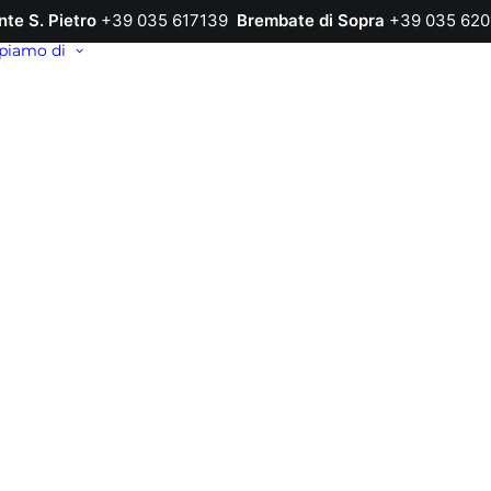
nte S. Pietro
+39 035 617139
Brembate di Sopra
+39 035 620
piamo di