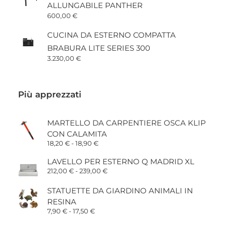
ALLUNGABILE PANTHER
600,00
€
CUCINA DA ESTERNO COMPATTA
BRABURA LITE SERIES 300
3.230,00
€
Più apprezzati
MARTELLO DA CARPENTIERE OSCA KLIP
CON CALAMITA
Fascia
18,20
€
-
18,90
€
di
prezzo:
LAVELLO PER ESTERNO Q MADRID XL
da
Fascia
212,00
€
-
239,00
€
18,20 €
di
a
prezzo:
18,90 €
STATUETTE DA GIARDINO ANIMALI IN
da
212,00 €
RESINA
a
Fascia
7,90
€
-
17,50
€
239,00 €
di