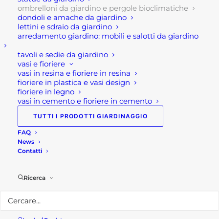
ombrelloni da giardino e pergole bioclimatiche
Inoltre la pergola possiede un sistema integrato di
dondoli e amache da giardino
illuminazione a led che contribuisce a rendere lo
lettini e sdraio da giardino
arredamento giardino: mobili e salotti da giardino
spazio esterno confortevole e piacevo in qualsiasi
momento della giornata.
tavoli e sedie da giardino
vasi e fioriere
vasi in resina e fioriere in resina
Caratteristiche tecniche:
fioriere in plastica e vasi design
fioriere in legno
Dimensioni: cm 390 l x 291 p x 255 h
vasi in cemento e fioriere in cemento
colore: antracite , grigio scuro
TUTTI I PRODOTTI GIARDINAGGIO
Forma: rettangolare
FAQ
Tipologia: automatica – motorizzata
News
Materiale : alluminio e pvc
Contatti
copertura in pvc
Pali portanti 100x100x2547 mm
Ricerca
spessore alluminio : mm 1.3
Base ancoraggio: 130x130mm