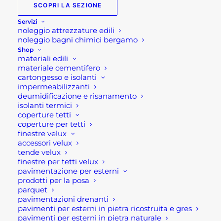
SCOPRI LA SEZIONE
Il
Il
2.415,00
€
1.780,00
€
prezzo
prezzo
Servizi
noleggio attrezzature edili
originale
attuale
Pergola retrattile
noleggio bagni chimici bergamo
era:
è:
Shop
motorizzata con 3×4 con
materiali edili
2.415,00 €.
1.780,00 €.
materiale cementifero
led
cartongesso e isolanti
impermeabilizzanti
deumidificazione e risanamento
Struttura in alluminio bianca con copertura
isolanti termici
retrattile in pvc a movimentazione motorizzata e
coperture tetti
coperture per tetti
led.
finestre velux
accessori velux
Caratteristiche tecniche:
tende velux
finestre per tetti velux
pavimentazione per esterni
Dimensioni: cm 390 l x 291 p x 255 h
prodotti per la posa
colore: antracite , grigio scuro
parquet
pavimentazioni drenanti
Forma: rettangolare
pavimenti per esterni in pietra ricostruita e gres
Tipologia: automatica – motorizzata
pavimenti per esterni in pietra naturale