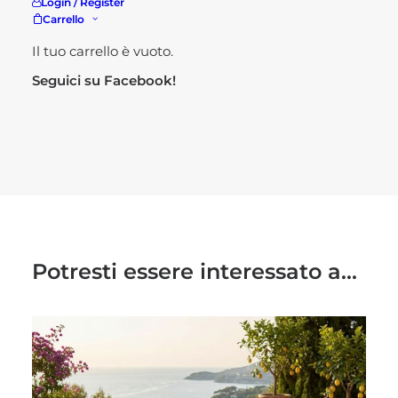
Per maggiori informazioni
Login / Register
Carrello
Visita il nostro
shop!
Il tuo carrello è vuoto.
Seguici su
Facebook!
Potresti essere interessato a...