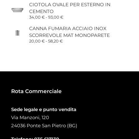
prezzo:
CIOTOLA OVALE PER ESTERNO IN
da
CEMENTO
15,00 €
a
Fascia
34,00
€
-
93,00
€
38,00 €
di
prezzo:
CANNA FUMARIA ACCIAIO INOX
da
SCORREVOLE MAT MONOPARETE
34,00 €
a
Fascia
20,00
€
-
58,20
€
93,00 €
di
prezzo:
da
20,00 €
a
58,20 €
Rota Commerciale
Sede legale e punto vendita
Via Manzoni, 120
24036 Ponte San Pietro (BG)