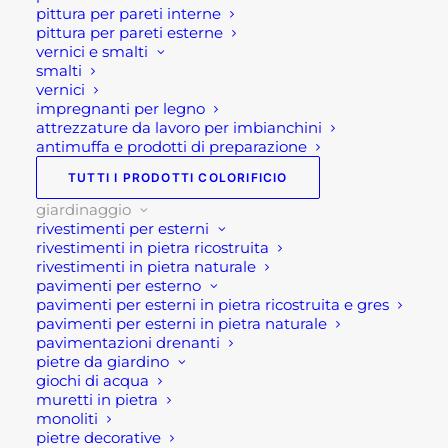
pittura per pareti interne
pittura per pareti esterne
PERGOLA
AGGIUNGI AL CARRELLO
vernici e smalti
RETRATTILE
smalti
MOTORIZZATA
vernici
impregnanti per legno
3
SKU
GA802180-DGRE
attrezzature da lavoro per imbianchini
X
Categorie
ARREDO GIARDINO
,
antimuffa e prodotti di preparazione
4
GIARDINAGGIO
,
OMBRELLONI
TUTTI I PRODOTTI COLORIFICIO
CON
DA GIARDINO E PERGOLE
giardinaggio
LED
BIOCLIMATICHE
rivestimenti per esterni
quantità
rivestimenti in pietra ricostruita
rivestimenti in pietra naturale
pavimenti per esterno
pavimenti per esterni in pietra ricostruita e gres
pavimenti per esterni in pietra naturale
pavimentazioni drenanti
pietre da giardino
giochi di acqua
Descrizione
muretti in pietra
monoliti
pietre decorative