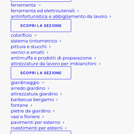
ferramenta
ferramenta ed elettroutensili
antinfortunistica e abbigliamento da lavoro
SCOPRI LA SEZIONE
colorificio
sistema tintometrico
pittura e stucchi
vernici e smalti
antimuffa e prodotti di preparazione
attrezzature da lavoro per imbianchini
SCOPRI LA SEZIONE
giardinaggio
arredo giardino
attrezzatura giardino
PERGOLA RETRATTILE
barbecue bergamo
fontane
MOTORIZZATA 3 X 4 CON
pietre da giardino
vasi e fioriere
LED
pavimenti per esterno
rivestimenti per esterni