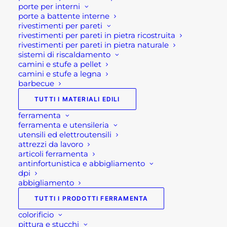
Materiale : alluminio e pvc
porte per interni
porte a battente interne
copertura in pvc
rivestimenti per pareti
Pali portanti 100x100x2547 mm
rivestimenti per pareti in pietra ricostruita
rivestimenti per pareti in pietra naturale
spessore alluminio : mm 1.3
sistemi di riscaldamento
Base ancoraggio: 130x130mm
camini e stufe a pellet
camini e stufe a legna
Se per qualsiasi ragione non riuscissi a
barbecue
completare l’ordine o avessi dei dubbi prima di
TUTTI I MATERIALI EDILI
effettuare il pagamento contattaci dalle 09 alle 12
ferramenta
e dalle 14 alle 17, ti offriremo tutto il supporto
ferramenta e utensileria
necessario per aiutarti nella procedura di
utensili ed elettroutensili
attrezzi da lavoro
acquisto!
articoli ferramenta
antinfortunistica e abbigliamento
Oppure scrivi una mail a
dpi
shop@rotacommerciale.it
abbigliamento
TUTTI I PRODOTTI FERRAMENTA
19 disponibili
colorificio
pittura e stucchi