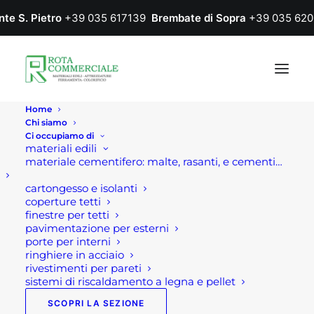
nte S. Pietro
+39 035 617139
Brembate di Sopra
+39 035 620
Home
Chi siamo
Ci occupiamo di
materiali edili
materiale cementifero: malte, rasanti, e cementi…
IN
OFFERTA!
cartongesso e isolanti
coperture tetti
finestre per tetti
pavimentazione per esterni
porte per interni
ringhiere in acciaio
rivestimenti per pareti
sistemi di riscaldamento a legna e pellet
SCOPRI LA SEZIONE