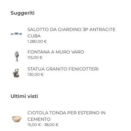
prezzo:
da
7,90 €
Suggeriti
a
17,50 €
SALOTTO DA GIARDINO 3P ANTRACITE
CUBA
1.280,00
€
FONTANA A MURO VARO
115,00
€
STATUA GRANITO FENICOTTERI
130,00
€
Ultimi visti
CIOTOLA TONDA PER ESTERNO IN
CEMENTO
Fascia
15,00
€
-
38,00
€
di