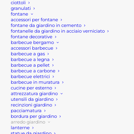
Pergola retrattile motorizzata
ciottoli
granulati
3×4 con led
fontane
accessori per fontane
Pergola retrattile motorizzata 3×4 con led colore
fontane da giardino in cemento
fontanelle da giardino in acciaio verniciato
antracite grigio scuro è un pergotenda
fontane decorative
motorizzata. Dunque, questa pergola retrattile
barbecue bergamo
possiede una struttura in alluminio antracite grigio
accessori barbecue
barbecue a gas
scuro con una copertura retrattile a
barbecue a legna
movimentazione motorizzata, automatica.
barbecue a pellet
barbecue a carbone
barbecue elettrici
Pertanto, questa pergotenda consente di regolare
barbecue in muratura
la copertura in pvc, offrendo protezione variabile
cucine per esterno
contro il sole o la pioggia leggera.
attrezzatura giardino
utensili da giardino
recinzioni giardino
In aggiunta, la sua funzionalità e la sua linea
pacciamatura
minimale la rendono particolarmente adatta per
bordura per giardino
terrazze, giardini o spazi outdoor dove si cerca un
arredo giardino
lanterne
equilibrio tra praticità e stile.
statue da giardino