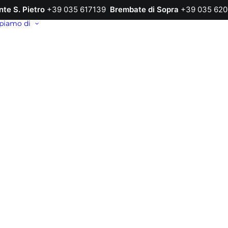
nte S. Pietro
+39 035 617139
Brembate di Sopra
+39 035 620
piamo di