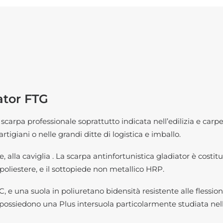
ator FTG
scarpa professionale soprattutto indicata nell’edilizia e carp
rtigiani o nelle grandi ditte di logistica e imballo.
te, alla caviglia . La scarpa antinfortunistica gladiator è cost
poliestere, e il sottopiede non metallico HRP.
 e una suola in poliuretano bidensità resistente alle flessioni e
possiedono una Plus intersuola particolarmente studiata nell