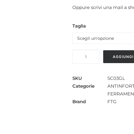
Oppure scrivi una mail a s
Taglia
SCARPA
AGGIUNGI
ANTINFORTUNISTICA
GLADIATOR
FTG
SKU
SC03GL
quantità
Categorie
ANTINFORT
FERRAMEN
Brand
FTG