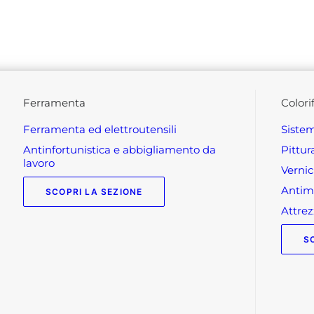
ferramenta
colori
ferramenta ed elettroutensili
siste
antinfortunistica e abbigliamento da
pittu
lavoro
verni
anti
SCOPRI LA SEZIONE
attr
S