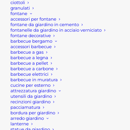
ciottoli
Power
granulati
fontane
accessori per fontane
Maglia da lavoro Artic di U-Power è una maglia
fontane da giardino in cemento
uomo a mezza zip in micropile. Questa maglia da
fontanelle da giardino in acciaio verniciato
uomo possiede in aggiunta anche dei polsini
fontane decorative
barbecue bergamo
dotati di foro per pollice e una parazip con cimosa
accessori barbecue
brandizzata.
barbecue a gas
barbecue a legna
barbecue a pellet
Si tratta di una maglia da lavoro perfetta e
barbecue a carbone
soprattutto indicata per Agricoltori,
barbecue elettrici
Autotrasportatori, Carpentieri, Elettricisti, Frigoristi,
barbecue in muratura
cucine per esterno
Idraulici, Imbianchini, Imprese di pulizia,
attrezzatura giardino
Installatori, Magazzinieri, Meccanici, Muratori,
utensili da giardino
Pescatori, Personale Aeroportuale.
recinzioni giardino
pacciamatura
bordura per giardino
La maglia da lavoro Artic è disponibile nelle taglie
arredo giardino
dalla S alla XL, colorazione Asphalt grey/Green
lanterne
statue da giardino