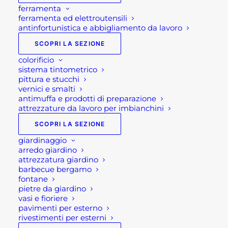
ferramenta
ferramenta ed elettroutensili
antinfortunistica e abbigliamento da lavoro
SCOPRI LA SEZIONE
colorificio
sistema tintometrico
pittura e stucchi
vernici e smalti
antimuffa e prodotti di preparazione
attrezzature da lavoro per imbianchini
SCOPRI LA SEZIONE
giardinaggio
arredo giardino
attrezzatura giardino
MAGLIA DA LAVORO
barbecue bergamo
fontane
ARTIC U-POWER
pietre da giardino
vasi e fioriere
pavimenti per esterno
rivestimenti per esterni
24,30
€