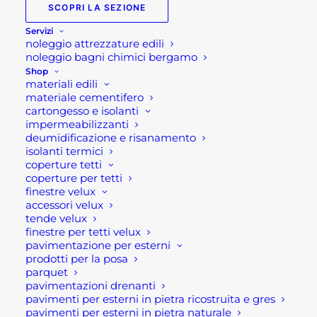
SCOPRI LA SEZIONE
Servizi
Maglia da lavoro Artic U-
noleggio attrezzature edili
Power
noleggio bagni chimici bergamo
Shop
materiali edili
Maglia da lavoro a mezza zip in micropile con
materiale cementifero
cartongesso e isolanti
polsini dotati di foro per pollice; parazip con
impermeabilizzanti
cimosa brandizzata. Maglia per Agricoltori,
deumidificazione e risanamento
isolanti termici
Autotrasportatori, Carpentieri, Elettricisti, Frigoristi,
coperture tetti
Idraulici, Imbianchini, Imprese di pulizia,
coperture per tetti
Installatori, Magazzinieri, Meccanici, Muratori,
finestre velux
accessori velux
Pescatori, Personale Aeroportuale.
tende velux
finestre per tetti velux
Caratteristiche tecniche:
pavimentazione per esterni
prodotti per la posa
parquet
Composizione: Tessuto esterno:: micro polar fleece
pavimentazioni drenanti
100% poliestere, peso tessuto 170gr
pavimenti per esterni in pietra ricostruita e gres
pavimenti per esterni in pietra naturale
Disponibile nelle taglie dalla S alla XL