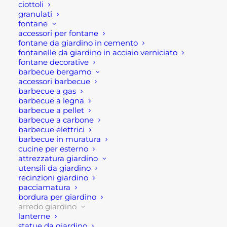
ciottoli
spazio, ambiente interno ed estero. Ad esempio
granulati
fontane
terrazze, balconi, dehors e giardini.
accessori per fontane
fontane da giardino in cemento
Infatti si tratta di un vaso dal design tondo e
fontanelle da giardino in acciaio verniciato
morbido. Inoltre è molto leggero e soprattutto
fontane decorative
barbecue bergamo
comodo da spostare.
accessori barbecue
barbecue a gas
Dunque questa soluzione di vasi è ideale per chi
barbecue a legna
cerca un vaso abbastanza capiente ma
barbecue a pellet
barbecue a carbone
soprattutto economico e leggero.
barbecue elettrici
barbecue in muratura
Dimensioni 34,50 x 72 h cm
cucine per esterno
attrezzatura giardino
utensili da giardino
Caratteriste prodotto:
recinzioni giardino
pacciamatura
Dimensioni 34,50 x 72 h cm
bordura per giardino
arredo giardino
Colore: Bianco
lanterne
statue da giardino