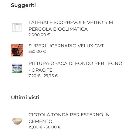
Suggeriti
LATERALE SCORREVOLE VETRO 4 M
PERGOLA BIOCLIMATICA
2.000,00
€
SUPERLUCERNARIO VELUX GVT
350,00
€
PITTURA OPACA DI FONDO PER LEGNO
- OPACITE
Fascia
7,20
€
-
29,75
€
di
prezzo:
da
7,20 €
Ultimi visti
a
29,75 €
CIOTOLA TONDA PER ESTERNO IN
CEMENTO
Fascia
15,00
€
-
38,00
€
di
prezzo: