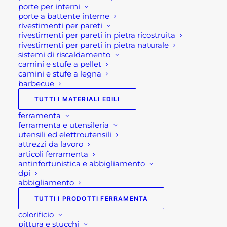
porte per interni
l’ordine o avessi dei dubbi prima di effettuare il
porte a battente interne
pagamento contattaci dalle 09 alle 12 e dalle 14
rivestimenti per pareti
rivestimenti per pareti in pietra ricostruita
alle 17, ti offriremo tutto il supporto necessario per
rivestimenti per pareti in pietra naturale
aiutarti nella procedura di acquisto!
sistemi di riscaldamento
camini e stufe a pellet
Oppure scrivi una mail a
camini e stufe a legna
barbecue
shop@rotacommerciale.it
TUTTI I MATERIALI EDILI
ferramenta
1 disponibili
ferramenta e utensileria
utensili ed elettroutensili
attrezzi da lavoro
VASO
articoli ferramenta
AGGIUNGI AL CARRELLO
MODERNO
antinfortunistica e abbigliamento
dpi
BIANCO
abbigliamento
IN
SKU
GV03VCB072
TUTTI I PRODOTTI FERRAMENTA
PLASTICA
Categorie
ARREDO GIARDINO
,
FIORIERE
PER
colorificio
IN PLASTICA E VASI DESIGN
,
pittura e stucchi
ESTERNO