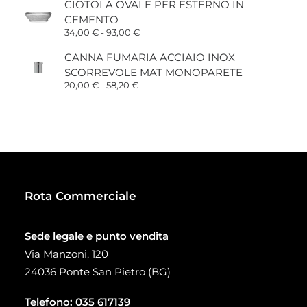
CIOTOLA OVALE PER ESTERNO IN
da
CEMENTO
15,00 €
a
Fascia
34,00
€
-
93,00
€
38,00 €
di
prezzo:
CANNA FUMARIA ACCIAIO INOX
da
SCORREVOLE MAT MONOPARETE
34,00 €
a
Fascia
20,00
€
-
58,20
€
93,00 €
di
prezzo:
da
20,00 €
a
58,20 €
Rota Commerciale
Sede legale e punto vendita
Via Manzoni, 120
24036 Ponte San Pietro (BG)
Telefono:
035 617139