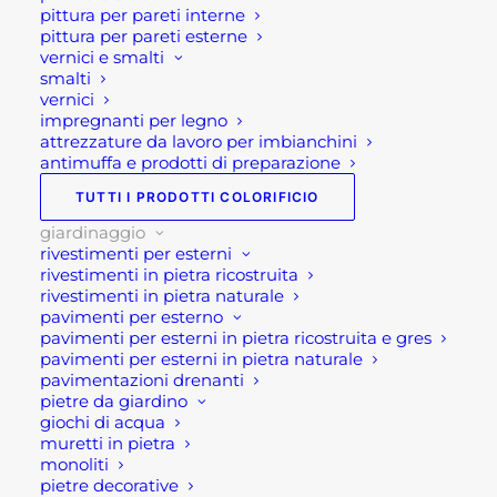
GIARDINAGGIO
,
VASI E
pittura per pareti interne
quantità
FIORIERE
pittura per pareti esterne
vernici e smalti
Brand
MIPLAST
smalti
vernici
impregnanti per legno
attrezzature da lavoro per imbianchini
antimuffa e prodotti di preparazione
TUTTI I PRODOTTI COLORIFICIO
giardinaggio
Descrizione
rivestimenti per esterni
rivestimenti in pietra ricostruita
rivestimenti in pietra naturale
pavimenti per esterno
Vaso moderno bianco per
pavimenti per esterni in pietra ricostruita e gres
esterno
pavimenti per esterni in pietra naturale
pavimentazioni drenanti
pietre da giardino
Vaso moderno bianco in plastica per esterno di
giochi di acqua
Miplast. Si tratta di un vaso dal design semplice e
muretti in pietra
le linee pulite. Questa serie di vasi in plastica sono
monoliti
pietre decorative
adatti ad essere inseriti in qualsiasi contesto,