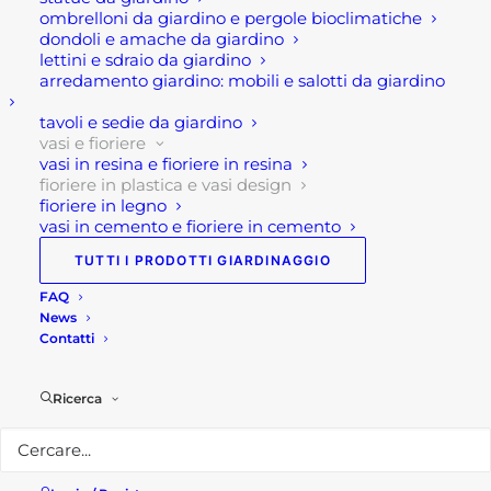
ombrelloni da giardino e pergole bioclimatiche
Materiale: Plastica
dondoli e amache da giardino
lettini e sdraio da giardino
arredamento giardino: mobili e salotti da giardino
Per maggiori informazioni
tavoli e sedie da giardino
vasi e fioriere
vasi in resina e fioriere in resina
Visita il nostro
shop!
fioriere in plastica e vasi design
fioriere in legno
Seguici su
Facebook!
vasi in cemento e fioriere in cemento
TUTTI I PRODOTTI GIARDINAGGIO
FAQ
News
Contatti
Ricerca
Potresti essere interessato a...