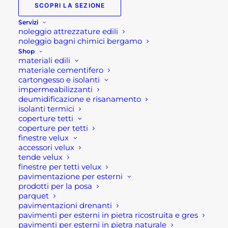
SCOPRI LA SEZIONE
54,00
€
Servizi
noleggio attrezzature edili
noleggio bagni chimici bergamo
Vaso moderno bianco in plastica per esterno
Shop
materiali edili
Vaso moderno bianco in plastica per esterno di
materiale cementifero
Miplast.
cartongesso e isolanti
impermeabilizzanti
deumidificazione e risanamento
Vaso dal design semplice e le linee pulite adatto
isolanti termici
ad essere inseriti in qualsiasi contesto, spazio,
coperture tetti
ambiente interno ed estero. Molto leggero e
coperture per tetti
finestre velux
soprattutto comodo da spostare.
accessori velux
tende velux
Caratteriste prodotto:
finestre per tetti velux
Dimensioni 34,50 x 72 h cm
pavimentazione per esterni
prodotti per la posa
Colore: Bianco
parquet
Materiale: Plastica
pavimentazioni drenanti
pavimenti per esterni in pietra ricostruita e gres
pavimenti per esterni in pietra naturale
Se per qualsiasi ragione non riuscissi a completare