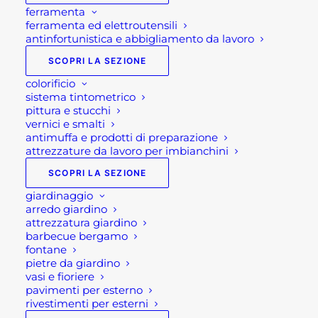
ferramenta
ferramenta ed elettroutensili
antinfortunistica e abbigliamento da lavoro
SCOPRI LA SEZIONE
colorificio
sistema tintometrico
pittura e stucchi
vernici e smalti
antimuffa e prodotti di preparazione
attrezzature da lavoro per imbianchini
SCOPRI LA SEZIONE
giardinaggio
arredo giardino
attrezzatura giardino
VASO MODERNO
barbecue bergamo
fontane
BIANCO IN PLASTICA
pietre da giardino
vasi e fioriere
PER ESTERNO
pavimenti per esterno
rivestimenti per esterni