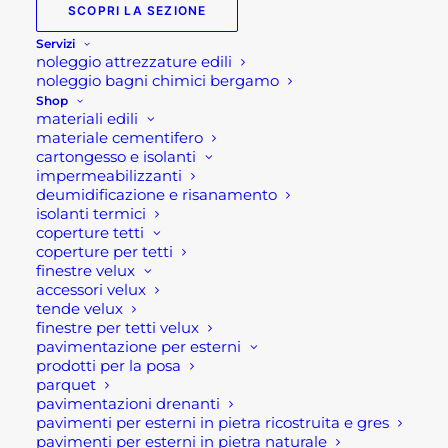
SCOPRI LA SEZIONE
Chiusure estive 2026: gli
Servizi
orari dei punti vendita
noleggio attrezzature edili
Rota Commerciale e
noleggio bagni chimici bergamo
aggiornamenti sulle
Shop
materiali edili
spedizioni
materiale cementifero
cartongesso e isolanti
impermeabilizzanti
Chiusure estive
deumidificazione e risanamento
isolanti termici
2026: gli orari
coperture tetti
coperture per tetti
dei punti
finestre velux
accessori velux
tende velux
vendita Rota
finestre per tetti velux
pavimentazione per esterni
Commerciale e
prodotti per la posa
parquet
aggiornamenti
pavimentazioni drenanti
pavimenti per esterni in pietra ricostruita e gres
pavimenti per esterni in pietra naturale