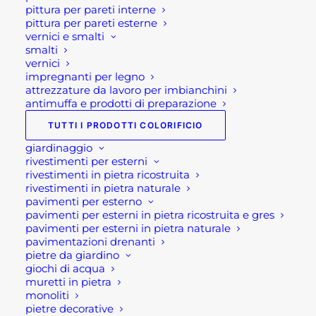
pittura per pareti interne
I nostri negozi osserveranno le seguenti
pittura per pareti esterne
chiusure:
vernici e smalti
smalti
vernici
Punto vendita di Ponte San Pietro :
impregnanti per legno
attrezzature da lavoro per imbianchini
Chiuso dal 13 al 17 agosto 2026
antimuffa e prodotti di preparazione
(compresi). Riapertura: martedì 18
TUTTI I PRODOTTI COLORIFICIO
agosto 2026
giardinaggio
rivestimenti per esterni
Punto vendita di Brembate di Sopra
rivestimenti in pietra ricostruita
rivestimenti in pietra naturale
Chiuso dal 13 al 18 agosto 2026
pavimenti per esterno
(compresi). Riapertura: mercoledì 19
pavimenti per esterni in pietra ricostruita e gres
pavimenti per esterni in pietra naturale
agosto 2026
pavimentazioni drenanti
pietre da giardino
Vi invitiamo a programmare per tempo i
giochi di acqua
vostri acquisti, così da avere a
muretti in pietra
monoliti
disposizione tutto il necessario per i
pietre decorative