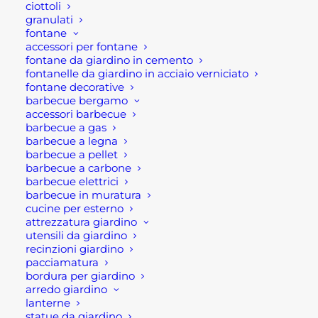
vostri lavori e i vostri progetti.
ciottoli
granulati
fontane
Spedizioni online
accessori per fontane
fontane da giardino in cemento
nel mese di agosto
fontanelle da giardino in acciaio verniciato
fontane decorative
Ricordiamo inoltre che durante il mese
barbecue bergamo
accessori barbecue
di
agosto
il servizio di spedizione degli
barbecue a gas
ordini effettuati sul nostro sito potrebbe
barbecue a legna
barbecue a pellet
subire un leggero rallentamento a causa
barbecue a carbone
delle chiusure estive dei corrieri e di
barbecue elettrici
alcuni fornitori. Il nostro staff farà
barbecue in muratura
cucine per esterno
comunque il possibile per evadere ogni
attrezzatura giardino
ordine nel minor tempo possibile,
utensili da giardino
mantenendovi sempre aggiornati sullo
recinzioni giardino
pacciamatura
stato della spedizione.
bordura per giardino
arredo giardino
Sempre al vostro
lanterne
statue da giardino