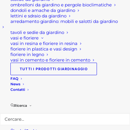
fianco per ogni
ombrelloni da giardino e pergole bioclimatiche
dondoli e amache da giardino
progetto
lettini e sdraio da giardino
arredamento giardino: mobili e salotti da giardino
Da Rota Commerciale trovate tutto ciò
tavoli e sedie da giardino
che serve per la casa, il cantiere e il fai da
vasi e fioriere
vasi in resina e fioriere in resina
te: un'ampia selezione di
materiali edili
,
fioriere in plastica e vasi design
articoli di
ferramenta
, prodotti per il
fioriere in legno
colorificio
, soluzioni per il
giardinaggio
e
vasi in cemento e fioriere in cemento
tante proposte dedicate all'
arredo
TUTTI I PRODOTTI GIARDINAGGIO
giardino
.
FAQ
News
Che stiate programmando una
Contatti
ristrutturazione, piccoli lavori domestici o
la sistemazione degli spazi esterni prima
Ricerca
delle vacanze, il nostro personale sarà
lieto di consigliarvi i prodotti più adatti
alle vostre esigenze.