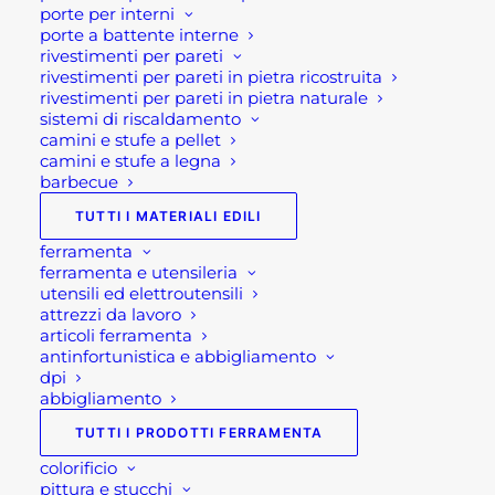
sulle spedizioni
porte per interni
porte a battente interne
rivestimenti per pareti
L'estate è il momento ideale per
rivestimenti per pareti in pietra ricostruita
concedersi una pausa e ricaricare le
rivestimenti per pareti in pietra naturale
energie. Anche il team di
Rota
sistemi di riscaldamento
camini e stufe a pellet
Commerciale
si prenderà qualche
camini e stufe a legna
giorno di riposo per affrontare al meglio
barbecue
la seconda parte dell'anno.
TUTTI I MATERIALI EDILI
Desideriamo quindi informare tutti i
ferramenta
ferramenta e utensileria
nostri clienti sulle
chiusure estive 2026
utensili ed elettroutensili
dei nostri punti vendita e sulle possibili
attrezzi da lavoro
articoli ferramenta
variazioni dei tempi di spedizione degli
antinfortunistica e abbigliamento
ordini effettuati online.
dpi
abbigliamento
Chiusure dei punti
TUTTI I PRODOTTI FERRAMENTA
vendita
colorificio
pittura e stucchi