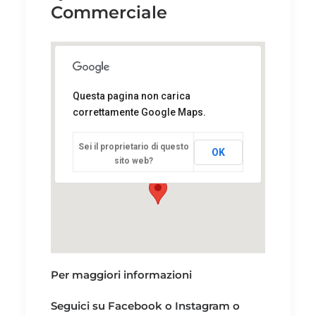
Commerciale
Questa pagina non carica
correttamente Google Maps.
Via Donizetti, 22 24030
Brembate di Sopra (BG)
Via Donizetti, 22
Sei il proprietario di questo
OK
Brembate di Sopra
24030
sito web?
Telefono:
+39035620161
Per maggiori informazioni
Seguici su
Facebook
o
Instagram
o