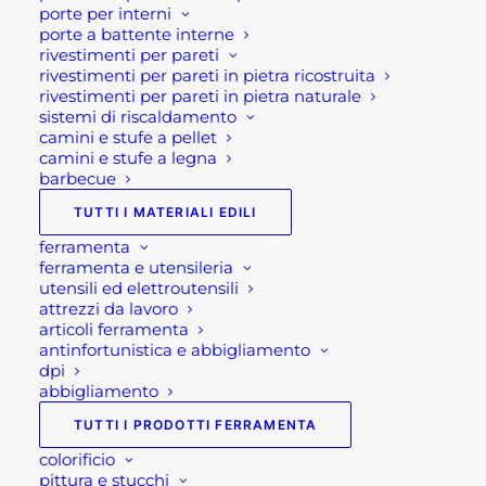
porte per interni
nella sicurezza dei lavoratori.
porte a battente interne
rivestimenti per pareti
L'ambiente di lavoro, il fango, i prodotti
rivestimenti per pareti in pietra ricostruita
chimici o gli agenti corrosivi nonché le
rivestimenti per pareti in pietra naturale
sistemi di riscaldamento
condizioni stesse del luogo di lavoro sono
camini e stufe a pellet
fattori determinanti per l’efficienza
camini e stufe a legna
tecnica delle calzature. Per tale motivo è
barbecue
fondamentale prendersi cura delle
TUTTI I MATERIALI EDILI
proprie scarpe. Garantendo la loro
ferramenta
efficienza e la propria sicurezza.
ferramenta e utensileria
utensili ed elettroutensili
attrezzi da lavoro
Come prendersi cura
articoli ferramenta
delle proprie scarpe
antinfortunistica e abbigliamento
dpi
antinfortunistiche?
abbigliamento
TUTTI I PRODOTTI FERRAMENTA
Innanzi tutto è importante effettuare
una pulizia periodica .Mantenendo
colorificio
pittura e stucchi
monitorato lo stato di usura delle