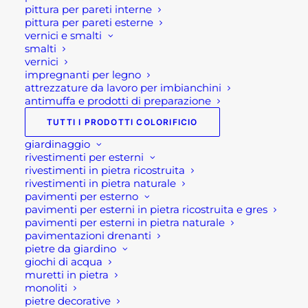
pittura per pareti interne
scarpe da lavoro.
pittura per pareti esterne
Non utilizzare durante la pulizia
vernici e smalti
smalti
prodotti aggressivi. Soprattutto pulire
vernici
con delicatezza nonché rimuovere
impregnanti per legno
attrezzature da lavoro per imbianchini
quotidianamente polvere e fango.
antimuffa e prodotti di preparazione
Estendere la pulizia delicata anche
TUTTI I PRODOTTI COLORIFICIO
alle suole, rimuovendo sassolini che si
incastrano nei solchi. Questi infatti
giardinaggio
rivestimenti per esterni
possono causare una progressiva
rivestimenti in pietra ricostruita
erosione. Pulire anche le fessure
rivestimenti in pietra naturale
intorno alle suole, utilizzando un
pavimenti per esterno
pavimenti per esterni in pietra ricostruita e gres
vecchio spazzolino.
pavimenti per esterni in pietra naturale
Mai far asciugare le scarpe vicino a
pavimentazioni drenanti
pietre da giardino
fonti di calore o sotto i raggi diretti del
giochi di acqua
sole. Ciò evita di far seccare le scarpe
muretti in pietra
così da non creare crepe.
monoliti
pietre decorative
Un'ottima idea è quella di avere