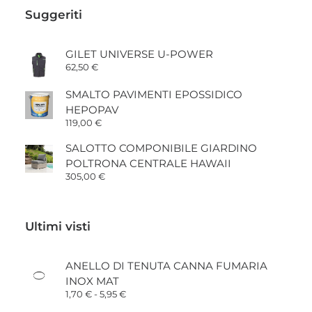
Suggeriti
GILET UNIVERSE U-POWER
62,50
€
SMALTO PAVIMENTI EPOSSIDICO
HEPOPAV
119,00
€
SALOTTO COMPONIBILE GIARDINO
POLTRONA CENTRALE HAWAII
305,00
€
Ultimi visti
ANELLO DI TENUTA CANNA FUMARIA
INOX MAT
Fascia
1,70
€
-
5,95
€
di