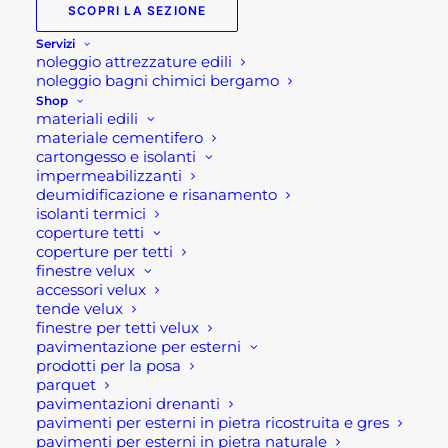
SCOPRI LA SEZIONE
Scarpe
Servizi
antinfortunistiche: Cura
noleggio attrezzature edili
e attenzioni
noleggio bagni chimici bergamo
Shop
materiali edili
Scarpe
materiale cementifero
cartongesso e isolanti
antinfortunistiche:
impermeabilizzanti
deumidificazione e risanamento
Cura e attenzioni
isolanti termici
coperture tetti
coperture per tetti
Ecco una breve guida sulla cura e le
finestre velux
attenzioni da dedicare alle proprie
accessori velux
scarpe antinfortunistiche, affinché le
tende velux
finestre per tetti velux
vostre scarpe da lavoro siano sempre al
pavimentazione per esterni
top. Infatti le scarpe antinfortunistiche
prodotti per la posa
rappresentano per importanza il primo
parquet
pavimentazioni drenanti
dispositivo di protezione individuale,
pavimenti per esterni in pietra ricostruita e gres
dunque hanno un ruolo fondamentale
pavimenti per esterni in pietra naturale