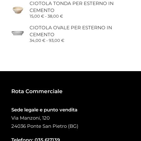
prezzo:
CIOTOLA TONDA PER ESTERNO IN
da
CEMENTO
1,70 €
a
Fascia
15,00
€
-
38,00
€
5,95 €
di
prezzo:
CIOTOLA OVALE PER ESTERNO IN
da
CEMENTO
15,00 €
a
Fascia
34,00
€
-
93,00
€
38,00 €
di
prezzo:
da
34,00 €
a
93,00 €
Rota Commerciale
Sede legale e punto vendita
Via Manzoni, 120
24036 Ponte San Pietro (BG)
Telefono:
035 617139