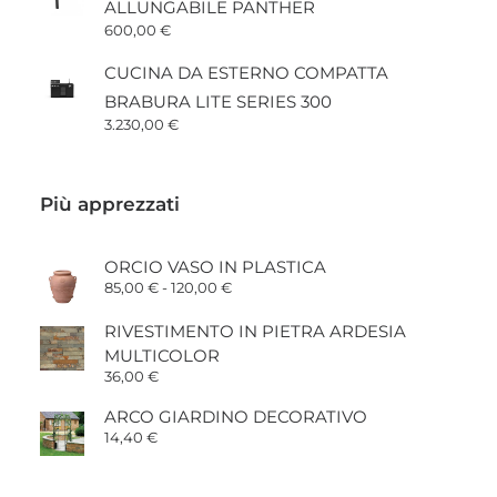
ALLUNGABILE PANTHER
600,00
€
CUCINA DA ESTERNO COMPATTA
BRABURA LITE SERIES 300
3.230,00
€
Più apprezzati
ORCIO VASO IN PLASTICA
Fascia
85,00
€
-
120,00
€
di
prezzo:
RIVESTIMENTO IN PIETRA ARDESIA
da
85,00 €
MULTICOLOR
a
36,00
€
120,00 €
ARCO GIARDINO DECORATIVO
14,40
€