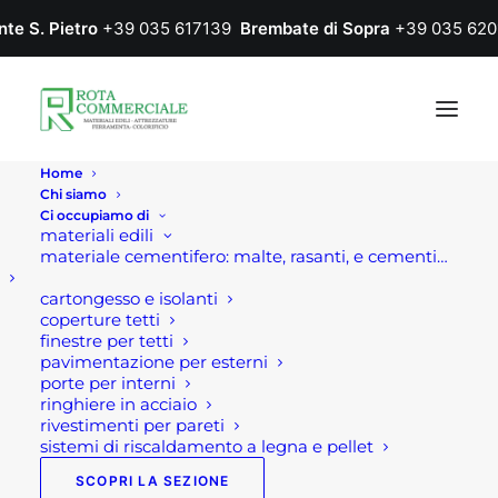
nte S. Pietro
+39 035 617139
Brembate di Sopra
+39 035 620
Home
Chi siamo
Ci occupiamo di
materiali edili
materiale cementifero: malte, rasanti, e cementi…
cartongesso e isolanti
coperture tetti
finestre per tetti
pavimentazione per esterni
scarpe
porte per interni
ringhiere in acciaio
antinfortunistiche
rivestimenti per pareti
sistemi di riscaldamento a legna e pellet
SCOPRI LA SEZIONE