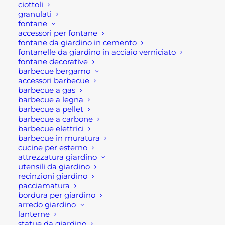
ciottoli
sempre un paio di scarpe
granulati
antinfortunistiche di riserva. Infatti il
fontane
accessori per fontane
secondo paio consente il cambio,
fontane da giardino in cemento
riducendo i problemi legati alla
fontanelle da giardino in acciaio verniciato
sudorazione. In questo modo le prime
fontane decorative
barbecue bergamo
di calzature hanno il tempo di
accessori barbecue
asciugarsi dal sudore.
barbecue a gas
barbecue a legna
Al cambio delle calzature è
barbecue a pellet
fondamentale estrarre le solette per
barbecue a carbone
far prendere loro aria. Ovviamente
barbecue elettrici
barbecue in muratura
lontano da fonti di calore.
cucine per esterno
E' opportuno inoltre, prima di sfilare la
attrezzatura giardino
scarpa, slacciare sempre i lacci e le
utensili da giardino
recinzioni giardino
chiusure a strappo, Preferibilmente
pacciamatura
magari utilizzando un calza scarpe,
bordura per giardino
arredo giardino
Infatti ciò alleggerisce
lanterne
considerevolmente il carico sul
statue da giardino