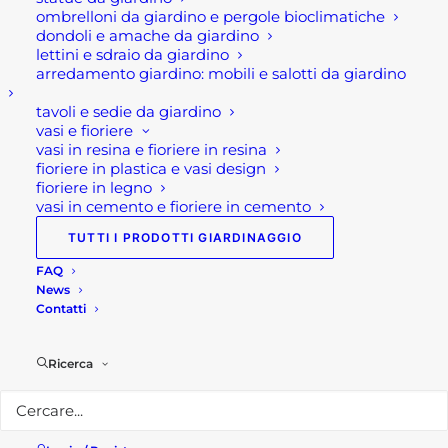
contrafforte della scarpa e ne evita la
ombrelloni da giardino e pergole bioclimatiche
dondoli e amache da giardino
deformazione precoce.
lettini e sdraio da giardino
Infine se ha la necessità di
arredamento giardino: mobili e salotti da giardino
ammorbidire la pelle, è opportuno
tavoli e sedie da giardino
applicare con del cotone idrofilo
vasi e fioriere
imbevuto di latte detergente
vasi in resina e fioriere in resina
e strofinando leggermente e
fioriere in plastica e vasi design
fioriere in legno
delicatamente la superficie.
vasi in cemento e fioriere in cemento
Successivamente lasciare asciugare e
TUTTI I PRODOTTI GIARDINAGGIO
spazzolare la toma.
FAQ
News
Dettagli sulla pulizia:
Contatti
La pulizia della scarpa è fondamentale,
Ricerca
perciò ecco come bisogna detergere le
proprie scarpe antinfortunistiche.
Per rimuovere le macchie più facili,