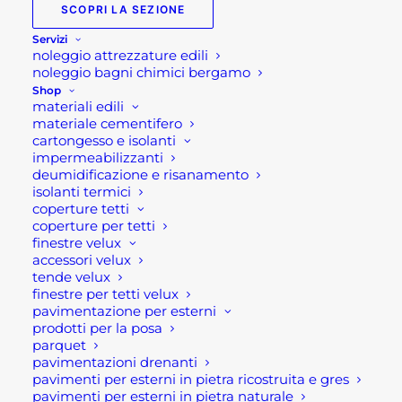
SCOPRI LA SEZIONE
PROMOZIONE
Servizi
CASHBACK
noleggio attrezzature edili
TAPPARELLE VELUX:
noleggio bagni chimici bergamo
STOP AL CALDO!
Shop
materiali edili
materiale cementifero
cartongesso e isolanti
PROMOZION
E
impermeabilizzanti
CHASHBACK
deumidificazione e risanamento
isolanti termici
TAPPARELLE
coperture tetti
coperture per tetti
VELUX: Stop al
finestre velux
accessori velux
caldo!
tende velux
finestre per tetti velux
pavimentazione per esterni
Promozione cashback tapparelle Velux
prodotti per la posa
.Offerta valida fino al 31 Agosto 2024.
parquet
pavimentazioni drenanti
Questa estate sconfiggi il caldo! Acquista
pavimenti per esterni in pietra ricostruita e gres
pavimenti per esterni in pietra naturale
una tapparella Velux, ottieni sia il