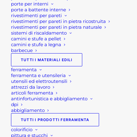
porte per interni
comfort in casa tutto l'anno ma anche
porte a battente interne
fino a € 100 in cashback!!
rivestimenti per pareti
rivestimenti per pareti in pietra ricostruita
rivestimenti per pareti in pietra naturale
Infatti, le tapparelle VELUX permettono
sistemi di riscaldamento
di limitare il caldo, ridurre i rumori
camini e stufe a pellet
esterni e soprattutto migliorare la tua
camini e stufe a legna
barbecue
sicurezza con un solo ed unico prodotto.
TUTTI I MATERIALI EDILI
Dunque, solo ed esclusivamente fino al
ferramenta
31 agosto 2024, Velux premia i suoi
ferramenta e utensileria
utensili ed elettroutensili
clienti e dona loro un cashback fino a
attrezzi da lavoro
100 euro per ogni tapparella acquistata.
articoli ferramenta
antinfortunistica e abbigliamento
Approfittane subito e scegli
dpi
abbigliamento
un'alternativa ecologica al
condizionatore.
TUTTI I PRODOTTI FERRAMENTA
colorificio
I vantaggi della
pittura e stucchi