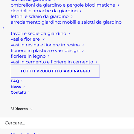
ombrelloni da giardino e pergole bioclimatiche
al mattino, anche in piena estate.
dondoli e amache da giardino
Cashback fino a € 45,00.
lettini e sdraio da giardino
Cosa Aspetti?? Vienici a trovare per
arredamento giardino: mobili e salotti da giardino
acquistare la tapparella perfetta per te!!
tavoli e sedie da giardino
vasi e fioriere
Per maggiori informazioni
vasi in resina e fioriere in resina
fioriere in plastica e vasi design
Seguici su
Facebook
o
Instagram
o
fioriere in legno
Youtube
vasi in cemento e fioriere in cemento
TUTTI I PRODOTTI GIARDINAGGIO
Visita il nostro
shop!
FAQ
News
Contatti
by Rachele Grimaldi
Ricerca