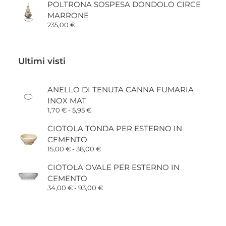
prezzo:
POLTRONA SOSPESA DONDOLO CIRCE
da
MARRONE
29,00 €
a
235,00
€
98,00 €
Ultimi visti
ANELLO DI TENUTA CANNA FUMARIA
INOX MAT
Fascia
1,70
€
-
5,95
€
di
prezzo:
CIOTOLA TONDA PER ESTERNO IN
da
CEMENTO
1,70 €
a
Fascia
15,00
€
-
38,00
€
5,95 €
di
prezzo:
CIOTOLA OVALE PER ESTERNO IN
da
CEMENTO
15,00 €
a
Fascia
34,00
€
-
93,00
€
38,00 €
di
prezzo:
da
34,00 €
a