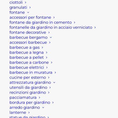
ciottoli
Scegli la soluzione
granulati
adatta a te
fontane
accessori per fontane
fontane da giardino in cemento
La tapparella in alluminio conferisce un
fontanelle da giardino in acciaio verniciato
comfort termico in tutte le stagioni, oltre
fontane decorative
a isolamento acustico, oscuramento e
barbecue bergamo
accessori barbecue
protezione dalle intemperie. Infatti,
barbecue a gas
grazie alle lamelle coibentate, la
barbecue a legna
barbecue a pellet
tapparella isola la tua casa sia dal caldo
barbecue a carbone
estivo o dal freddo invernale. Massimo
barbecue elettrici
del comfort in ogni stagione. Cashback
barbecue in muratura
cucine per esterno
fino a € 100,00.
attrezzatura giardino
utensili da giardino
Invece la tapparella soft è indicata per la
recinzioni giardino
protezione dal caldo e l'oscuramento.
pacciamatura
bordura per giardino
Funziona a energia solare e soprattutto
arredo giardino
puoi dormire tutta la notte senza il
lanterne
fastidio del caldo o della luce negli occhi
statue da giardino