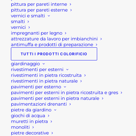
pittura per pareti interne
promozione cashback
pittura per pareti esterne
tapparelle Velux:
vernici e smalti
smalti
vernici
Protezione dal caldo 6 volte migliore
impregnanti per legno
rispetto alle tende interne
attrezzature da lavoro per imbianchini
antimuffa e prodotti di preparazione
Riduzione della temperatura interna fino
a 4°C
TUTTI I PRODOTTI COLORIFICIO
Più sostenibile dell'aria condizionata con
giardinaggio
un costo che si ripaga nel tempo
rivestimenti per esterni
rivestimenti in pietra ricostruita
Installazione in meno di 1 ora
rivestimenti in pietra naturale
Compatibile con tutte le generazioni di
pavimenti per esterno
finestre VELUX
pavimenti per esterni in pietra ricostruita e gres
pavimenti per esterni in pietra naturale
Oscuramento ottimale
pavimentazioni drenanti
Isolamento dal rumore
pietre da giardino
giochi di acqua
Isolamento termico
muretti in pietra
monoliti
Alluminio o Tessuto?
pietre decorative