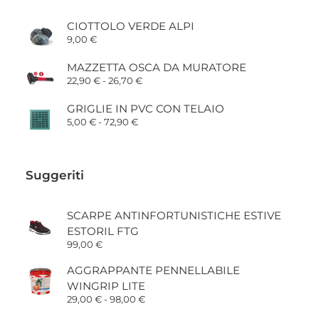
CIOTTOLO VERDE ALPI
9,00
€
MAZZETTA OSCA DA MURATORE
Fascia
22,90
€
-
26,70
€
di
prezzo:
GRIGLIE IN PVC CON TELAIO
da
Fascia
5,00
€
-
72,90
€
22,90 €
di
a
prezzo:
26,70 €
da
5,00 €
Suggeriti
a
72,90 €
SCARPE ANTINFORTUNISTICHE ESTIVE
ESTORIL FTG
99,00
€
AGGRAPPANTE PENNELLABILE
WINGRIP LITE
Fascia
29,00
€
-
98,00
€
di