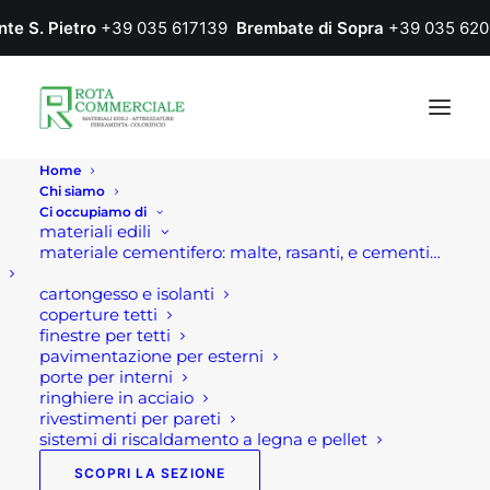
nte S. Pietro
+39 035 617139
Brembate di Sopra
+39 035 620
Home
Chi siamo
Ci occupiamo di
materiali edili
materiale cementifero: malte, rasanti, e cementi…
cartongesso e isolanti
coperture tetti
finestre per tetti
pavimentazione per esterni
porte per interni
tapparelle alluminio
ringhiere in acciaio
rivestimenti per pareti
sistemi di riscaldamento a legna e pellet
SCOPRI LA SEZIONE