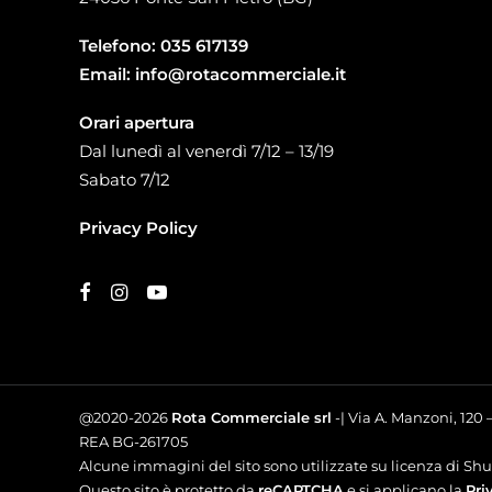
Telefono:
035 617139
Email:
info@rotacommerciale.it
Orari apertura
Dal lunedì al venerdì 7/12 – 13/19
Sabato 7/12
Privacy Policy
@2020-2026
Rota Commerciale srl
-| Via A. Manzoni, 120
REA BG-261705
Alcune immagini del sito sono utilizzate su licenza di Shut
Questo sito è protetto da
reCAPTCHA
e si applicano la
Pri