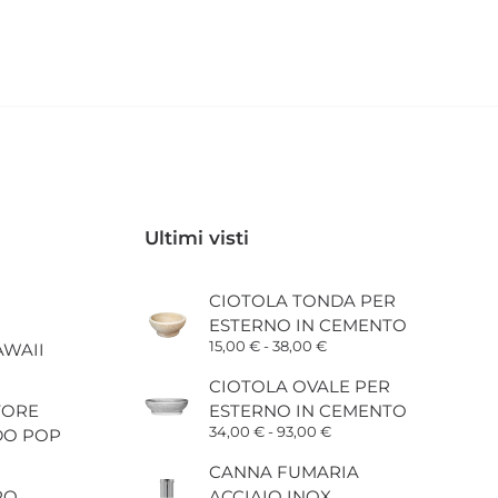
Ultimi visti
CIOTOLA TONDA PER
ESTERNO IN CEMENTO
Fascia
15,00
€
-
38,00
€
AWAII
di
prezzo:
CIOTOLA OVALE PER
da
TORE
ESTERNO IN CEMENTO
15,00 €
a
Fascia
34,00
€
-
93,00
€
DO POP
38,00 €
di
prezzo:
CANNA FUMARIA
da
RO
ACCIAIO INOX
34,00 €