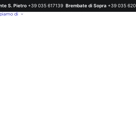
nte S. Pietro
+39 035 617139
Brembate di Sopra
+39 035 620
piamo di