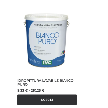
IDROPITTURA LAVABILE BIANCO
PURO
Fascia
9,33
€
-
210,25
€
di
prezzo:
SCEGLI
da
9,33 €
Questo