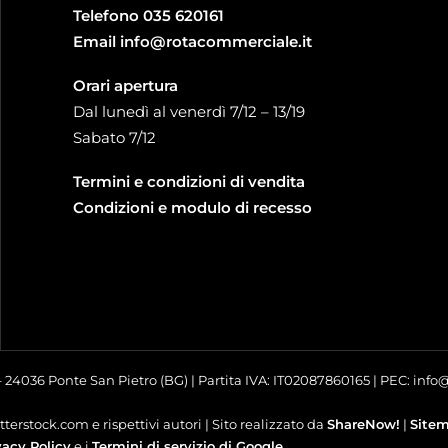
Telefono
035 620161
Email
info@rotacommerciale.it
Orari apertura
Dal lunedì al venerdì 7/12 – 13/19
Sabato 7/12
Termini e condizioni di vendita
Condizioni e modulo di recesso
 – 24036 Ponte San Pietro (BG) | Partita IVA: IT02087860165 | PEC: inf
terstock.com e rispettivi autori | Sito realizzato da
ShareNow!
|
Site
vacy Policy
e i
Termini di servizio di Google
.