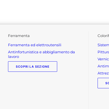
ferramenta
colori
ferramenta ed elettroutensili
siste
antinfortunistica e abbigliamento da
pittu
lavoro
verni
anti
SCOPRI LA SEZIONE
attr
S