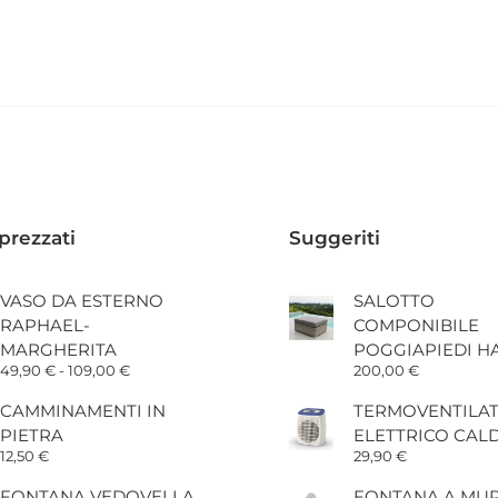
prezzati
Suggeriti
VASO DA ESTERNO
SALOTTO
RAPHAEL-
COMPONIBILE
MARGHERITA
POGGIAPIEDI H
Fascia
49,90
€
-
109,00
€
200,00
€
di
prezzo:
CAMMINAMENTI IN
TERMOVENTILA
da
PIETRA
ELETTRICO CAL
49,90 €
a
12,50
€
29,90
€
109,00 €
FONTANA VEDOVELLA
FONTANA A MU