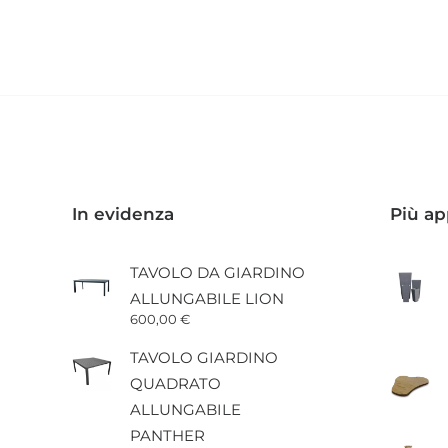
a
prodotto
210,25 €
ha
più
varianti.
Le
opzioni
possono
essere
scelte
nella
pagina
In evidenza
Più ap
del
prodotto
TAVOLO DA GIARDINO
ALLUNGABILE LION
600,00
€
TAVOLO GIARDINO
QUADRATO
ALLUNGABILE
PANTHER