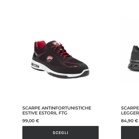
prodotto
prodott
ha
ha
più
più
varianti.
varianti.
Le
Le
opzioni
opzioni
possono
posson
essere
essere
scelte
scelte
nella
nella
pagina
pagina
del
del
prodotto
prodott
SCARPE ANTINFORTUNISTICHE
SCARPE
ESTIVE ESTORIL FTG
LEGGER
99,00
€
84,90
€
SCEGLI