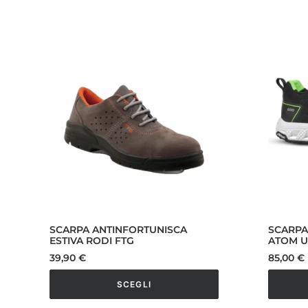
SCARPA ANTINFORTUNISCA
SCARPA
ESTIVA RODI FTG
ATOM 
39,90
€
85,00
€
SCEGLI
Questo
Questo