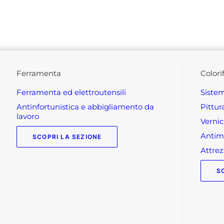
ferramenta
colori
ferramenta ed elettroutensili
siste
antinfortunistica e abbigliamento da
pittu
lavoro
verni
anti
SCOPRI LA SEZIONE
attr
S