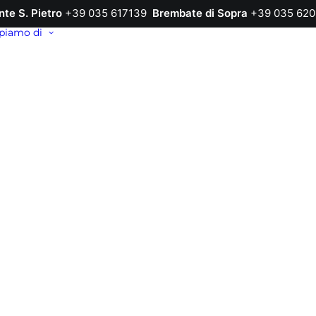
nte S. Pietro
+39 035 617139
Brembate di Sopra
+39 035 620
piamo di