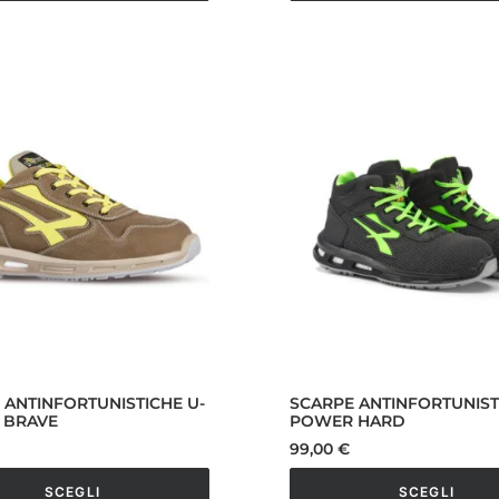
84,90 €
Questo
a
o
prodotto
89,90 €
ha
più
varianti.
Le
opzioni
o
possono
essere
scelte
nella
pagina
del
o
prodotto
 ANTINFORTUNISTICHE U-
SCARPE ANTINFORTUNIST
 BRAVE
POWER HARD
99,00
€
SCEGLI
SCEGLI