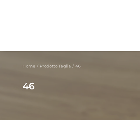
Home
Prodotto Taglia
46
46