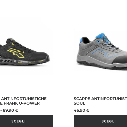
o
prodotto
ha
più
varianti.
Le
opzioni
o
possono
essere
scelte
nella
pagina
del
o
prodotto
 ANTINFORTUNISTICHE
SCARPE ANTINFORTUNIST
E FRANK U-POWER
SOUL
Fascia
-
89,90
€
46,90
€
di
prezzo:
SCEGLI
SCEGLI
da