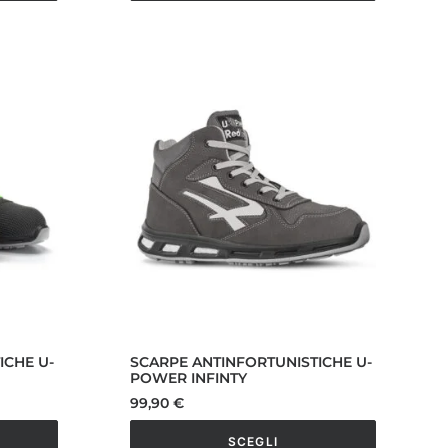
Questo
prodotto
ha
più
varianti.
Le
opzioni
possono
essere
scelte
nella
pagina
del
prodotto
ICHE U-
SCARPE ANTINFORTUNISTICHE U-
POWER INFINTY
99,90
€
SCEGLI